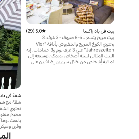
بيت في باد زاكسا
5.0 (29)
متوسط التقييم 5.0 من 5، 29 مراجعات
بيت مريح يتسع لـ 6-8 ضيوف - 3 غرف، 3
حمامات
يحتوي الكوخ المريح والمفروش بأناقة "Vier
Jahreszeiten" على 3 غرف نوم و3 حمامات. إنه
البيت المثالي لستة أشخاص، ويمكن توسيعه إلى
ثمانية أشخاص من خلال سريرين إضافيين على
سرير الأريكة (غرفة المعيشة). على بعد 5 دقائق
فقط من منتزه السبا ومركز بلدة باد ساكسا، وهو
مكان مثالي وهادئ على فافنبرغ – على حافة
الغابة مباشرة. لذلك يمكنك الوصول إلى وسط
المدينة في بضع دقائق فقط سيرًا على الأقدام
شقة في باد 
حيث توجد العديد من المطاعم وأماكن التسوق
شقة مع شرف
وعيادات الأطباء.
تحتوي الشقة
مطبخ مفتوح
بالحث، وماك
وفرن وميكرو
المي
مرحاض ودش 