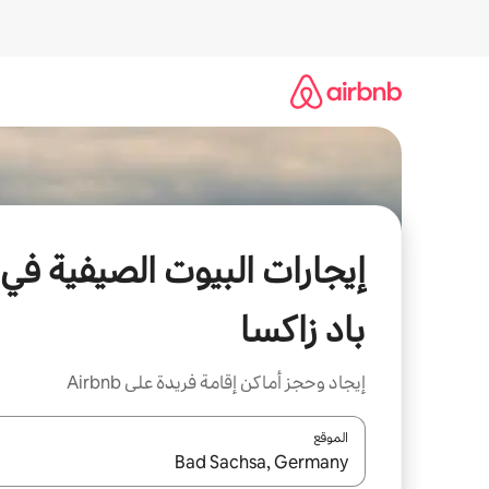
خطى
لى
لمحتوى
إيجارات البيوت الصيفية في
باد زاكسا
إيجاد وحجز أماكن إقامة فريدة على Airbnb
الموقع
عند توفر النتائج، انتقل باستخدام السهمين لأعلى ولأسف