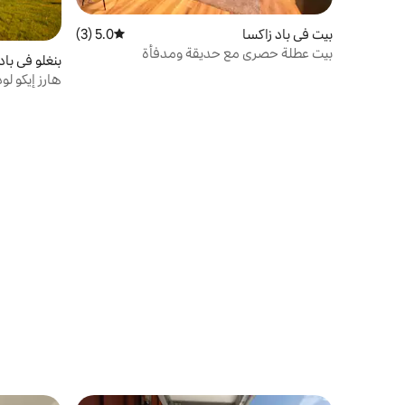
بيت في باد زاكسا
5.0 (3)
متوسط التقييم 5.0 من 5، 3 مراجعات
بيت عطلة حصري مع حديقة ومدفأة
بنغلو في باد
هارز إيكو لودج (4 أ