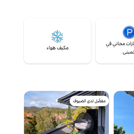
الية
استمتاع
الواسعة
عطلة.
رات مجاني في
مكيف هواء
لمبنى
مفضّل لدى الضيوف
مفضّل لدى الضيوف