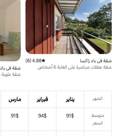
شقة في باد زاكسا
4.88 (8)
متوسط التقييم 4.88 من 5، 8 مراجعات
شقة عطلات مباشرة على الغابة 6 أشخاص
شقة في باد 
شقة علوية 
الغابة
الشهر
يناير
فبراير
مارس
متوسط
$‏91
$‏94
$‏91
السعر