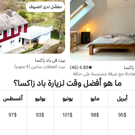
مفضّل لدى الضيوف
مفضّل لدى الضيوف
بيت في باد زاكسا
بيت العطلات سابين (4 نجوم)
زاكسا
4.89 (46)
متوسط التقييم 4.89 من 5، 46 مراجعات
هادئة مع شرفة مشمسة على حافة
ما هو أفضل وقت لزيارة باد زاكسا؟
أبريل
مايو
يونيو
يوليو
أغسطس
$‏95
$‏98
$‏101
$‏93
$‏97