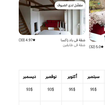
مفضّل لدى الضيوف
مفضّل لدى الضيوف
شقة في باد زاكسا
4.97 (33)
متوسط التقييم 4.97 من 5، 33 مراجعات
شقة في طابقين
5.0 (32)
متوسط التقييم 5.0 من 5، 32 مراجعات
سبتمبر
أكتوبر
نوفمبر
ديسمبر
$‏95
$‏95
$‏93
$‏93