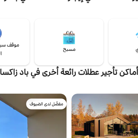
 الشقة. هنا يمكنك الاسترخاء تحت
بالتفاصيل إقامة خالية من الهموم. مث
 أو لعب تنس الريشة. موقف
للعائلات أو الأزواج الذين يرغبون في ال
ي في عقارنا الخاص. لا يُسمح بوجود
باستراحة في هارز. تتيح لك البانوراما 
أماكن الإقامة لضمان السلام والهدوء
لجبال هارز الدخول بسرعة إلى وضع ال
رين
موقف سيا
ي
مسبح
ا
ماكن تأجير عطلات رائعة أخرى في باد زاكسا
مفضّل لدى الضيوف
مفضّل لدى الضيوف