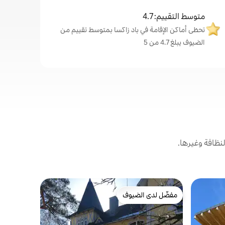
متوسط التقييم: 4.7
تحظى أماكن الإقامة في باد زاكسا بمتوسط تقييم من
الضيوف يبلغ 4.7 من 5
نظافة وغيرها.
بيت في باد 
مفضّل لدى الضيوف
مفضّل لد
مفضّل لدى الضيوف
مفضّل لد
schgarten