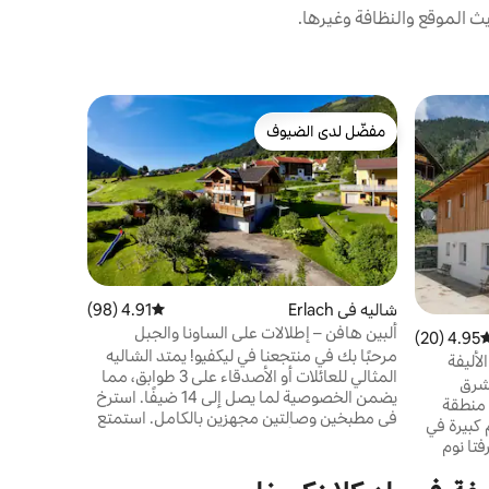
 الموقع والنظافة وغيرها.
شاليه في Falkertsee
مفضّل لدى الضيوف
مفضّل لد
a 1875m -
مفضّل لدى الضيوف
مفضّل لد
 and Gym
فالكرتسي ال
أو التزلج في
ص
خارجية جديد
شاليه في Erlach
4.91 (98)
متوسط التقييم 4.91 من 5، 98 مراجعات
ومرحاض خاص
وفقًا للاست
ألبين هافن – إطلالات على الساونا والجبل
4.95 (20)
وسط التقييم 4.95 من 5، 20 مراجعات
وأكياس القم
للمجموعات
مرحبًا بك في منتجعنا في ليكفيو! يمتد الشاليه
ت الأليفة
المثالي للعائلات أو الأصدقاء على 3 طوابق، مما
عًا، مشرق
يضمن الخصوصية لما يصل إلى 14 ضيفًا. استرخ
 منطقة
في مطبخين وصالتين مجهزين بالكامل. استمتع
كبيرة في
بالساونا وغرفة الألعاب والحديقة. التدفئة الحرارية
تا نوم
الأرضية تبقيك دافئًا. يوفر الشتاء التزلج على
خاصة بها
الجليد في البحيرة القريبة، والتزلج على بعد 15
 على حمام