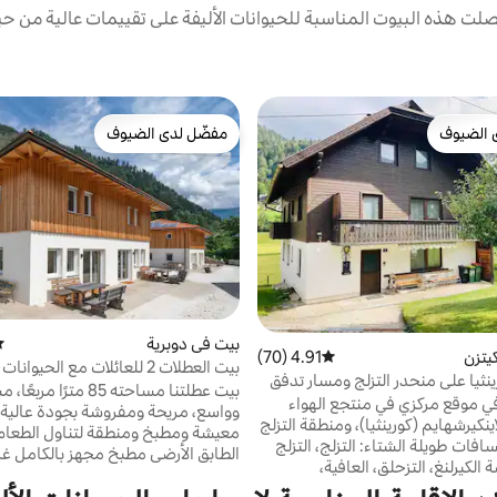
ت هذه البيوت المناسبة للحيوانات الأليفة على تقييمات عالية من حيث
 الضيوف
مفضّل لدى الضيوف
 الضيوف
مفضّل لدى الضيوف
بيت في دوبرية
مت
يتزن
4.91 (70)
متوسط التقييم 4.91 من 5، 70 مراجعات
بيت العطلات 2 للعائلات مع الحيوانا
نثيا على منحدر التزلج ومسار تدفق
عطلة نشطة
بيت عطلتنا مساحته 85 مترًا مرب
ي موقع مركزي في منتجع الهواء
وواسع، مريحة ومفروشة بجودة عالية
اينكيرشهايم (كورينثيا)، ومنطقة التزلج
معيشة ومطبخ ومنطقة لتناول الطعام 
والمشي لمسافات طويلة الشتاء: التزلج، التزلج
الطابق الأرضي مطبخ مجهز بالكامل غرف
 الكيرلنغ، التزحلق، العافية،
مزدوجتان لكل منهما غرفة استحمام 
حرارية "من المنحدرات إلى
في الطابق العلوي تحتوي كل غرفة نوم