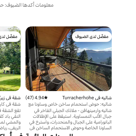
معلومات أكدها الضيوف: حصل
مفضّل لدى الضيوف
مفضّل لدى
مفضّل لدى الضيوف
مفضّل لدى
شاليه في Turracherhohe
4.94 (47)
متوسط التقييم 4.94 من 5، 47 مراجعات
شقة في زيرك
شاليه: حوض استحمام ساخن خاص وساونا مع
شقة في كاري
إطلالة على الجبل
MTB
شاليه وارمينهافن - ملاذك الجبلي الفاخر في
تقع الشقة ف
جبال الألب النمساوية. استيقظ على الإطلالات
النقي باد كل
البانورامية على الجبال والمنحدرات، واسترخ في
الساونا الخاصة وحوض الاستحمام الساخن في
الريفي، رياضة
الهواء الطلق وانطلق إلى المنحدرات في غضون
الحمامات ال