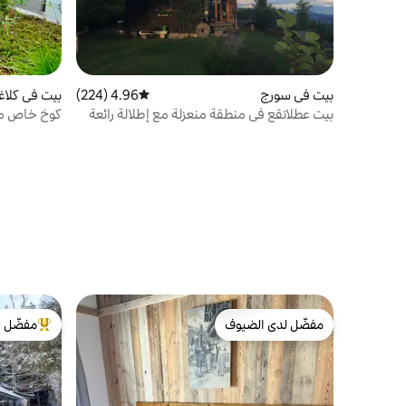
بيت في سورج
4.96 (224)
متوسط التقييم 4.96 من 5، 224 مراجعات
بيت في كلاغ
بيت عطلاتقع في منطقة منعزلة مع إطلالة رائعة
كوخ خاص مع
مفضّل لدى الضيوف
مفضّل ل
مفضّل لدى الضيوف
من أبرز ال