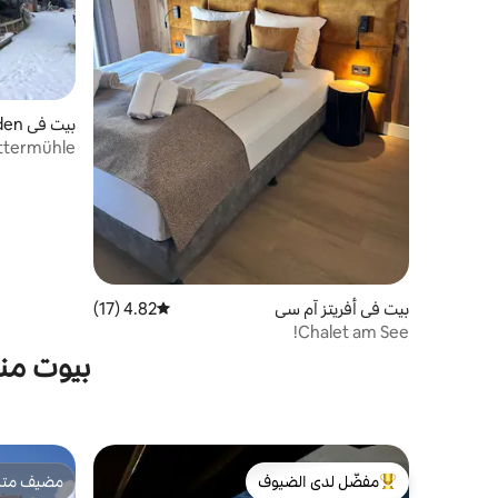
بيت في Schaumboden
Die Trottermühle 
بيت في أفريتز آم سي
4.82 (17)
متوسط التقييم 4.82 من 5، 17 مراجعات
Chalet am See!
بيوت من
مفضّل لدى الضيوف
مضيف متمي
من أبرز البيوت المفضّلة لدى الضيوف
مضيف متمي