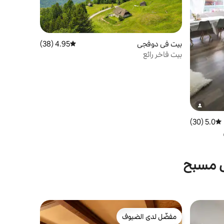
بيت في دوفجي
4.95 (38)
متوسط التقييم 4.95 من 5، 38 مراجعات
بيت فاخر رائع
5.0 (30)
متوسط التقييم 5.0 من 5، 30 مراجعات
ى مسبح
مفضّل لدى الضيوف
مفضّل لدى الضيوف