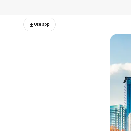
Use app