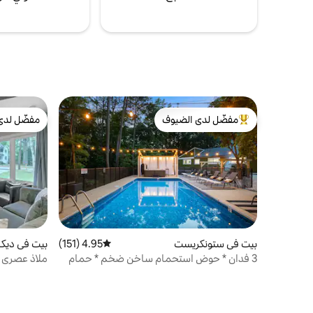
وليالٍ مريحة في الداخل — حفرة النار في
انتظارك.
مفضّل لدى الضيوف
مفضّل لدى
من أبرز البيوت المفضّلة لدى الضيوف
مفضّل لدى
بيت في ستونكريست
4.95 (151)
متوسط التقييم 4.95 من 5، 151 مراجعات
بيت في ديكا
3 فدان * حوض استحمام ساخن ضخم * حمام
ملاذ عصري 
سباحة * ساحة نار
وحوض استح