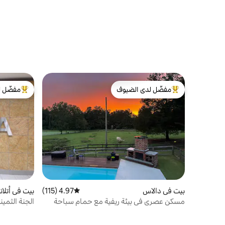
مفضّل لدى الضيوف
مفضّل ل
من أبرز البيوت المفضّلة لدى الضيوف
من أبرز ال
بيت في دالاس
4.97 (115)
متوسط التقييم 4.97 من 5، 115 مراجعات
بيت في أتلانت
مسكن عصري في بيئة ريفية مع حمام سباحة
الجنة الثمينة! 
وحوض استحمام ساخن