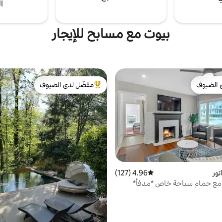
ا
بيوت مع مسابح للإيجار
 الضيوف
مفضّل لدى الضيوف
 الضيوف
من أبرز البيوت المفضّلة لدى الضيوف
تور
4.96 (127)
متوسط التقييم 4.96 من 5، 127 مراجعات
مع حمام سباحة خاص *مدفأ*
مام ساخن