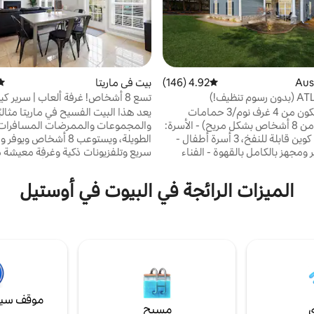
4.92 (146)
متوسط التقييم 4.92 من 5، 146 مراجعات
بيت في ماريتا
متو
تسع 8 أشخاص! غرفة ألعاب | سرير ك
للتجمع في الفناء الخلفي
ملاذ فاخر مكون من 4 غرف نوم/3 حمامات
يعد هذا البيت الفسيح في ماريتا مثاليًا
(يتسع لأكثر من 8 أشخاص بشكل مريح) - الأسرة:
والمجموعات والممرضات المسافرات 
كينج، كوين، كوين قابلة للنفخ، 3 أسرة أطفال -
الطويلة، ويستوعب 8 أشخاص وي
 ومجهز بالكامل بالقهوة - الفناء
سريع وتلفزيونات ذكية وغرفة معيشة 
فة محمية وساحة خاصة مسيجة -
وفناء خلفي مسيج به مدفأة خارجية 
ب قائم وطابعة وما إلى ذلك للعمل/
مجهز تجهيزًا كاملاً وغرفة ألعاب ممتع
الميزات الرائجة في البيوت في أوستيل
ُعد - أجهزة التلفزيون: تلفزيون ذكي
بها الجميع. ستكون على بعد دقائق 
الإضافة إلى نيتفليكس للترفيه -
سكوير والمطاعم الرائعة والمستشفيا
شاحن سيارة كهربائية: تسلا/عالمي - الخصوصية:
التسوق، وعلى بعد 20 دقيقة
اية الطريق ولا يوجد جمعية أصحاب
حيوانات الأليفة: مناسبة للحيوانات
البيت أيضًا موقف سيارات مجاني مع إ
واب دوجي إلى الفناء الخلفي المسيج
الوصول السريع إلى طر
من أتلانتا وسيكس فلاغز وذا باتري
وآمن
موقف سيا
ي
مسبح