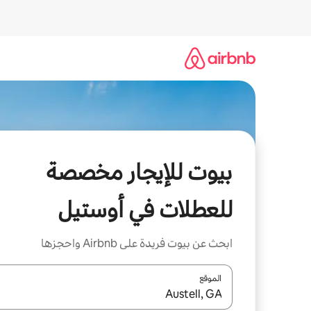
خطى
لى
لمحتوى
بيوت للإيجار مخصصة
للعطلات في أوستيل
ابحث عن بيوت فريدة على Airbnb واحجزها
الموقع
عند توفر النتائج، انتقل باستخدام السهمين لأعلى ولأسف