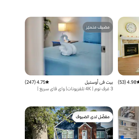
مضيف متميّز
مضيف متميّز
4.98 (53)
وسط التقييم 4.98 من 5، 53 مراجعات
بيت في أوستيل
4.75 (247)
متوسط التقييم 4.75 من 5، 247 مراجعات
3 غرف نوم | 4K تلفزيونات| واي فاي سريع |
بالقرب من ستة أعلام!
مفضّل لدى الضيوف
مفضّل لدى الضيوف