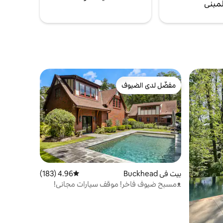
لمبنى
مفضّل لدى الضيوف
مفضّل لدى الضيوف
بيت في Buckhead
4.96 (183)
متوسط التقييم 4.96 من 5، 183 مراجعات
ᴥمسبح ضيوف فاخر! موقف سيارات مجاني!
مناسب للحيوانات الأليفة ᴥ