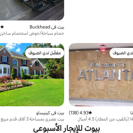
بيت في Buckhead
)
متوسط 
حمام سباحة/حوض استحمام ساخن
باكهيد.
دى الضيوف
مفضّل لدى الضيوف
بيوت المفضّلة لدى الضيوف
مفضّل لدى الضيوف
ا
4.93 (138)
متوسط التقييم 4.93 من 5، 138 مراجعات
بيت في كينيساو
(بالقرب من المطار) 4.5 أميال
بيت عصري بمساحة 3 آلاف ق
جامعة ولاية كنتاكي ووسط المدينة
بيوت للإيجار الأسبوعي