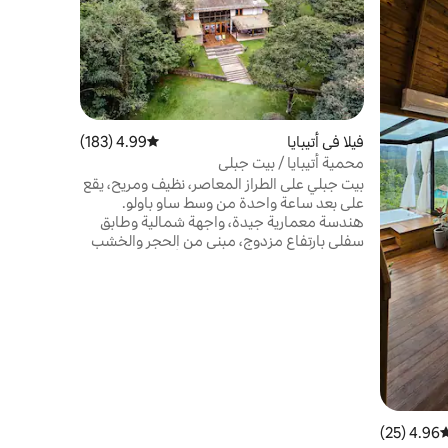
الأصلية وال
استرخ في ا
بانورامية،
الذين يتطلع
الشمس، واط
فيلا في أتيبايا
4.99 (183)
متوسط التقييم 4.99 من 5، 183 مراجعات
إيقاع الطبيع
محمية أتيبايا / بيت جبلي
بيت جبلي على الطراز المعاصر، نظيف ومريح، يقع
على بعد ساعة واحدة من وسط ساو باولو.
هندسة معمارية جيدة، واجهة شمالية وطابق
سفلي بارتفاع مزدوج، مبني من الحجر والخشب
والزجاج. أرض تبلغ مساحتها 42 ألف متر مربع،
في محمية غابات المحيط الأطلسي، مع تيار من
المياه النظيفة والدش والمسابح الطبيعية. بيئة
مريحة من الهدوء والخصوصية التامة. مثالي
لعطلات نهاية الأسبوع، بسبب القرب. ولذيذ
للعطلات والعطلات الممتدة.
4.96 (25)
وسط التقييم 4.96 من 5، 25 مراجعات