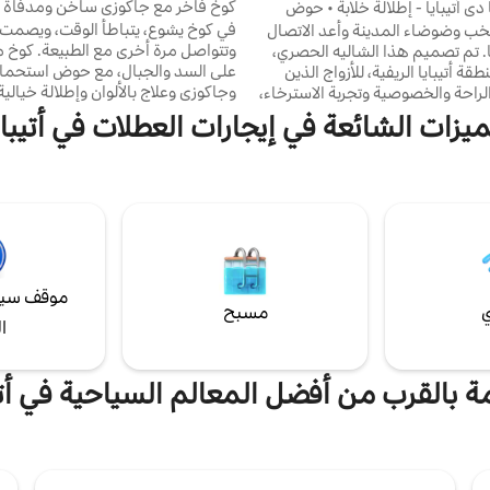
كوخ فاخر مع جاكوزي ساخن ومدفأة و
 دي أتيبايا - إطلالة خلابة • حوض
اخن
في كوخ يشوع، يتباطأ الوقت، ويصمت 
خب وضوضاء المدينة وأعد الاتصال
وتتواصل مرة أخرى مع الطبيعة. كوخ م
ا. تم تصميم هذا الشاليه الحصري،
على السد والجبال، مع حوض استحم
قة أتيبايا الريفية، للأزواج الذين
وجاكوزي وعلاج بالألوان وإطلالة خيالي
لراحة والخصوصية وتجربة الاسترخاء،
ومكيف هواء ساخن وبارد. حمام سب
ة كيلومترات فقط من ساو باولو.
ميزات الشائعة في إيجارات العطلات في أتيباي
على بحيرة طبيعية للسباحة مع الأسم
بيعة وتطل على منظر خلاب، تدعوك
مع شبكة معلقة، وحفرة نار معلقة، وإ
 الاسترخاء، وأخذ نفس عميق
الجبال والسد، وغرفتا نوم مع جناح و
والاستمتاع بكل لحظة بهدوء. مثالي لأولئك الذين
كامل متكامل مع الطبيعة ومخزن، وس
لانفصال عن المدينة. سهولة الوصول
الوصول، ومناسب للحيوانات الأليفة
او باولو.
موقف سيا
ي
مسبح
ا
مة بالقرب من أفضل المعالم السياحية في أتي