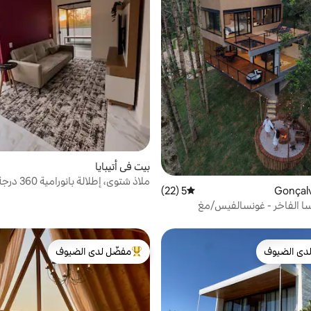
بيت في أتيبايا
ملاذ شتوي، إطلالة بانورامية 360 درجة
5 (22)
متوسط التقييم 5 من 5، 22 مراجعات
سا الفاخر - غونسالفيس/مغ
دى الضيوف
مفضّل لدى الضيوف
بيوت المفضّلة لدى الضيوف
من أبرز البيوت المفضّلة لدى الضيوف