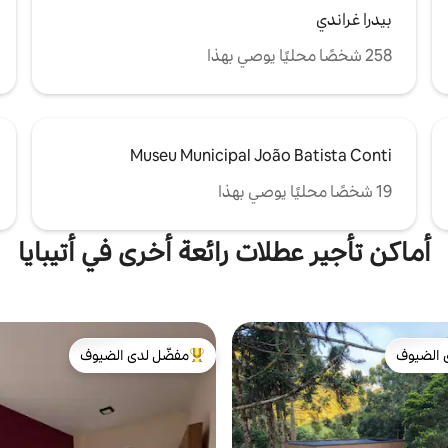
بيدرا غراندي
258 شخصًا محليًا يوصي بهذا
Museu Municipal João Batista Conti
19 شخصًا محليًا يوصي بهذا
أماكن تأجير عطلات رائعة أخرى في أتيبايا
 الضيوف
مفضّل لدى الضيوف
 الضيوف
من أبرز البيوت المفضّلة لدى الضيوف