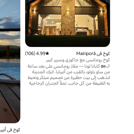
كوخ في Mairiporã
4.99 (106)
متوسط التقييم 4.99 من 5، 106 مراجعات
كوخ رومانسي مع جاكوزي وسرير كبير
🌙🏡 كابانا لونا — ملاذ رومانسي على بعد ساعة
من ساو باولو، بالقرب من أتيبايا. اترك المدينة
لتذهب إلى بيت حظيرة من تصميم مبتكر وتحيط
به الطبيعة من كل جانب. تملأ الجدران الزجاجية
الممتدة من الأرض إلى السقف المسكن بالضوء
الطبيعي وتضفي طابع الهواء الطلق عليه. ✨
استرخ في حوض الاستحمام الساخن الداخلي
المدفأ الخاص بك، ونم في سرير بحجم كينج،
واستمتع بشبكة واي فاي سريعة بالإضافة إلى
الراحة الحرارية والصوتية. 🥂 مثالي للاحتفالات
السنوية أو لشهر العسل أو ببساطة لإعادة
التواصل مع من تحب. ملاذك الخاص يبدأ هنا.
كوخ في أتيبا