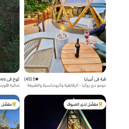
قبة في أتيبايا
5 (45)
متوسط التقييم 5 من 5، 45 مراجعات
كوخ في Gonçalves
دومو دي روكيا - الرفاهية والرومانسية والطبيعة
شاليه فلورن
مفضّل لدى الضيوف
مفضّل ل
من أبرز البيوت المفضّلة لدى الضيوف
من أبرز ال