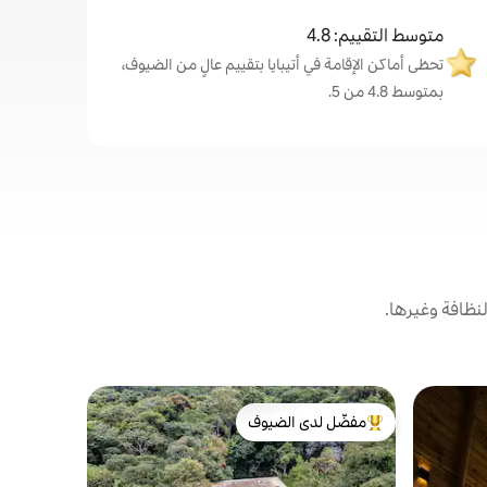
متوسط التقييم: 4.8
تحظى أماكن الإقامة في أتيبايا بتقييم عالٍ من الضيوف،
بمتوسط 4.8 من 5.
نظافة وغيرها.
مفضّل لدى الضيوف
مضيف متم
sta
منزل الغابة
من أبرز البيوت المفضّلة لدى الضيوف
مضيف متم
اهرب من ال
كازا فلورس