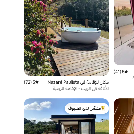
5 (41)
متوسط التقييم 5 من 5، 41 مراجعات
مكان للإقامة في Nazaré Paulista
5 (72)
متوسط التقييم 5 من 5، 72 مراجعات
الأناقة في الريف - الإقامة الريفية
مفضّل لدى الضيوف
من أبرز البيوت المفضّلة لدى الضيوف