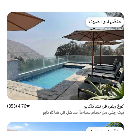
4.76 (353)
متوسط التقييم 4.76 من 5، 353 مراجعات
 مذهل في شاكلاكايو