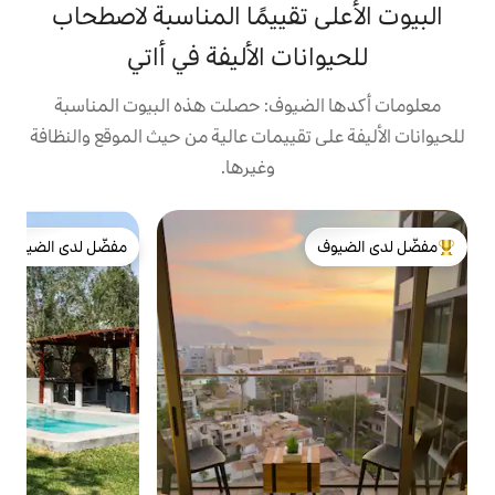
تقييمًا المناسبة لاصطحاب
ات الأليفة في أاتي
يوف: حصلت هذه البيوت المناسبة
تقييمات عالية من حيث الموقع والنظافة
وغيرها.
ش
مفضّل لدى الضيوف
و
ش
لدى الضيوف
مفضّل لدى الضيوف
س
ا
م
ع
ج
ا
م
و