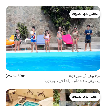
4.89 (257)
متوسط التقييم 4.89 من 5، 257 مراجعات
في سينيجويلا