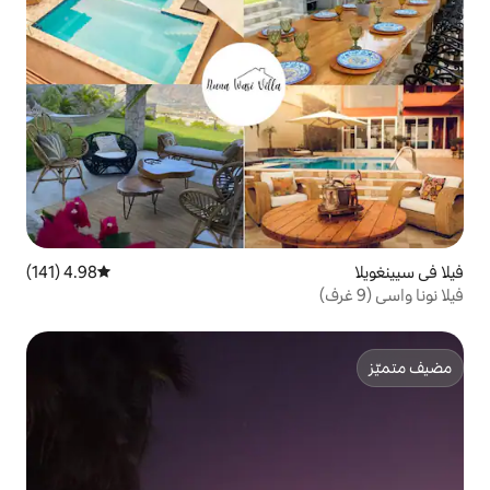
4.98 (141)
متوسط التقييم 4.98 من 5، 141 مراجعات