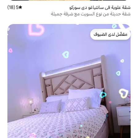
ي سوركو
5 (18)
متوسط التقييم 5 من 5، 18 مراجعات
ت مع شرفة جميلة