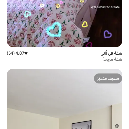
4.87 (54)
متوسط التقييم 4.87 من 5، 54 مراجعات