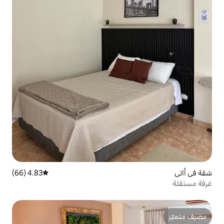
4.83 (66)
متوسط التقييم 4.83 من 5، 66 مراجعات