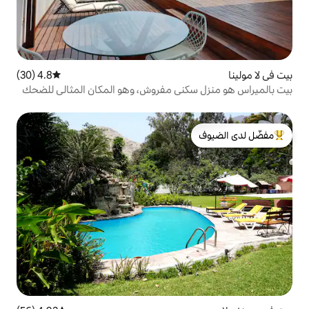
4.8 (30)
متوسط التقييم 4.8 من 5، 30 مراجعات
ني مفروش، وهو المكان المثالي للضحك
لدى الضيوف