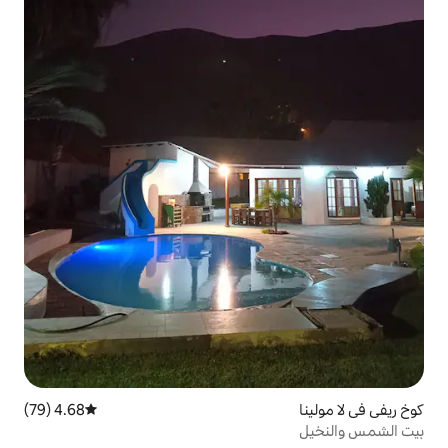
4.68 (79)
متوسط التقييم 4.68 من 5، 79 مراجعات