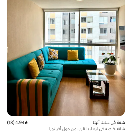
4.94 (18)
متوسط التقييم 4.94 من 5، 18 مراجعات
 من مول أفينتورا