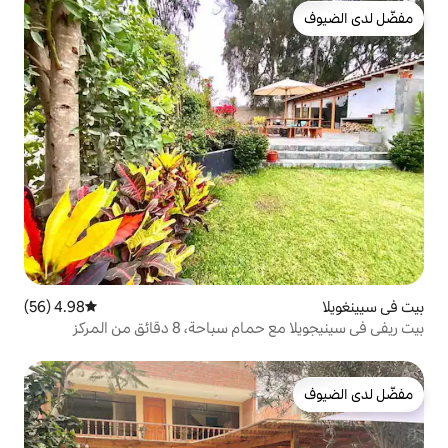
4.98 (56)
متوسط التقييم 4.98 من 5، 56 مراجعات
ة، 8 دقائق من المركز