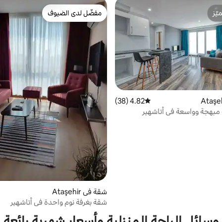
ّز
مفضّل لدى الضيوف
ّز
مفضّل لدى الضيوف
4.82 (38)
متوسط التقييم 4.82 من 5، 38 مراجعات
مبهجة وواسعة في أتاشهير
شقة في Ataşehir
شقة بغرفة نوم واحدة في أتاشهير
وسائل الراحة المنزلية وأسعار شهرية رائعة