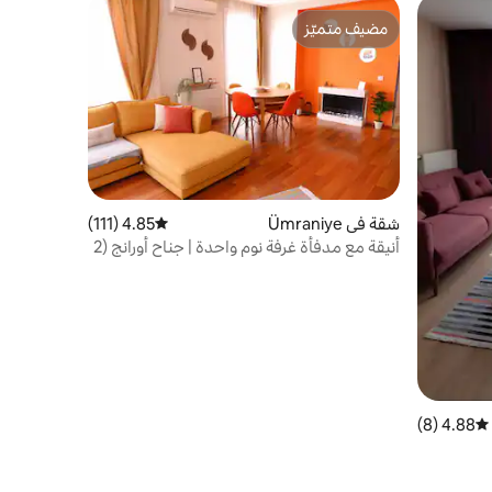
مضيف متميّز
مضيف متميّز
شقة في Ümraniye
4.85 (111)
متوسط التقييم 4.85 من 5، 111 مراجعات
أنيقة مع مدفأة غرفة نوم واحدة | جناح أورانج (2
مكيف هواء)
4.88 (8)
متوسط التقييم 4.88 من 5، 8 مراجعات