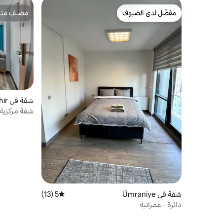
مفضّل لدى الضيوف
مضيف متمي
مفضّل لدى الضيوف
مضيف متمي
شقة في Ataşehir
شقة مركزية 
شقة في Ümraniye
5 (13)
متوسط التقييم 5 من 5، 13 مراجعات
دائرة - عمرانية