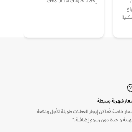
ن
إحضار حيوانك الأليف معك.
واخ
كنية
عار شهرية بسيطة
عار خاصة لأماكن إيجار العطلات طويلة الأجل ودفعة
رية واحدة دون رسوم إضافية.*