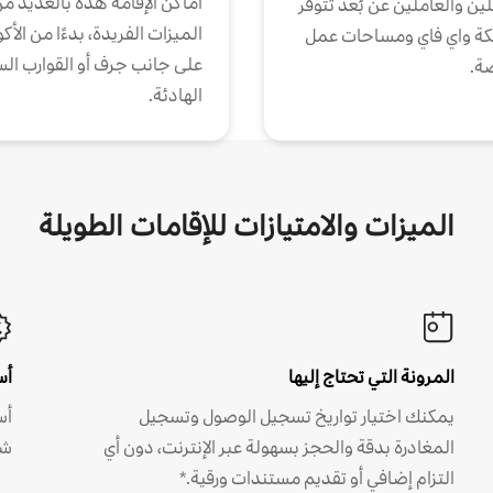
أماكن الإقامة هذه بالعديد م
ين والعاملين عن بُعد تتوفر
الميزات الفريدة، بدءًا من الأك
كة واي فاي ومساحات عمل
على جانب جرف أو القوارب الس
ة.
الهادئة.
الميزات والامتيازات للإقامات الطويلة
المرونة التي تحتاج إليها
أس
يمكنك اختيار تواريخ تسجيل الوصول وتسجيل
أس
المغادرة بدقة والحجز بسهولة عبر الإنترنت، دون أي
شه
التزام إضافي أو تقديم مستندات ورقية.*