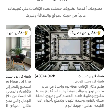
: حصلت هذه الإقامات على تقييمات
 الموقع والنظافة وغيرها.
ش
مفضّل لدى الضيوف
ك
لدى الضيوف
من أبرز البيوت المفضّلة لدى الضيوف
-
ن
ع
ع
ن
د
4.96 (438)
متوسط التقييم 4.96 من 5، 438 مراجعات
شقة في بودابست
4.99 (492)
متوسط التقييم 4.99 من 5، 492 مراجعات
ب
Scandi - style Loft in the Heart of the
ب
City in District V
م واحدة مع سرير
استمتع بالنظر إلى ساحة المدينة المليئة
س
واسعة جدًا مع مطبخ
بالأشجار والمباني التاريخية في المنطقة
طاولة طعام. الحمام كبير ومريح. الشقة
الخامسة من خلال نافذة ممتدة من الجدار إلى
 وتتمتع بأجواء رائعة.
الجدار، والتي تمنح الشقة مظهرًا عصريًا وجيد
 السرعة في الشقة
التهوية. تتميز الديكورات الداخلية بالبساطة
عائلي
·
الموقع
·
الحمام
LAN. يتم تقديم الشقة بأكملها
الهادئة، مع لمسات ممتعة في مجموعة من