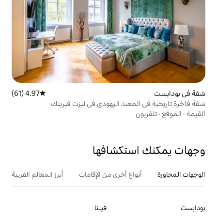
4.97 (61)
متوسط التقييم 4.97 من 5، 61 مراجعات
عبد اليهودي في ليزت فيرينك
تكشافها
ع أخرى من الإقامات
أبرز المعالم القريبة
فيينا