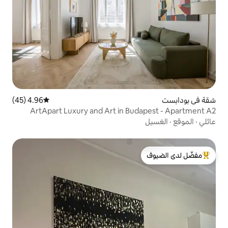
4.96 (45)
متوسط التقييم 4.96 من 5، 45 مراجعات
ArtApart Luxury and Art in Bu
لدى الضيوف