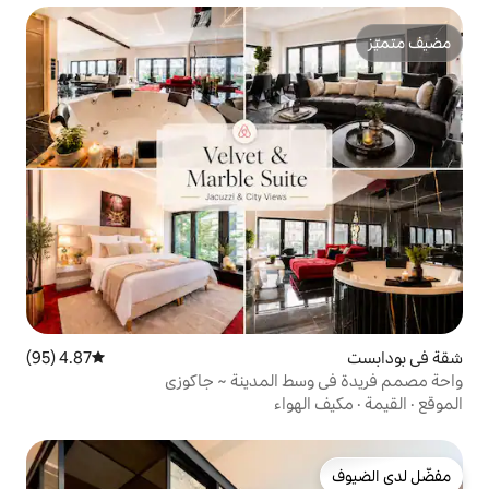
4.87 (95)
متوسط التقييم 4.87 من 5، 95 مراجعات
 المدينة ~ جاكوزي
واء