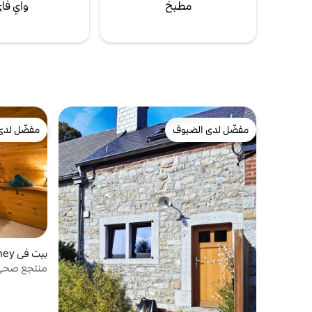
مطبخ
واي فا
مفضّل لدى الضيوف
مفضّل لدى
مفضّل لدى الضيوف
مفضّل لدى
بيت في Ciney
منتجع صحي 