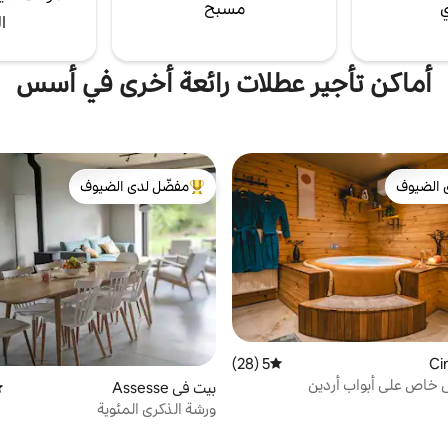
ي
مسبح
ا
أماكن تأجير عطلات رائعة أخرى في أسس
 الضيوف
مفضّل لدى الضيوف
 الضيوف
من أبرز البيوت المفضّلة لدى الضيوف
5 (28)
متوسط التقييم 5 من 5، 28 مراجعات
خاص على أبواب أردين
بيت في Assesse
مت
ورشة الذكرى المئوية