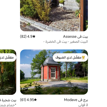
بيت في Assesse
4.9 (82)
متوسط التقييم 4.9 من 5، 82 مراجعات
البيت الصغير - بيت في الخضرة -
مفضّل لدى الضيوف
مفضّل لدى
من أبرز البيوت المفضّلة لدى الضيوف
مفضّل لدى
برج في Modave
4.95 (61)
متوسط التقييم 4.95 من 5، 61 مراجعات
بيت شجرة في ndeville
لا فولي