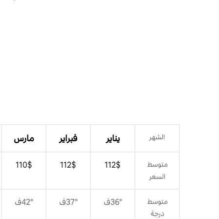
سيندري"
الشهر
يناير
فبراير
مارس
متوسط
$‏112
$‏112
$‏110
السعر
متوسط
36°ف
37°ف
42°ف
درجة