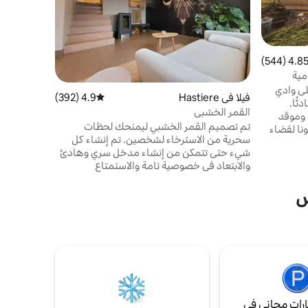
الشقة في م
بحديقة بها 
المجموع (س
مجهز بثلاج
4.85 (544
التقييم 4.85 من 5، 544 مراجعات
زجاجي. غرف
مية
قنوات فضائ
لى وادي
فيلا في Hastiere
4.9 (392)
متوسط التقييم 4.9 من 5، 392 مراجعات
ئًا.
القمر الخشبي
وموقد
تم تصميم القمر الخشبي ليمنحك لحظات
نا لقضاء
سحرية من الاسترخاء لشخصين. تم إنشاء كل
فر خدمة Netflix والدراجات
شيء حتى تتمكن من إنشاء مدخل سري وهادئ
تحت تصرفك، مع إمكانية حجز باقة الإفطار. على
والابتعاد في خصوصية تامة والاستمتاع
شف المطاعم
بالمساحة الصحية مع الساونا بالأشعة تحت
 مع
الحمراء، والمنتجع الصحي على الشرفة المطلة
س
على بانوراما خضراء، بعيدًا عن الأنظار ومنطقة
شرنقة في الخارج حول النار. كل شيء متاح حتى
لا تضطر إلى التفكير في أي شيء آخر غير صحتك.
رات مجاني في