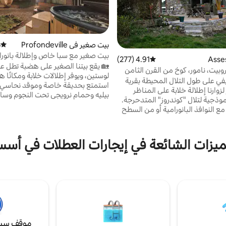
بيت صغير في Profondeville
)
متوسط 
بيت صغير مع سبا خاص وإطلالة بانورا
4.91 (277)
متوسط التقييم 4.91 من 5، 277 مراجعات
🏡 يقع بيتنا الصغير على هضبة تطل ع
بيت، نامور، كوخ من القرن الثامن
لوستين، ويوفر إطلالات خلابة ومكانًا هاد
ريفي على طول التلال المحيطة بقرية
استمتع بحديقة خاصة وموقد نحاسي 
لزوارنا إطلالة خلابة على المناظر
بيليه وحمام نرويجي تحت النجوم وساو
موذجية لتلال "كوندروز" المتدحرجة.
عطلة صحية. تتو
ع النوافذ البانورامية أو من السطح
تمتع بتنوع الضوء المذهل. تم
مسافة قريبة سيرًا على الأقدام، اكت
لبيت الكوندروزي النموذجي على
اللذيذة. إقامة مثالية لإعادة التواصل
مساحة 200 متر مربع. في الطابق الأرضي: غرفة
ميزات الشائعة في إيجارات العطلات في أس
الطبيعة... ومع نفسك. 🌿✨
النار المفتوحة وغرفة خدمة ومطبخ
ل ومساحة لتناول الطعام وسطح.
مام.
موقف سيا