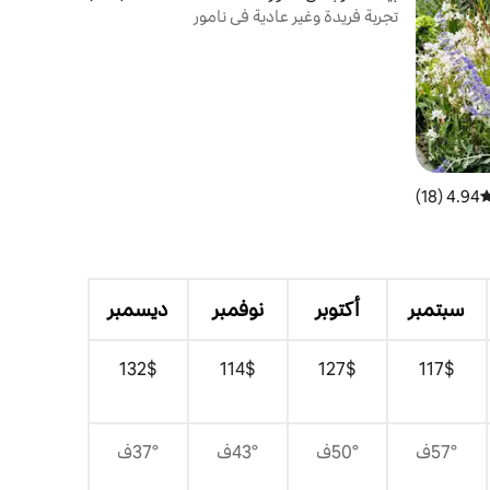
تجربة فريدة وغير عادية في نامور
4.94 (18)
وسط التقييم 4.94 من 5، 18 مراجعات
سبتمبر
أكتوبر
نوفمبر
ديسمبر
$‏117
$‏127
$‏114
$‏132
57°ف
50°ف
43°ف
37°ف