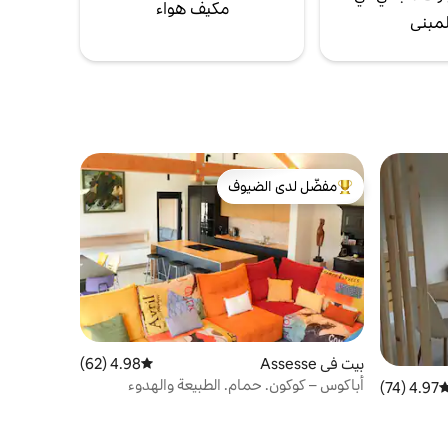
مكيف هواء
لمبنى
مفضّل لدى الضيوف
من أبرز البيوت المفضّلة لدى الضيوف
بيت في Assesse
4.98 (62)
متوسط التقييم 4.98 من 5، 62 مراجعات
أباكوس – كوكون. حمام. الطبيعة والهدوء
4.97 (74)
وسط التقييم 4.97 من 5، 74 مراجعات
المطلق.