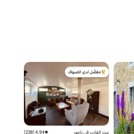
مفضّل لدى الضيوف
من أبرز البيوت المفضّلة لدى الضيوف
بيت القارب في نامور
4.94 (238)
متوسط التقييم 4.94 من 5، 238 مراجعات