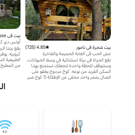
بيت في Assesse
أوتس دي كرو
بيت شجرة في نامور
4.85 (725)
متوسط التقييم 4.85 من 5، 725 مراجعات
عشر
يقع بيتنا ال
عش الحب في الغابة الحميمة والفاخرة
كروبيه. يوفر 
الطبيعية الن
تقع الحياة في بيئة استثنائية في وسط الحيوانات،
من المطبخ م
وستتوقف للحظة واحدة لتجعلك تستمتع بهذا
الخشبي، ستس
السكن الفريد من نوعه. كوخ مزدوج يطفو على
تنظيم هذا ا
اتصال بممر واحد مخفي عن الإطلالة (1 كوخ شبر
و 1 سال/مطبخ/sdb) يقع عند بوابات آردن
ال
معيشة حول 
البلجيكي على ارتفاع 200 متر فوق مستوى سطح
مجهز بالكام
البحر في وسط الغابة على بعد 10 دقائق من
الطابق الأول: 4 غرف نوم، قاعة، ح
المتاجر بين نامور ودينانت. اكتشف الغابة من
خلال الذهاب إلى مطعم 7 ميوز ، على بعد 15
دقيقة سيرًا على الأقدام عبر الغابة ، و 1 ديس +
إطلالات جميلة في والونيا. مشي مريح