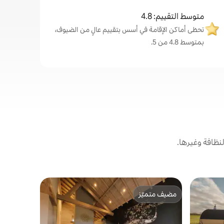
متوسط التقييم: 4.8
تحظى أماكن الإقامة في أسس بتقييم عالٍ من الضيوف،
بمتوسط 4.8 من 5.
نظافة وغيرها.
شقة في Assesse
مضيف متميّز
مفضّل لد
مكان إقامة 
مضيف متميّز
مفضّل لد
دقيقة من دي