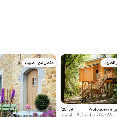
 الضيوف
مفضّل لدى الضيوف
 الضيوف
مفضّل لدى الضيوف
Profo
5 (20)
متوسط التقييم 5 من 5، 20 مراجعات
*حمام شمالي 38 درجة مئوية وساونا* - "لو بيك