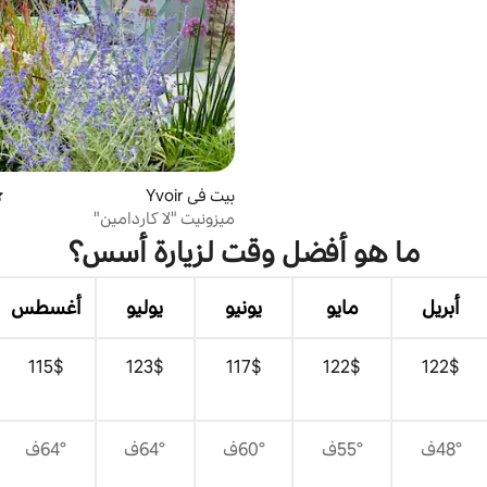
بيت في Yvoir
مت
ميزونيت "لا كاردامين"
ما هو أفضل وقت لزيارة أسس؟
أبريل
مايو
يونيو
يوليو
أغسطس
$‏122
$‏122
$‏117
$‏123
$‏115
48°ف
55°ف
60°ف
64°ف
64°ف