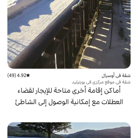
4.92 (49)
متوسط التقييم 4.92 من 5، 49 مراجعات
تيليد
خرى متاحة للإيجار لقضاء
انية الوصول إلى الشاطئ