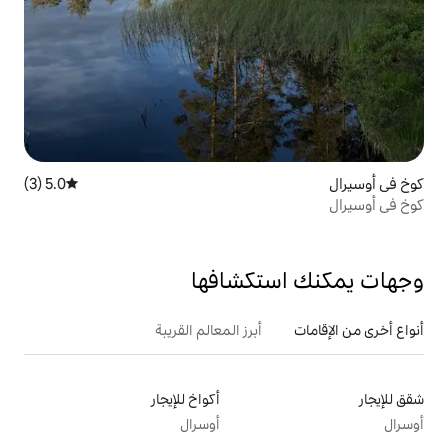
5.0 (3)
متوسط التقييم 5.0 من 5، 3 مراجعات
تكشافها
أبرز المعالم القريبة
أكواخ للإيجار
أوسرال