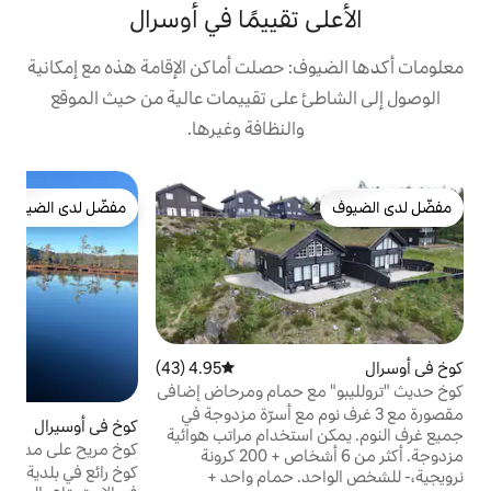
تقييمًا في أوسرال
 حصلت أماكن الإقامة هذه مع إمكانية
على تقييمات عالية من حيث الموقع
النظافة وغيرها.
ك
مفضّل لدى الضيوف
ك
مفضّل لدى الضيوف
م
ف
س
م
و
ا
4.95 (43)
متوسط التقييم 4.95 من 5، 43 مراجعات
 حمام ومرحاض إضافي
ا
نوم مع أسرّة مزدوجة في
كوخ في أوسيرال
5.0 (12)
متوسط التقييم 5.0 من 5، 12 مرا
م
تخدام مراتب هوائية
كوخ مريح على مدار العام. استمتع بالهدوء في
مزدوجة. أكثر من 6 أشخاص + 200 كرونة
أوسيرال
ف
كوخ رائع في بلدية أوسيرال لأولئك الذين يرغبون
 حمام واحد +
ب