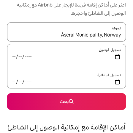
اعثر على أماكن إقامة فريدة للإيجار على Airbnb مع إمكانية
جزها
ل باستخدام السهمين لأعلى ولأسفل أو استكشف عن طريق اللمس أو السحب.
بحث
 إمكانية الوصول إلى الشاطئ