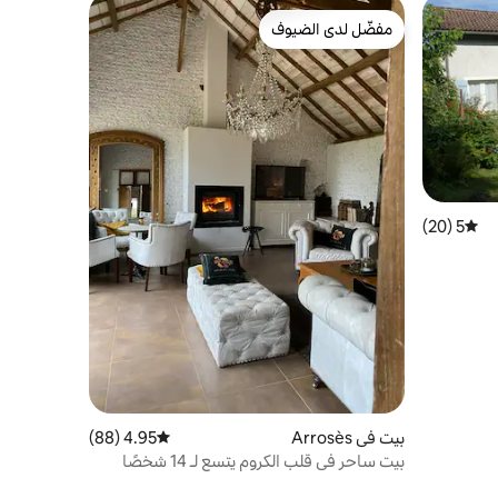
مفضّل لدى الضيوف
مفضّل لدى الضيوف
5 (20)
متوسط التقييم 5 من 5، 20 مراجعات
بيت في Arrosès
4.95 (88)
متوسط التقييم 4.95 من 5، 88 مراجعات
بيت ساحر في قلب الكروم يتسع لـ 14 شخصًا