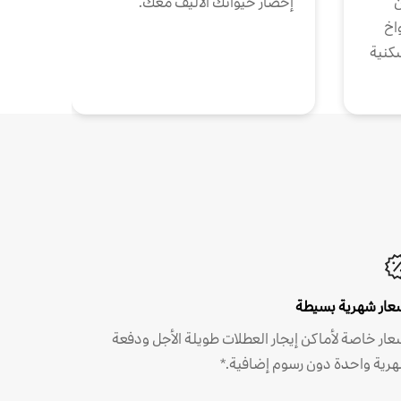
ن
إحضار حيوانك الأليف معك.
واخ
كنية
عار شهرية بسيطة
عار خاصة لأماكن إيجار العطلات طويلة الأجل ودفعة
رية واحدة دون رسوم إضافية.*