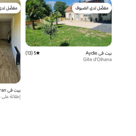
مفضّل لدى الضيوف
مفضّل لدى
مفضّل لدى الضيوف
مفضّل لدى
بيت في Aydie
5 (13)
متوسط التقييم 5 من 5، 13 مراجعات
Gite d'Oihana
بيت في Madiran
إطلالة على ج