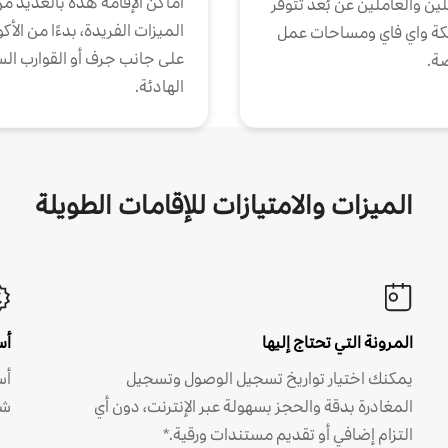
أماكن الإقامة هذه بالعديد م
ين والعاملين عن بُعد تتوفر
الميزات الفريدة، بدءًا من الأك
كة واي فاي ومساحات عمل
على جانب جرف أو القوارب الس
ة.
الهادئة.
الميزات والامتيازات للإقامات الطويلة
المرونة التي تحتاج إليها
أس
يمكنك اختيار تواريخ تسجيل الوصول وتسجيل
أس
المغادرة بدقة والحجز بسهولة عبر الإنترنت، دون أي
شه
التزام إضافي أو تقديم مستندات ورقية.*