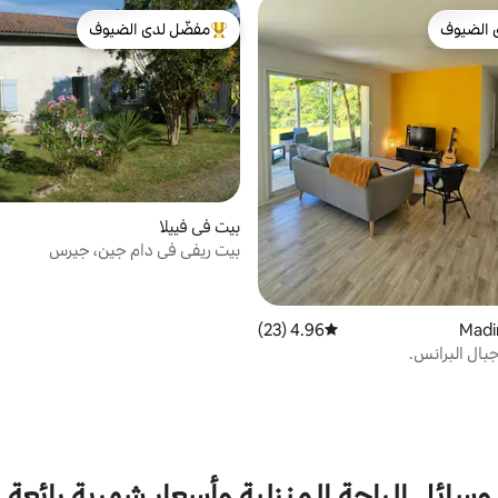
 الضيوف
مفضّل لدى الضيوف
 الضيوف
من أبرز البيوت المفضّلة لدى الضيوف
بيت في فييلا
بيت ريفي في دام جين، جيرس
4.96 (23)
متوسط التقييم 4.96 من 5، 23 مراجعات
بال البرانس.
وسائل الراحة المنزلية وأسعار شهرية رائعة