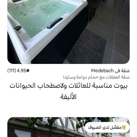
4.95 (111)
متوسط التقييم 4.95 من 5، 111 مراجعات
مة وساونا
ائلات ولاصطحاب الحيوانات
الأليفة
لدى الضيوف