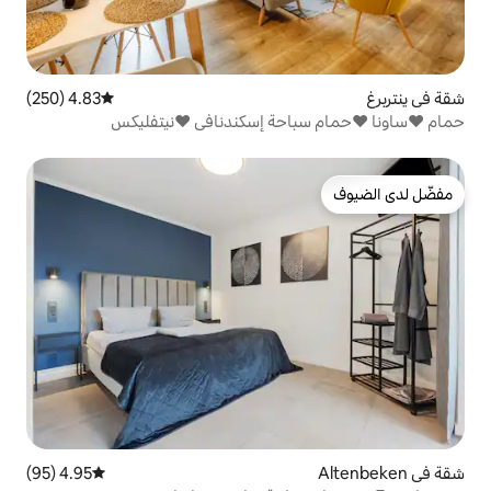
4.83 (250)
متوسط التقييم 4.83 من 5، 250 مراجعات
احة إسكندنافي ❤️نيتفليكس
4.95 (95)
متوسط التقييم 4.95 من 5، 95 مراجعات