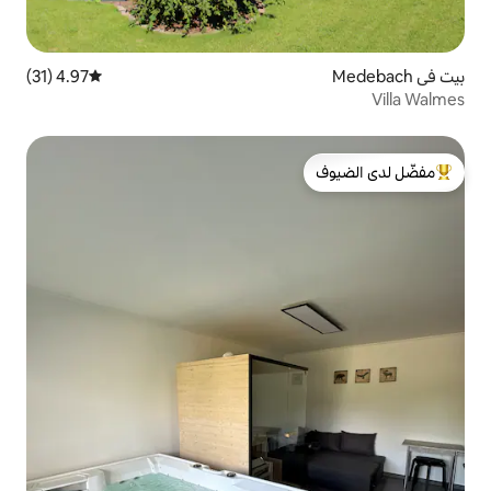
4.97 (31)
متوسط التقييم 4.97 من 5، 31 مراجعات
لدى الضيوف