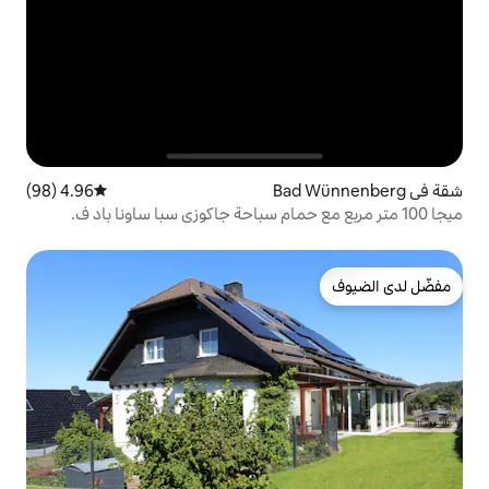
4.96 (98)
متوسط التقييم 4.96 من 5، 98 مراجعات