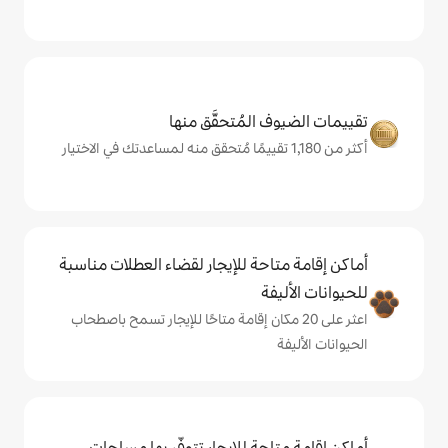
المُتحقَّق منها
حة للإيجار لقضاء العطلات مناسبة
ة
ى 20 مكان إقامة متاحًا للإيجار تسمح باصطحاب
حة للإيجار تتوفّر بها مساحات