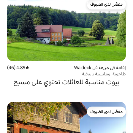
4.89 (46)
متوسط التقييم 4.89 من 5، 46 مراجعات
لعائلات تحتوي على مسبح