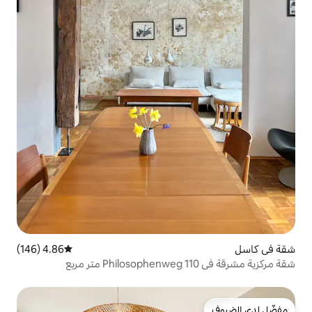
4.86 (146)
متوسط التقييم 4.86 من 5، 146 مراجعات