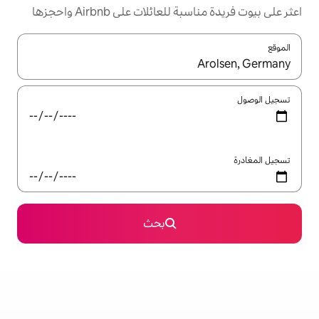
ئلات على Airbnb واحجزها
ل باستخدام السهمين لأعلى ولأسفل أو استكشف عن طريق اللمس أو السحب.
بحث