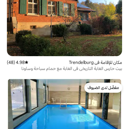
4.98 (48)
متوسط التقييم 4.98 من 5، 48 مراجعات
 في الغابة مع حمام سباحة وساونا