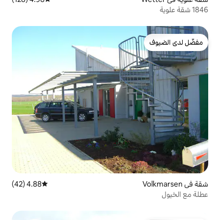
4.88 (42)
متوسط التقييم 4.88 من 5، 42 مراجعات