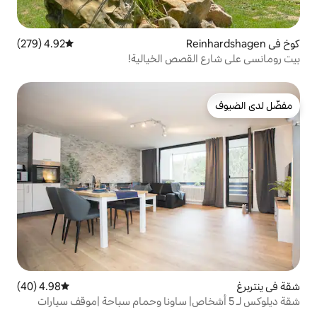
4.92 (279)
متوسط التقييم 4.92 من 5، 279 مراجعات
قصص الخيالية!
4.98 (40)
متوسط التقييم 4.98 من 5، 40 مراجعات
لـ 5 أشخاص| ساونا وحمام سباحة |موقف سيارات