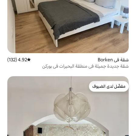
4.92 (132)
متوسط التقييم 4.92 من 5، 132 مراجعات
ة البحيرات في بوركن