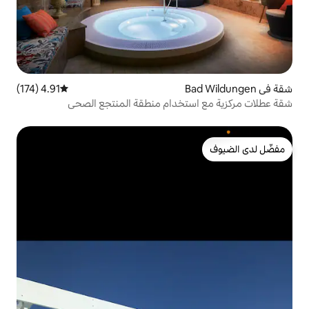
4.91 (174)
متوسط التقييم 4.91 من 5، 174 مراجعات
تخدام منطقة المنتجع الصحي