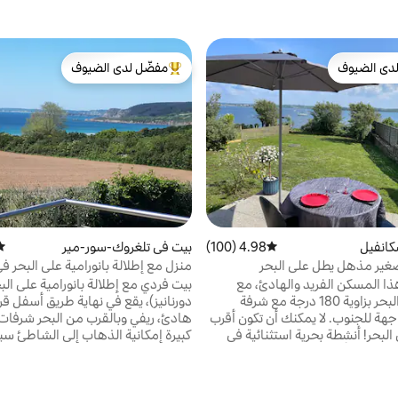
دى الضيوف
مفضّل لدى الضيوف
بيوت المفضّلة لدى الضيوف
من أبرز البيوت المفضّلة لدى الضيوف
كانفيل
4.98 (100)
متوسط التقييم 4.98 من 5، 100 مراجعات
بيت في تلغروك-سور-مير
متو
صغير مذهل يطل على البحر
منزل مع إطلالة بانورامية على البحر 
هادئة
ا المسكن الفريد والهادئ، مع
بيت فردي مع إطلالة بانورامية على الب
إطلالة على البحر بزاوية 180 درجة مع شرفة
دورنانيز)، يقع في نهاية طريق أسفل قر
وحديقة مواجهة للجنوب. لا يمكنك أن تكون أقرب
هادئ، ريفي وبالقرب من البحر شرفات
البحر! أنشطة بحرية استثنائية في
كبيرة إمكانية الذهاب إلى الشاطئ سيرا
(ركوب الأمواج، ويند فويل، الإبحار ...
أسماك، صيد الأسماك على الأقدام،
بعد 400 متر - مركز بحري على ال
التنزه الرائع (GR34 على بعد 350 متر من
أيضًا لعائلة واحدة (5 أشخاص) أو 