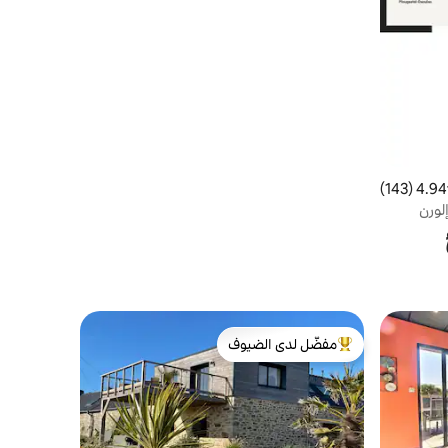
4.94 (143)
 التقييم 4.94 من 5، 143 مراجعات
لورن
مفضّل لدى الضيوف
من أبرز البيوت المفضّلة لدى الضيوف