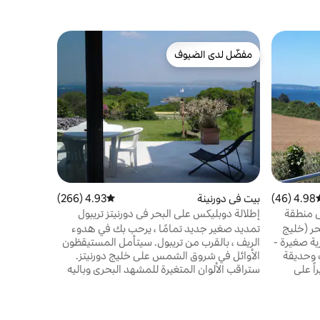
بيت في أرغ
مفضّل لدى الضيوف
مفضّل لد
مفضّل لدى الضيوف
مفضّل لد
متر من البح
على مقربة 
المشرق الجم
بإطلالة صغي
تطل على) .
هذا البيت ذ
يمكنك الاست
4.98 (46)
سط التقييم 4.98 من 5، 46 مراجعات
بيت في دورنينة
4.93 (266)
متوسط التقييم 4.93 من 5، 266 مراجعات
في منطقة
إطلالة دوبليكس على البحر في دورنيتز تريبول
حر (خليج
تمديد صغير جديد تمامًا ، يرحب بك في هدوء
ية صغيرة -
الريف ، بالقرب من تريبول. سيتأمل المستيقظون
 وحديقة
الأوائل في شروق الشمس على خليج دورنيتز.
ً على
ستراقب الألوان المتغيرة للمشهد البحري وباليه
الأقدام عبر طريق صغير (800 متر) GR 34 على
القوارب على الخليج. تقع الشواطئ والإضرابات
شاطئ مناسب
على بعد دقائق قليلة سيرًا على الأقدام. تبعد
لزوجين
تالاسو والمحلات التجارية والسوق وميناء تريبول