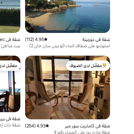
شقة في دورنينة
4.95 (112)
متوسط التقييم 4.95 من 5، 112 مراجعات
شقة في Plage de Trez-Bellec
استوديو على ضفاف الماء (لو بيتي سان جان 2)
بيت شاطئ تر
مفضّل لدى الضيوف
مفضّل لدى
من أبرز البيوت المفضّلة لدى الضيوف
مفضّل لدى
شقة في بري
شقة ذات إطل
شقة في كاماريت سور مير
4.93 (254)
متوسط التقييم 4.93 من 5، 254 مراجعات
شقة ماري روز على الميناء رقم 4