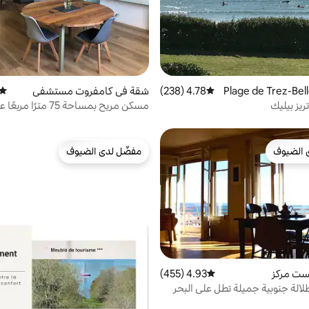
4.78 (238)
متوسط التقييم 4.78 من 5، 238 مراجعات
شقة في كامفروت مستشفى
متوس
يز بيليك
مسكن مريح بمساحة 75 متر
البحر
 الضيوف
مفضّل لدى الضيوف
 الضيوف
مفضّل لدى الضيوف
ست مركز
4.93 (455)
متوسط التقييم 4.93 من 5، 455 مراجعات
الة جنوبية جميلة تطل على البحر