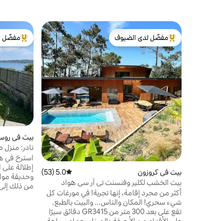
مفضّل لدى الضيوف
مفضّل ل
من أبرز البيوت المفضّلة لدى الضيوف
من أبرز ال
بيت في روس
نادر: منزل 
استرخ في هذ
بيت في كروزون
5.0 (53)
متوسط التقييم 5.0 من 5، 53 مراجعات
بيت الخشب لكلير وفنسنت تي آر سي هواد
من ذلك إلى 
أكثر من مجرد إقامة، إنها تجربة! في مورغات كل
متناول يديك 
شيء سحري! المكان والناس... والبيت بالطبع.
..)، صيد ال
تقع على بعد 300 متر من GR3415 دقائق سيرًا
على الأقدام من الأرصفة والميناء. حمام سباحة