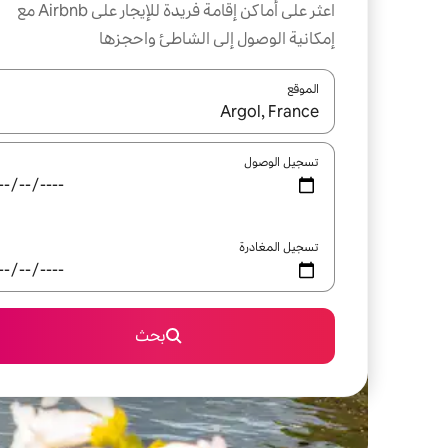
اعثر على أماكن إقامة فريدة للإيجار على Airbnb مع
إمكانية الوصول إلى الشاطئ واحجزها
الموقع
عند توفر النتائج، انتقل باستخدام السهمين لأعلى ولأسف
تسجيل الوصول
تسجيل المغادرة
بحث