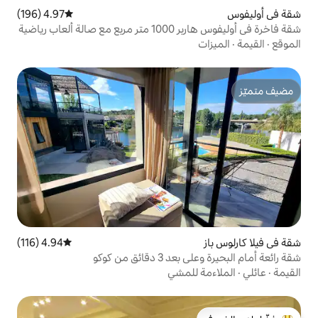
4.97 (196)
متوسط التقييم 4.97 من 5، 196 مراجعات
شقة فاخرة في أوليفوس هاربر 1000 متر مربع مع صالة ألعاب رياضية
4.94 (116)
متوسط التقييم 4.94 من 5، 116 مراجعات
ئق من كوكو
للمشي