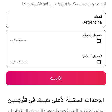
Airbnb واحجزها
ل باستخدام السهمين لأعلى ولأسفل أو استكشف عن طريق اللمس أو السحب.
بحث
لأعلى تقييمًا في الأرجنتين
ف: حصلت هذه الوحدات السكنية على