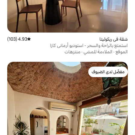
4.93 (103)
متوسط التقييم 4.93 من 5، 103 مراجعات
توديو أرماني كازا
منتزهات