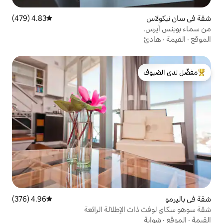
4.83 (479)
متوسط التقييم 4.83 من 5، 479 مراجعات
لدى الضيوف
4.96 (376)
متوسط التقييم 4.96 من 5، 376 مراجعات
لإطلالة الرائعة