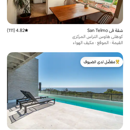
4.82 (111)
متوسط التقييم 4.82 من 5، 111 مراجعات
واء
لدى الضيوف