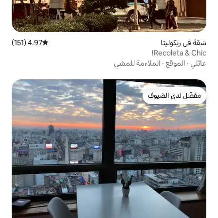
4.97 (151)
متوسط التقييم 4.97 من 5، 151 مراجعات
للمشي