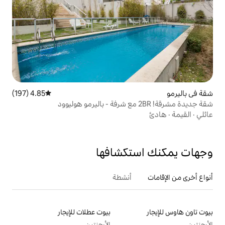
4.85 (197)
متوسط التقييم 4.85 من 5، 197 مراجعات
تكشافها
أنشطة
بيوت عطلات للإيجار
الأرجنتين