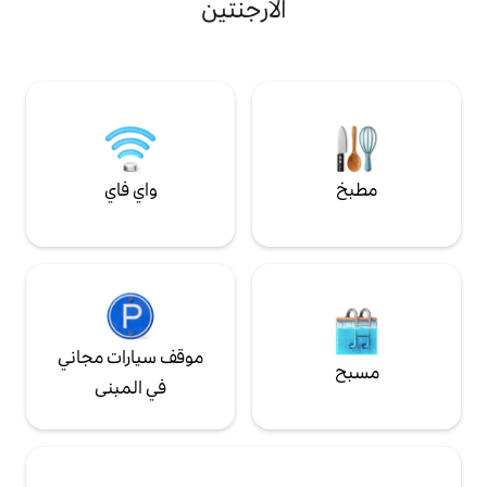
الأرجنتين
نية: سريران مفردان
الجوية، نقدم تخزينًا مجانيًا للأمتعة في أي وقت
سية وغرفة المعيشة
للوصول المبكر أو المغادرة المتأخرة. تابع القراءة
خصين مطبخ مجهز
لمعرفة المزيد عن هذا العقار والمنطقة. يسعدنا
يين ★★ انقر على الاتصال
تقديم المساعدة!
واي فاي
موقف سيارات مجاني
في المبنى