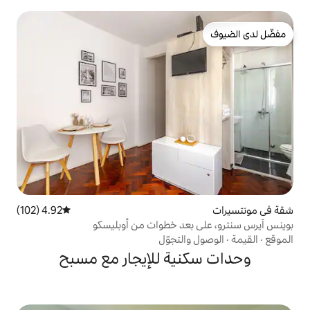
4.92 (102)
متوسط التقييم 4.92 من 5، 102 مراجعات
عد خطوات من أوبليسكو
لتجوّل
ية للإيجار مع مسبح