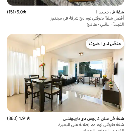
5.0 (151)
متوسط التقييم 5.0 من 5، 151 مراجعات
شرفة في ميندوزا
اريلوتشي
4.91 (360)
متوسط التقييم 4.91 من 5، 360 مراجعات
على البحيرة