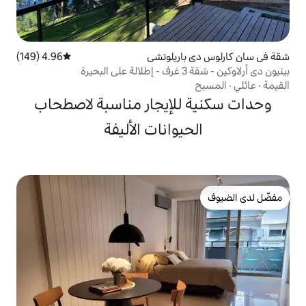
اريلوتشي
4.96 (149)
متوسط التقييم 4.96 من 5، 149 مراجعات
لإيجار مناسبة لاصطحاب
يوانات الأليفة