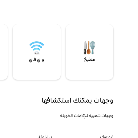
مطبخ
واي فاي
ل
وجهات يمكنك استكشافها
وجهات شعبية للإقامات الطويلة
نيويورك
برشلونة