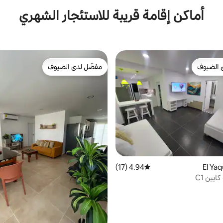
أماكن إقامة قريبة للاستئجار الشهري
 الضيوف
مفضّل لدى الضيوف
 الضيوف
مفضّل لدى الضيوف
4.94 (17)
متوسط التقييم 4.94 من 5، 17 مراجعات
ايين C1