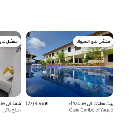
مفضّل لدى الضيوف
مفضّل لدى
مفضّل لدى الضيوف
مفضّل لدى
بيت عطلات في El Yaque
4.96 (27)
متوسط التقييم 4.96 من 5، 27 مراجعات
شقة في El Yaque
Casa Caribe el Yaque
جناح ياكي - ك