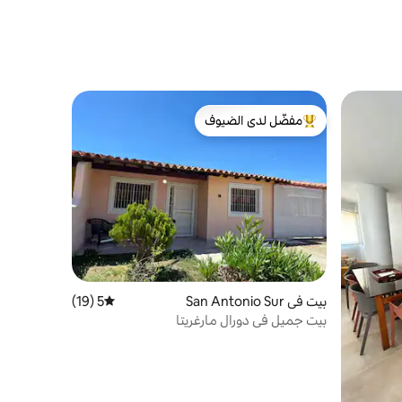
مفضّل لدى الضيوف
من أبرز البيوت المفضّلة لدى الضيوف
بيت في San Antonio Sur
5 (19)
متوسط التقييم 5 من 5، 19 مراجعات
بيت جميل في دورال مارغريتا