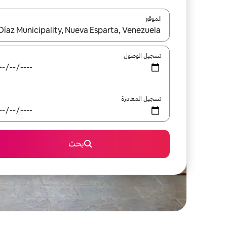
الموقع
عند توفر النتائج، انتقل باستخدام السهمين لأعلى ولأسف
تسجيل الوصول
تسجيل المغادرة
بحث