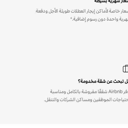
عار شهرية بسيطة
عار خاصة لأماكن إيجار العطلات طويلة الأجل ودفعة
رية واحدة دون رسوم إضافية.*
 تبحث عن شقة مخدومة؟
توفر Airbnb شققًا مفروشة بالكامل ومناسبة
حتياجات الموظفين ومساكن الشركات والتنقل.