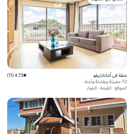
4.73 (11)
متوسط التقييم 4.73 من 5، 11 مراجعات