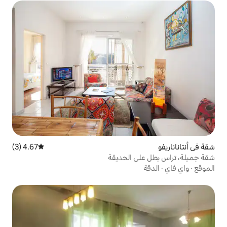
4.67 (3)
متوسط التقييم 4.67 من 5، 3 مراجعات
 الحديقة