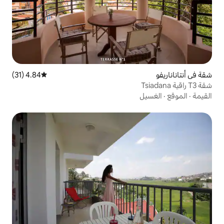
4.84 (31)
متوسط التقييم 4.84 من 5، 31 مراجعات