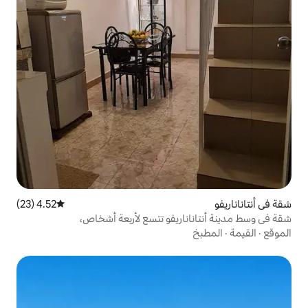
4.52 (23)
متوسط التقييم 4.52 من 5، 23 مراجعات
اريفو تتسع لأربعة أشخاص،