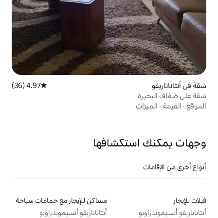
4.97 (36)
متوسط التقييم 4.97 من 5، 36 مراجعات
تكشافها
مساكن للإيجار مع حمامات سباحة
أنتاناناريفو أتسيموندراونو