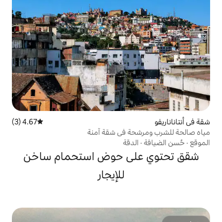
4.67 (3)
متوسط التقييم 4.67 من 5، 3 مراجعات
ة في شقة آمنة
دقة
لى حوض استحمام ساخن
للإيجار