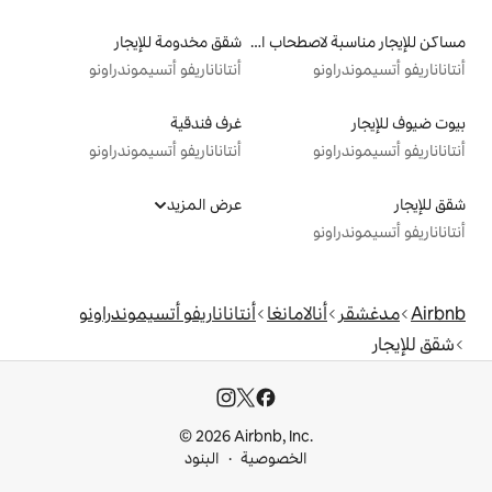
مساكن للإيجار مناسبة لاصطحاب الحيوانات الأليفة
شقق مخدومة للإيجار
أنتاناناريفو أتسيموندراونو
غرف فندقية
أنتاناناريفو أتسيموندراونو
عرض المزيد
مانغا
أنتاناناريفو أتسيموندراونو
© 2026 Airbnb, I
خصوصية
البنود