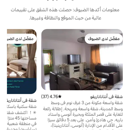
وف: حصلت هذه الشقق على تقييمات
 الموقع والنظافة وغيرها.
ش
مفضّل لدى الضيوف
ش
مفضّل لدى الضيوف
ا
ا
و
ف
ا
م
ع
إ
ل
4.76 (37)
متوسط التقييم 4.76 من 5، 37 مراجعات
م
شقة في أنتاناناريفو
4.82 (11)
متوسط التقييم 4.82 من 5، 11 مراجعا
 واسعة مكونة من 3 غرف نوم في وسط
شقة سكنية باسكال إيفاندري مودرن و كوزي
وسط المدينة، شقة واسعة ومريحة. إطلالة رائعة
فلات
✳！ اكتشف شقتي الحديثة والمريحة التي تبلغ
حيرة أنوسي واستاد
مساحتها 45 مترًا مربعًا، وتقع في الطابق الأول
باريه. حي هادئ وآمن. على بعد 5 دقائق سيرًا
في منطقة شعبية في تانا. ✳щ بالقرب من منتزه
ي، أنتانارينينا)،
تساراسوترا وحديقة تنس بادل ومنتجع بامبو