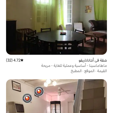
4.72 (32)
متوسط التقييم 4.72 من 5، 32 مراجعات
ية للغاية - مريحة