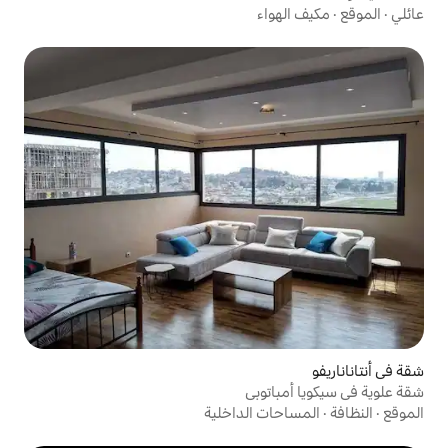
اء
توبي
 الداخلية