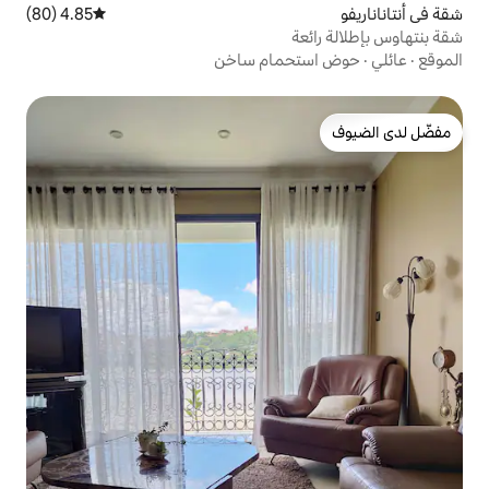
4.85 (80)
متوسط التقييم 4.85 من 5، 80 مراجعات
حمام ساخن