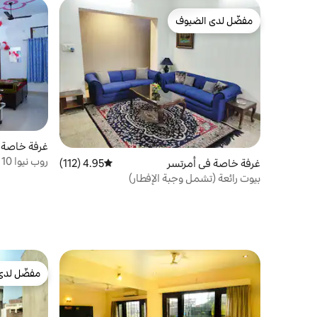
مفضّل لدى الضيوف
مفضّل لدى الضيوف
غرفة خاصة 
روب نيوا 10
غرفة خاصة في أمرتسر
4.95 (112)
متوسط التقييم 4.95 من 5، 112 مراجعات
بيوت رائعة (تشمل وجبة الإفطار)
مفضّل لدى
مفضّل لدى