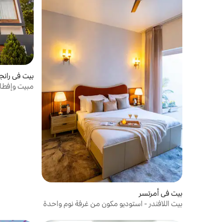
بيت في رانج
مبيت وإفطار
والمعبد الذ
بيت في أمرتسر
بيت اللافندر - استوديو مكون من غرفة نوم واحدة
وحمام بحوض جاكوزي