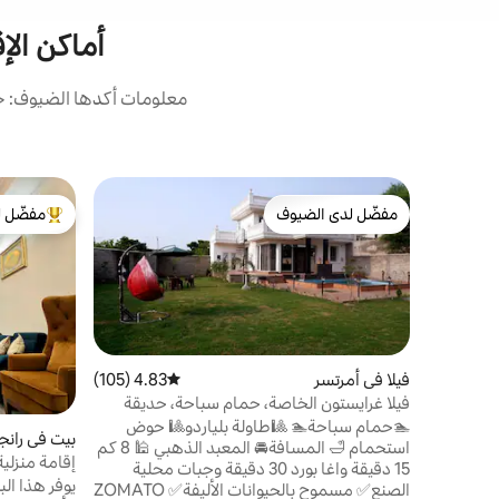
أماكن الإ
معلومات أكدها الضيوف: حص
مفضّل لدى الضيوف
مفضّل ل
مفضّل لدى الضيوف
من أبرز ال
فيلا في أمرتسر
4.83 (105)
متوسط التقييم 4.83 من 5، 105 مراجعات
فيلا غرايستون الخاصة، حمام سباحة، حديقة
كبيرة
🏊حمام سباحة🏊 🎱طاولة بلياردو🎱 حوض
بيت في رانج
استحمام 🛁 المسافة🚘 المعبد الذهبي 🕌 8 كم
إقامة منزلي
15 دقيقة واغا بورد 30 دقيقة وجبات محلية
سيارات/مطب
يوفر هذا ال
الصنع✅️ مسموح بالحيوانات الأليفة✅️ ZOMATO