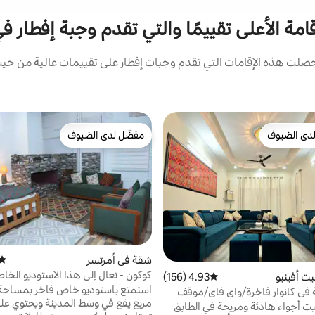
قامة الأعلى تقييمًا والتي تقدم وجبة إفطار ف
لت هذه الإقامات التي تقدم وجبات إفطار على تقييمات عالية من حيث 
دى الضيوف
مفضّل لدى الضيوف
بيوت المفضّلة لدى الضيوف
مفضّل لدى الضيوف
شقة في أمرتسر
متوس
كوكون - تعال إلى هذا الاستوديو الخا
يت أفينيو
4.93 (156)
متوسط التقييم 4.93 من 5، 156 مراجعات
ة في كانوار فاخرة/واي فاي/موقف
مربع يقع في وسط المدينة ويحتوي عل
خ/حدائق
بيت أجواء هادئة ومريحة في الطابق