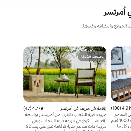
ي أمرتسر
الموقع والنظافة وغيرها.
بيت في رانج
مضيف متميّز
مفضّل لد
غرفتا نوم/
مضيف متميّز
مفضّل لد
موقف سيار
اصنع بعض ا
والملائم لل
شارع رانجيت
من السوق 
ستاربكس وم
ودومينوز وه
هذا المكان
4.91 (100)
ط التقييم 4.91 من 5، 100 مراجعات
إقامة في مزرعة في أمرتسر
4.77 (47)
متوسط التقييم 4.77 من 5، 47 مراجعات
موقف سيار
ص الساحر!
مزرعة قرية البنجاب بالقرب من أمريستار بواسطة
جادوغار
استمتع باستوديو خاص فاخر بمساحة 1000 قدم
يقع هذا الكوخ في مزرعة قرية البنجاب، وهي
بولكيت الت
ى كل ما
مزرعة ذات مناظر خلابة للإقامة تقع على بعد 90
أمريتسار