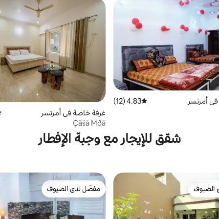
في أمرتسر
4.83 (12)
متوسط التقييم 4.83 من 5، 12 مراجعات
غرفة خاصة في أمرتسر
مت
Çãśå Mðā
شقق للإيجار مع وجبة الإفطار
 الضيوف
مفضّل لدى الضيوف
 الضيوف
مفضّل لدى الضيوف