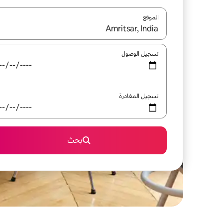
الموقع
عند توفر النتائج، انتقل باستخدام السهمين لأعلى ولأسف
تسجيل الوصول
تسجيل المغادرة
بحث