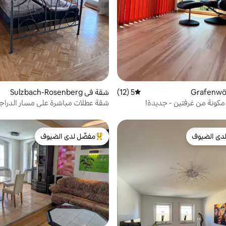
5 (12)
متوسط التقييم 5 من 5، 12 مراجعات
شقة في Sulzbach-Rosenberg
كونة من غرفتين - جديدة!
شقة عطلات مباشرة على مسار الدرا
أنهار
دى الضيوف
مفضّل لدى الضيوف
بيوت المفضّلة لدى الضيوف
من أبرز البيوت المفضّلة لدى الضيوف