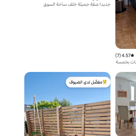
جديد! شقة جميلة خلف ساحة السوق
4.57 (7)
متوسط التقييم 4.57 من 5، 7 مراجعات
جات بخمسة
مفضّل لدى الضيوف
من أبرز البيوت المفضّلة لدى الضيوف