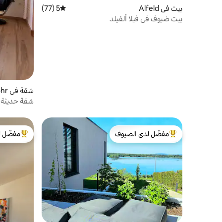
بيت في Alfeld
5 (77)
متوسط التقييم 5 من 5، 77 مراجعات
بيت ضيوف في فيلا ألفيلد
شقة في Grafenwöhr
شقة حديثة م
مفضّل لدى الضيوف
مفضّل ل
من أبرز البيوت المفضّلة لدى الضيوف
من أبرز ال