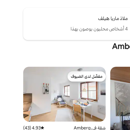
ملاذ ماريا هيلف
4 أشخاص محليون يوصون بهذا
مفضّل لدى الضيوف
مفضّل لدى الضيوف
شقة في Amberg
4.93 (43)
متوسط التقييم 4.93 من 5، 43 مراجعات