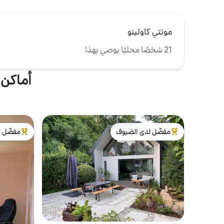
مونتي كاولينو
21 شخصًا محليًا يوصي بهذا
أماكن تأج
مفضّل لدى الضيوف
مفضّل ل
من أبرز البيوت المفضّلة لدى الضيوف
من أبرز ال