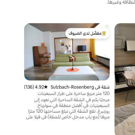
نظافة وغيرها.
شقة في Amberg
مفضّل لدى الضيوف
مفضّل لد
شقة الأحلام
من أبرز البيوت المفضّلة لدى الضيوف
مفضّل لد
استمتع بال
بأمبرج. قري
دقيقة فقط س
البعيدة عل
يمكنك أيضًا
شقة في Sulzbach-Rosenberg
4.92 (136)
متوسط التقييم 4.92 من 5، 136 مراجعات
شقتنا مناسب
120 متر مربع ساحرة على طراز السبعينات
وتحتوي على
مرحبًا بكم في الشقة الساحرة التي تعود إلى
السبعينيات في أفضل منطقة في سولزباخ
روزنبرغ. تقع الشقة التي تبلغ مساحتها 120 مترًا
مربعًا (مع باب مدخل خاص للشقة) في فيلا على
الطراز القديم وتوفر مساحة خالية لما يصل إلى 5
ضيوف وحيوانين أليفين و3 دراجات. يمكنك
الاستمتاع بالشمس على شرفتك الخاصة أو