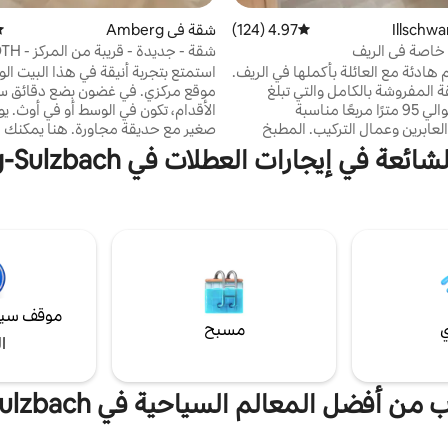
4.97 (124)
متوسط التقييم 4.97 من 5، 124 مراجعات
شقة في Amberg
مت
خاصة في الريف
شقة - جديدة - قريبة من المركز - OTH
 هادئة مع العائلة بأكملها في الريف.
استمتع بتجربة أنيقة في هذا البيت الو
ة المفروشة بالكامل والتي تبلغ
موقع مركزي. في غضون بضع دقائق سير
مساحتها حوالي 95 مترًا مربعًا مناسبة
الأقدام، تكون في الوسط أو في أوث. ي
لعابرين وعمال التركيب. المطبخ
صغير مع حديقة مجاورة. هنا يمكنك ا
مجهز بكل ما يلزم. تتوفر غرفتي نوم بسريرين
مع الكثير من السلام، حتى بعد ركوب ا
عة في إيجارات العطلات في Amberg-Sulzbach
يكة للنوم في غرفة المعيشة. واي
استخدام الحديقة، التراس، الشواء،
الصغيرة المفروشة بمحبة في البيت ال
لزحليقة. موقف مجاني للسيارات
تم تجديدها من قبلنا لا تترك شيئًا غي
لهوائية، وصندوق حائط (مقابل تحمل
فيه. يمكنك إيقاف السيارة في الشارع
عقار مسيج، مما يجعله مثاليًا
أمام المنزل مباشرة. 28 مترً
يوانات الأليفة.
لأجلك فقط!
موقف سيا
ي
مسبح
ا
ن أفضل المعالم السياحية في Amberg-Sulzbach