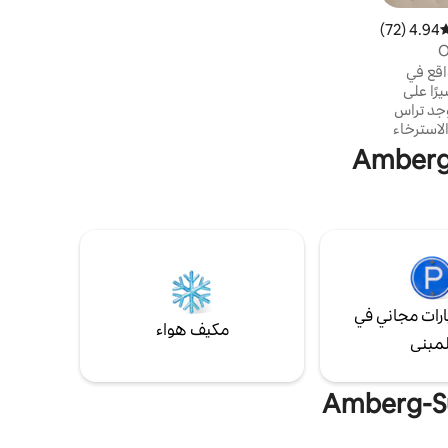
الاسترخاء في غرفة المعيشة - مع النوافذ
4.94 (72)
وسط التقييم 4.94 من 5، 72 مراجعات
البانورامية - لقراءة كتاب. مناسب جدًا للتوقف
على طريق الدراجات الهوائية بانيوروبا أو طريق
اقع في
الدراجات الهوائية 5-فلوس.
ًا على
وجد تراس
لاسترخاء
لدراجات
على مسار الدراجات المكون من 5 أجنحة. شقتنا
قديم التي
ر مرغوب
 المجاور
ا مربعًا من الرفاهية
رات مجاني في
مكيف هواء
لمبنى