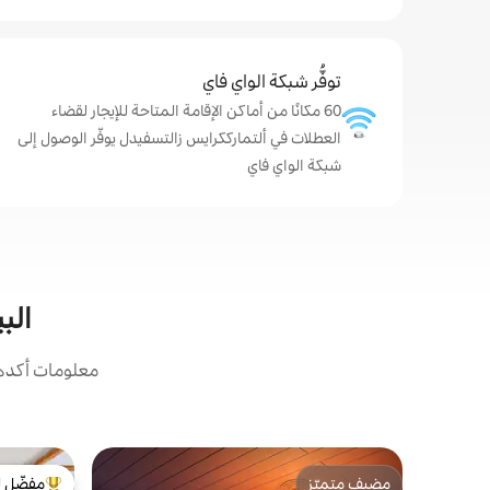
توفُّر شبكة الواي فاي
60 مكانًا من أماكن الإقامة المتاحة للإيجار لقضاء
العطلات في ألتمارككرايس زالتسفيدل يوفّر الوصول إلى
شبكة الواي فاي
الب
معلومات أكدها
مضيف متميّز
مفضّل ل