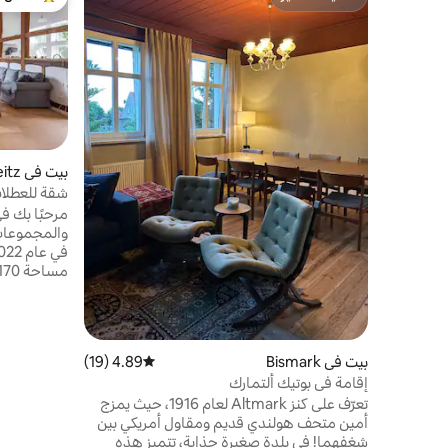
مضيف متميّز
من أبرز ال
بيت في Waddeweitz
شقة للعطلا
مرحبًا بك في
والمجموعات 
منطقة واسع
مع مطابخ مج
منفصلة وحما
بيت في Bismark
4.89 (19)
متوسط التقييم 4.89 من 5، 19 مراجعات
البارزة هي 
إقامة في بوتيك ألتمارك
تعرّف على كنز Altmark لعام 1916، حيث يمزج
الخشبية وال
أمين متحف هولندي قديم ومقاول أمريكي بين
شغفهما! في بلدة صغيرة جذابة، تتميز هذه