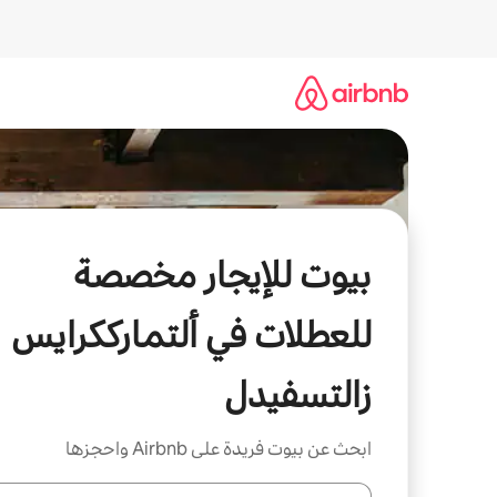
خطى
لى
لمحتوى
بيوت للإيجار مخصصة
للعطلات في ألتمارككرايس
زالتسفيدل
ابحث عن بيوت فريدة على Airbnb واحجزها