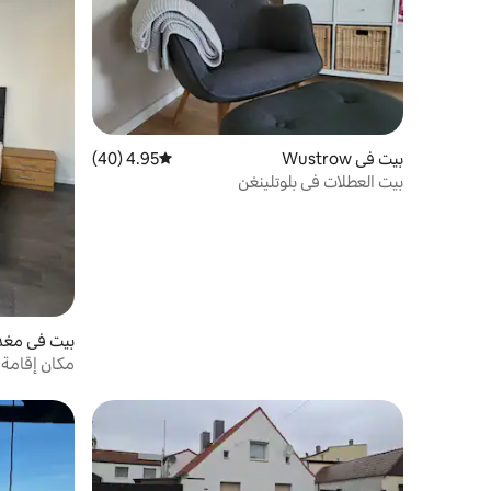
بيت في Wustrow
4.95 (40)
متوسط التقييم 4.95 من 5، 40 مراجعات
بيت العطلات في بلوتلينغن
بيت في مغد
مكان إقامة 