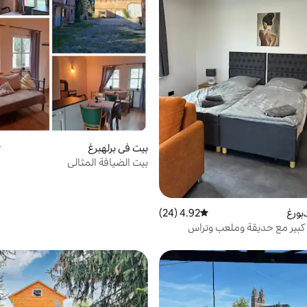
بيت في برلهبرغ
م
بيت الضيافة المثالي
بورغ
4.92 (24)
متوسط التقييم 4.92 من 5، 24 مراجعات
كبير مع حديقة وملعب وتراس