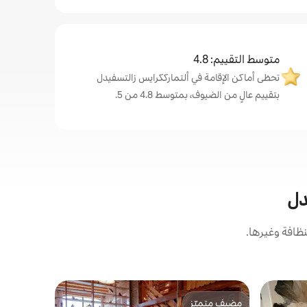
متوسط التقييم: 4.8
تحظى أماكن الإقامة في ألتمارككرايس زالتسفيدل
بتقييم عالٍ من الضيوف، بمتوسط 4.8 من 5.
دل
ظافة وغيرها.
بيت في شنا
مضيف متميّز
مفضّل 