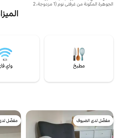
الجوهرة المكونة من غرفتي نوم (1 مزدوجة، 2
مفردة) بأسلوب انتقائي. اطهو مثل المحترفين
الميزا
في المطبخ الملحمي مع موقد Smeg المكون
من 5 فتحات وفرن مزدوج وشواية. تناول الطعام
على الطاولة الدنماركية الكبيرة التي تتسع لثمانية
أشخاص، واستمتع بالاسترخاء مع مشاهدة
التلفزيون الذكي مقاس 55 بوصة ومكبر الصوت،
أو تجول في الحديقة الساحرة. هذا ليس مكان
إقامتك العادي، هذه هي إقامتك في Altmark
Boutique!
مطبخ
واي فا
مفضّل لدى الضيوف
مفضّل لدى
مفضّل لدى الضيوف
مفضّل لدى