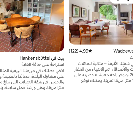
بيوت المفضّلة لدى الضيوف
مضيف متميّز
4.99 (122)
متوسط التقييم 4.99 من 5، 122 مراجعات
ت
بيت في Hankensbüttel
 شقتنا الأنيقة – مثالية للعائلات
استراحة على حافة الغابة
والأصدقاء. تم الانتهاء من العقار
اقضِ عطلتك في مزرعتنا الريفية المثالي
في عام 2022، ويوفر راحة معيشية عصرية على
على مشارف البلدة، محاطًا بالطبيعة و
مساحة 170 مترًا مربعًا تقريبًا. يمكنك توقع
ة ومفتوحة للمعيشة وتناول الطعام
مترًا مربعًا، وهي ورشة عمل سابقة، ي
هزة بالكامل وأربع غرف نوم
الريفي بالراحة الدافئة. تنتظرك منطق
مين وسرير أريكة لضيفين إضافيين.
وتناول طعام فسيحة مع أريكة سرير وغ
مساحة تتسع لما يصل إلى 10 أشخاص. الميزة
منطقة المعيشة المشرقة ذات
سم). استمتع بالموقع الهادئ في وس
الأسقف العالية، و Tennentor المفتوحة نصف
المساحات الخضراء واسترخ بعيدًا عن 
مزججة المطلة على ساحة القرية.
اليومية – مثالي للأزواج أو المسافرين