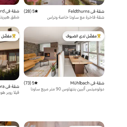
شقة 
شقة في Feldthurns
5 (28)
متوسط التقييم 5 من 5، 28 مراجعات
ena
شقق هيريتا
شقة فاخرة مع ساونا خاصة وتراس
مفضّل لدى الضيوف
مفضّل ل
من أبرز البيوت المفضّلة لدى الضيوف
من أبرز ال
شقة في Mühlbach
5 (73)
متوسط التقييم 5 من 5، 73 مراجعات
شقة في Valdaora
دولوميتس ألبين بنتهاوس 90 متر مربع ساونا
فيلا روبر هو
خاصة + حوض استحمام ساخن