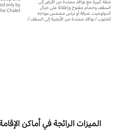
شقة كبيرة مع نوافذ ممتدة من الأرض إلى
ed only by
السقف وحمام مفتوح وإطلالة على جبال
the Chalet
الدولوميت. شرفة أو تراس مشمس مواجه
(whirlpool,
للجنوب / نوافذ ممتدة من الأرضية إلى السقف /
) and from
غرفة معيشة مع سرير أريكة / تلفزيون LED عالي
 enjoy the
الدقة / مطبخ مجهز بالكامل يحمل علامة تجارية
orai Chain
/ غرفة نوم واحدة مع سرير بحجم كينج / حمام
roup. Made
مع دش مطري / مرحاض وبيديه منفصلان / واي
nished with
فاي عالي السرعة / 48 مترًا مربعًا / شخص أو
your hiking
شخصان. المنتجع الصحي: حمام بخار، ساونا
re, at the
فنلندية وبيولوجية، حمام سباحة بمياه باردة،
whirlpool!
منطقة استرخاء، حمام دوامة لا متناهي كبير
جدًا، حمام سباحة. صندوق كروس فيت – صالة
ألعاب رياضية.
الميزات الرائجة في أماكن الإقامة