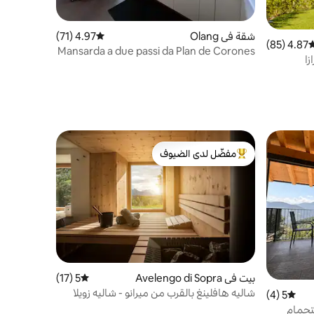
شقة في Olang
4.97 (71)
متوسط التقييم 4.97 من 5، 71 مراجعات
4.87 (85)
وسط التقييم 4.87 من 5، 85 مراجعات
Mansarda a due passi da Plan de Corones
زا
مفضّل لدى الضيوف
من أبرز البيوت المفضّلة لدى الضيوف
بيت في Avelengo di Sopra
5 (17)
متوسط التقييم 5 من 5، 17 مراجعات
شاليه هافلينغ بالقرب من ميرانو - شاليه زويلا
5 (4)
متوسط التقييم 5 من 5، 4 مراجعات
تحمام