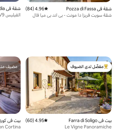
شقة في Badia
شقة في Pozza di Fassa
4.96 (84)
متوسط التقييم 4.96 من 5، 84 مراجعات
الفيليس V1 V2 V9
شقة سويت فريزا دا مونت - بي اند بي ميا فال
مفضّل لدى الضيوف
مضيف متمي
من أبرز البيوت المفضّلة لدى الضيوف
مضيف متمي
بيت في Farra di Soligo
4.95 (60)
متوسط التقييم 4.95 من 5، 60 مراجعات
بيت في كورتي
on Cortina
Le Vigne Panoramiche