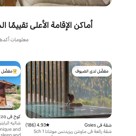
أماكن الإقامة الأعلى تقييمًا 
معلومات أكدها 
مفضّل لدى الضيوف
مفضّل ل
مفضّل لدى الضيوف
من أبرز ال
كوخ في Predazzo
شاليه البايت
شقة في Gsies
4.93 (186)
متوسط التقييم 4.93 من 5، 186 مراجعات
unique and
شقة رائعة في ماونتن ريزيدنس مونتانا 1 Sch
l sleep and