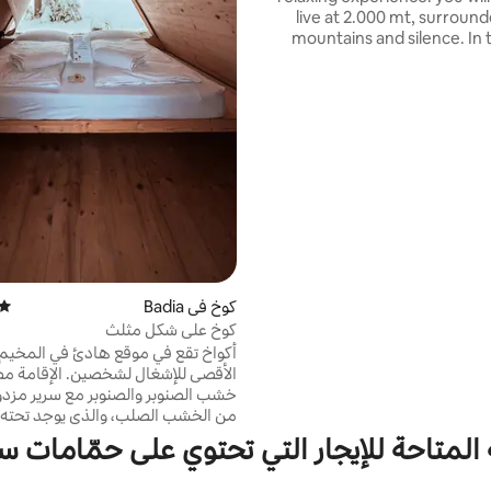
live at 2.000 mt, surround
mountains and silence. In 
you'll find all the comforts 
sauna, kitchenette, LCD TV
the terrace you can
breathtaking view of the Lag
and the Pale di San Martino G
of fragrant pine wood, it is fur
care in every detail. Lace up 
boots, set out on an adventu
end enjoy the combo sauna/
كوخ في Badia
متوس
كوخ على شكل مثلث
أكواخ تقع في موقع هادئ في المخيم.
الأقصى للإشغال لشخصين. الإقامة م
خشب الصنوبر والصنوبر مع سرير مزد
من الخشب الصلب، والذي يوجد تحته
لتخزين الملابس والمتعلقات. يتم توفي
 المتاحة للإيجار التي تحتوي على حمّامات س
السرير والتدفئة والمنافذ الكهربائية. 