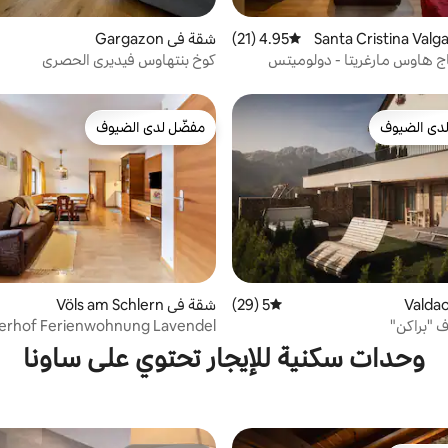
في Santa Cristina Valgard
4.95 (21)
متوسط التقييم 4.95 من 5، 21 مراجعات
شقة في Gargazon
ج هاوس مارغريتا - دولوميتس
كوخ بنتهاوس فيديري الحصري
دى الضيوف
مفضّل لدى الضيوف
بيوت المفضّلة لدى الضيوف
مفضّل لدى الضيوف
5 (29)
متوسط التقييم 5 من 5، 29 مراجعات
شقة في Völs am Schlern
ف "براكن"
rerhof Ferienwohnung Lavendel
وحدات سكنية للإيجار تحتوي على ساونا