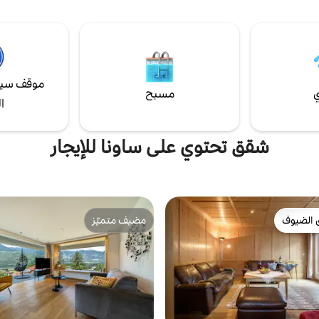
مترًا تقريبًا)، مساحة لوقوف السيارات 
100 متر تقريبًا. واي فاي مجاني. يتو
الشعر في مكتب الاستقبال عند الطلب
فقط بجلب كلب واحد صغير الحجم يقل
10 كجم.
موقف سيا
ي
مسبح
ا
شقق تحتوي على ساونا للإيجار
 الضيوف
مضيف متميّز
 الضيوف
مضيف متميّز