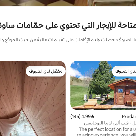
المتاحة للإيجار التي تحتوي على حمّامات ساون
الضيوف: حصلت هذه الإقامات على تقييمات عالية من حيث الموقع وال
دى الضيوف
مفضّل لدى الضيوف
بيوت المفضّلة لدى الضيوف
مفضّل لدى الضيوف
4.99 (145)
متوسط التقييم 4.99 من 5، 145 مراجعات
يل - قلب ألبي لوزيا الرومانسي
The perfect location for a 
relaxing experience: you wil