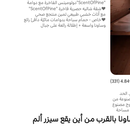
استيقظوا عن
"ScentOfPine"دولوميتس الفاخرة مع دوامة
وساونا
♥️شقة شاليه حصرية فاخرة "ScentOfPine"
مع أثاث خشبي طبيعي ثمين منتجع صحي
♥️خاص - حمام سباحة بدوامات مائيّة دافئ رائع
وساونا واسعة + إطلالة رائعة على جبال
الدولوميت ♥️وسط مدينة بولزانو على بعد 25
دقيقة فقط ♥️منتجع التزلج "كارينيس" على بعد
600 متر فقط إقامة ♥️سحرية في القرية الجبلية
♥️حديقة+شرفة بانورامية ♥️2 غرفتين جميلتين
♥️حمامان فاخران مع دش ♥️إعادة شحن
المركبات الكهربائية ♥️واي فاي، 2 تلفزيون ذكي
55بوصة ♥️حلم مساحتك الخاصة التي تزيد عن
280 مترًا مربعًا!
4.84 (331)
ط التقييم 4.84 من 5، 331 مراجعات
 الحد
صنوعة من
وج مصنوع
 مساحة
ر بياضات
اونا بالقرب من أين يقع سيزر ألم
شرفة صغيرة
في الخارج. حمام خارجي مشترك (على بعد 50