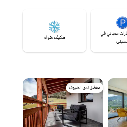
على بعد
فر مجفف
. يُسمح
 وزنه عن
رات مجاني في
مكيف هواء
لمبنى
مفضّل لدى الضيوف
مفضّل لدى الضيوف