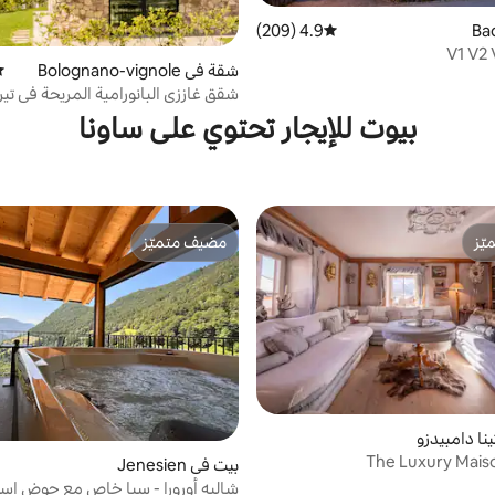
4.9 (209)
متوسط التقييم 4.9 من 5، 209 مراجعات
شقة في Bolognano-vignole
مت
شقق غاززي البانورامية المريحة في تيرا
بيوت للإيجار تحتوي على ساونا
ّز
مضيف متميّز
ّز
مضيف متميّز
نا دامبيدزو
The Luxury Mais
بيت في Jenesien
شاليه أورورا - سبا خاص مع حوض اس