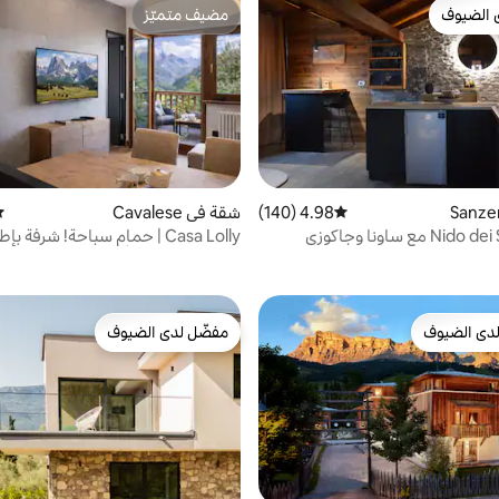
 الضيوف
مضيف متميّز
 الضيوف
مضيف متميّز
4.98 (140)
متوسط التقييم 4.98 من 5، 140 مراجعات
شقة في Cavalese
مت
Casa Lolly | حمام سباحة! شرفة ب
الوادي، تتسع لـ 5 أشخاص
دى الضيوف
مفضّل لدى الضيوف
بيوت المفضّلة لدى الضيوف
مفضّل لدى الضيوف