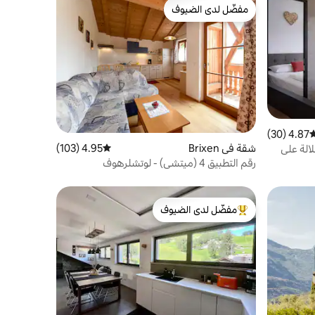
مفضّل لدى الضيوف
مفضّل لدى الضيوف
4.87 (30)
وسط التقييم 4.87 من 5، 30 مراجعات
شقة في Brixen
4.95 (103)
متوسط التقييم 4.95 من 5، 103 مراجعات
إطلالة على
رقم التطبيق 4 (ميتشي) - لوتشلرهوف
مفضّل لدى الضيوف
من أبرز البيوت المفضّلة لدى الضيوف