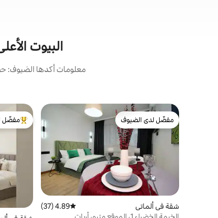
البيوت الأعلى
معلومات أكدها الضيوف: حصل
مفضّل لدى الضيوف
مفضّل ل
مفضّل لدى الضيوف
من أبرز ال
شقة في ألماتي
4.89 (37)
متوسط التقييم 4.89 من 5، 37 مراجعات
الخيمة الخضراء 1، الموقع مترو، أربات