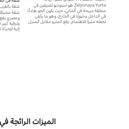
شقة في ألم
Zelyonaya Yurta هو استوديو لضيفين في
شقة بالقرب 
منطقة مريحة في ألماتي، حيث يكون الجو هادئًا
شقة مشرقة 
في الداخل وحيويًا في الخارج، وهو ما يكفي
وعصري يقع ف
لجعله مثيرًا للاهتمام. يقع المترو مقابل المنزل
وترفيه كبير 
مباشرة، مما يعني أنك لست معتمدًا على حركة
إليه للحياة 
المرور أو خدمات سيارات الأجرة. يقع بالقرب من
والمحلات ال
أربات وزيلوني بازار والمتنزهات والشوارع
النقل العام 
المخصصة للمشي. تقع محطة الحافلات المتجهة
الأقد
إلى الجبال أيضًا على مسافة قريبة سيرًا على
جديدة. مناس
الأقدام. يلاحظ الضيوف بشكل خاص في
وال
تقييماتهم الهدوء والسكينة في الشقة، وهو أمر
بياضات أسرّ
نادر في مثل هذا الموقع المركزي.
حمام ونعال
وشاي وقهوة.
الميزات الرائجة في