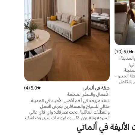
5.0 (70)
متوسط التقييم 5.0 من 5، 70 مراجعات
المدينة!
تي!
مدينة
ق إلى محطة المترو -
بالكامل -
مات
شقة في ألماتي
5.0 (4)
متوسط التقييم 5.0 من 5، 4 مراجعات
ي وتلفزيون ذكي تقع الشقة في
الأعمال والسفر الضخمة
اهي
شقة مريحة في أحد أفضل الأحياء في المدينة.
اكز
مثالي للسياح والمسافرين بغرض العمل
 على
والعطلات العائلية. تحت تصرفك: واي فاي عالي
 في
السرعة وتلفزيون ذكي ومفروشات سرير ومناشف
 واستكشف واشعر
نظيفة وغسالة ملابس وثلاجة وميكروويف وغلاية
الأليفة في ألماتي
ومكواة ومطبخ مجهز بالكامل. يتم توفير الشامبو
والصابون ومعجون الأسنان وفرشاة الأسنان