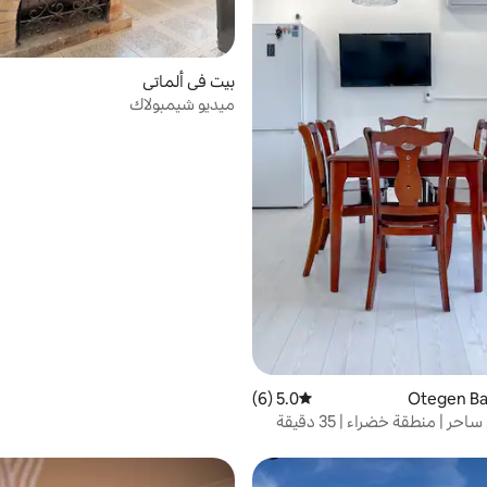
بيت في ألماتي
ميديو شيمبولاك
5.0 (6)
متوسط التقييم 5.0 من 5، 6 مراجعات
تاون هاوس ساحر | منطقة خضراء | 35 دقيقة
دينة