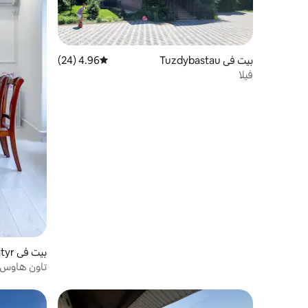
بيت في Tuzdybastau
4.96 (24)
متوسط التقييم 4.96 من 5، 24 مراجعات
فيلا
بيت في Otegen Batyr
من وسط الم