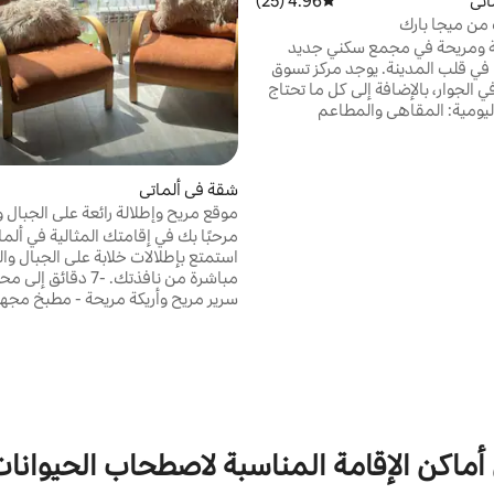
اتي
4.96 (25)
متوسط التقييم 4.96 من 5، 25 مراجعات
من ميجا بارك
ومريحة في مجمع سكني جديد
ي قلب المدينة. يوجد مركز تسوق
في الجوار، بالإضافة إلى كل ما تحتاج
اليومية: المقاهي والمطاعم
تجارية والصيدليات ومحطات وسائل
– وكلها على مسافة قريبة سيرًا على
ام. تم تجديد الشقة حديثًا بأثاث وأجهزة
شقة في ألماتي
بة لكل من الإقامات القصيرة
موقع مريح وإطلالة رائعة على الجبال و
طويلة. لراحتك، يتم توفير كل ما تحتاجه:
ة نظيفة ومناشف ناعمة وبرانس
مرحبًا بك في إقامتك المثالية في ألما
 وفرش أسنان للاستخدام مرة واحدة
استمتع بإطلالات خلابة على الجبال وال
 واي فاي سريع.
مباشرة من نافذتك. -7 دقائ
سرير مريح وأريكة مريحة - مطبخ مجهز 
حمام حديث بمناشف جديدة ومستلز
الحمام - واي فا
منطقة آمنة وحيوية، بالقرب من المق
ومحلات السوبر ماركت والصيدليات ومر
التسوق! تسجيل الوصول الذاتي متاح
استعداد دائمًا لمساعدتك — لا تتردد
مراسلتنا في أي وقت. استرخ
 أماكن الإقامة المناسبة لاصطحاب الحيوانات 
بأنك في بيتك!