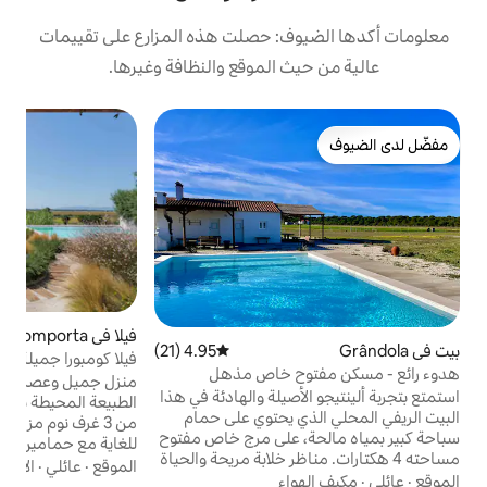
ف: حصلت هذه المزارع على تقييمات
 الموقع والنظافة وغيرها.
فيلا في Comporta
5 (4)
متوسط التقييم 5 من 5، 
4.95 (21)
متوسط التقييم 4.95 من 5، 21 مراجعات
فيلا كومبورا جميلة مع إطلالات على الغروب
ح خاص مذهل
منزل جميل وعصري يتمتع بإطلالات خلابة على
صيلة والهادئة في هذا
الطبيعة المحيطة بمدينة كومبورا. يتكون المنزل
 يحتوي على حمام
من 3 غرف نوم مزدوجة ويضم 6 غرف نوم مريحة
o
ب
 على مرج خاص مفتوح
للغاية مع حمامين كبيرين. يحتوي على مطبخ
م
مناظر خلابة مريحة والحياة
كبير مفتوح وغرفة معيشة وتناول طعام مع الكثير
الموقع
·
عائلي
·
الإطلالة
كومبورتا - ميليدس على
اء
من مناطق الجلوس المريحة. غرفة المعيشة