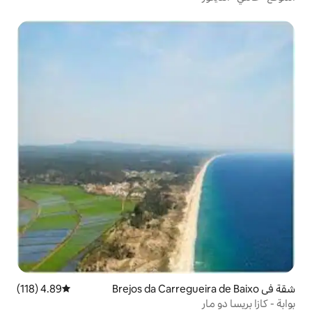
4.89 (118)
متوسط التقييم 4.89 من 5، 118 مراجعات