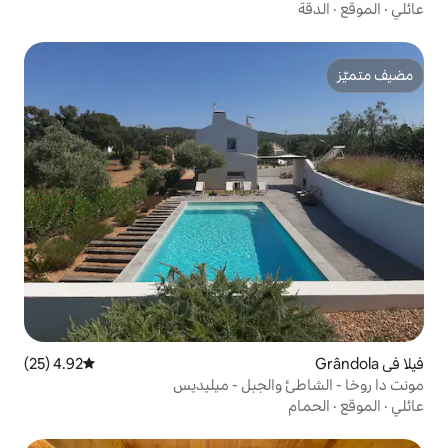
4.92 (25)
متوسط التقييم 4.92 من 5، 25 مراجعات
لجبل - ميليديس