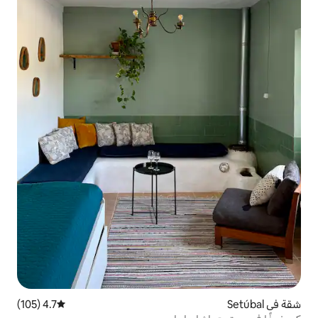
4.7 (105)
متوسط التقييم 4.7 من 5، 105 مراجعات