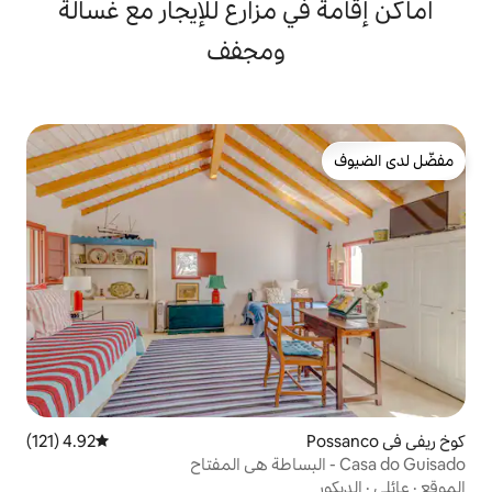
 مزارع للإيجار مع غسالة
ومجفف
4.92 (121)
متوسط التقييم 4.92 من 5، 121 مراجعات