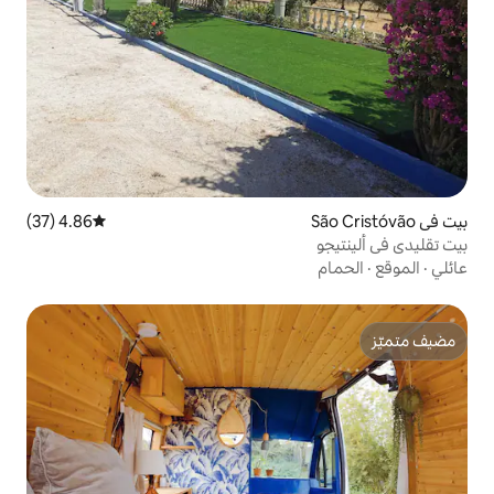
4.86 (37)
متوسط التقييم 4.86 من 5، 37 مراجعات