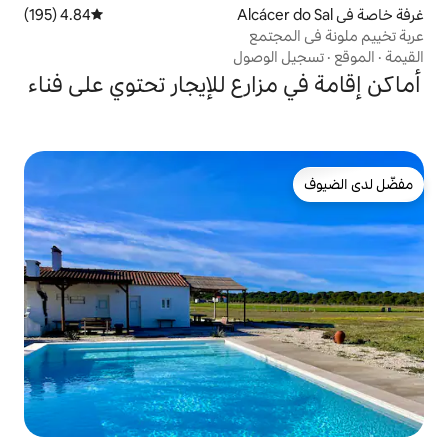
4.84 (195)
متوسط التقييم 4.84 من 5، 195 مراجعات
تمع
لوصول
ارع للإيجار تحتوي على فناء