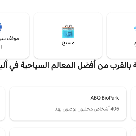
المفضلة، والمعالم السياحية المثيرة، 
تبلغ مساحته 500 قدم مربع على جميع وسائل
المثالي لقضاء عطلة عائلية لا تُنسى. 
تحتاجها مع راحة بيتك الريفي
بمزيج فريد من الدفء الأيرلندي والراح
 نعيش في المنزل المجاور ويسعدنا
في "دبلن الصغيرة" بعيدًا عن البيت!
 أي شيء تحتاجه. لا يوجد فرن/
وانين كوراليس.
موقف سيا
ي
مسبح
ا
ة بالقرب من أفضل المعالم السياحية في ألب
ABQ BioPark
406 أشخاص محليون يوصون بهذا