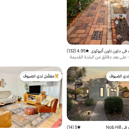
في داون تاون ألبوكوي
4.95 (132)
متوسط التقييم 4.95 من 5، 132 مراجعات
La Casi' - على بعد دقائق من البلدة القديمة
ة!
دى الضيوف
مفضّل لدى الضيوف
بيوت المفضّلة لدى الضيوف
من أبرز البيوت المفضّلة لدى الضيوف
Nob Hi
5 (14)
متوسط التقييم 5 من 5، 14 مراجعات