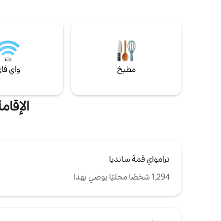
وتلفزيون ذكي 55 بوصة. تناول الطعام في المطبخ
مع أجهزة من الفولاذ المقاوم للصدأ مع أسطح
الراحة التي 
طاولات كوارت بيضاء جميلة. تحتوي الشرفة
الحديث. نحن
الأمامية المغطاة والفناء الخلفي على الكثير من
مساعدتك في
المقاعد للاستمتاع بها أيضًا.
موقد بسبب ق
مطبخ
واي فا
الإقام
ترامواي قمة سانديا
1,294 شخصًا محليًا يوصي بهذا