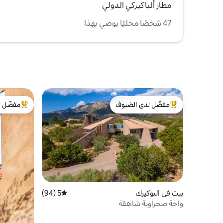
مطار ألباكيركي الدولي
47 شخصًا محليًا يوصي بهذا
مفضّل لدى الضيوف
مفضّل ل
من أبرز البيوت المفضّلة لدى الضيوف
من أبرز ال
بيت في البوكيرك
5 (94)
متوسط التقييم 5 من 5، 94 مراجعات
واحة صحراوية شاهقة