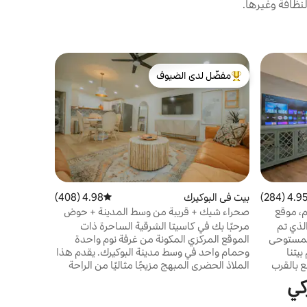
نظافة وغيرها.
كوخ ريفي ف
مفضّل لدى الضيوف
مضيف متم
ديكو شيك كا
من أبرز البيوت المفضّلة لدى الضيوف
مضيف متم
يتميز هذا ا
واحدة بمنتج
وسرير كينج 
الأدنى من ا
المناسبة تصم
خاصة تمامًا
وحدات تكيي
النوم. يوج
4.95 (284
التقييم 4.95 من 5، 284 مراجعات
بيت في البوكيرك
4.98 (408)
متوسط التقييم 4.98 من 5، 408 مراجعات
سيدان، لكنه
م، موقع
صحراء شيك + قريبة من وسط المدينة + حوض
مثل الشاحنا
استحمام ساخن + لا توجد رسوم على الحيوانات
لذي تم
مرحبًا بك في كاسيتا الشرقية الساحرة ذات
الأليفة!
المستوحى
الموقع المركزي المكونة من غرفة نوم واحدة
بيتنا
وحمام واحد في وسط مدينة البوكيرك. يقدم هذا
ع بالقرب
الملاذ الحضري المبهج مزيجًا مثاليًا من الراحة
لمغامرات
والملاءمة، مما يوفر لك إقامة لا تُنسى في أرض
كي
ا على
السحر. يحتوي كاسيتا على حوض استحمام
عام
ساخن خاص مريح، وبالنسبة لأولئك الذين يحبون