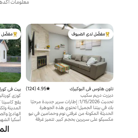
معلومات أكدها 
مفضّل لدى الضيوف
مفضّل ل
من أبرز البيوت المفضّلة لدى الضيوف
من أبرز ال
تاون هاوس في البوكيرك
4.95 (124)
متوسط التقييم 4.95 من 5، 124 مراجعات
بيت في كور
ديزرت دريم سكيب
كوزي كورنال
تحديث 1/15/2026: إطارات سرير جديدة مرحبًا
يقع كاسيتا 
بك في بيتنا الجميل! تحتوي هذه الجوهرة
المدينة ولك
الحديثة المكونة من غرفتي نوم وحمامين في نيو
الهادئ والص
مكسيكو على سريرين بحجم كبير. تتميز غرفة
أسكيا الشهي
النوم الرئيسية بحمام خاص مع باب ريفي.
المشي/ركوب 
الم
مساحة العمل متاحة أيضًا في الغرفة. تحتوي
والحانات وم
منطقة المعيشة على العديد من المناور الكبيرة
وريو غراندي 