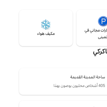
إنه المكان
تناول القهوة الصباحية أو كوب شاي لذيذ، فإن بار
استمتع
القهوة المجاني لدينا مليء بمجموعة مختارة من
ة العصرية
القهوة والشاي، ومجموعة متنوعة من الوجبات
الخفيفة لتنشيط يومك لأي مغامرات!
رات مجاني في
مكيف هواء
لمبنى
اكركي
ساحة المدينة القديمة
405 أشخاص محليون يوصون بهذا