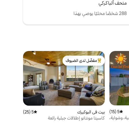
متحف ألباكركي
288 شخصًا محليًا يوصي بهذا
مفضّل لدى الضيوف
من أبرز البيوت المفضّلة لدى الضيوف
5 (15)
متوسط التقييم 5 من 5، 15 مراجعات
بيت في البوكيرك
5 (25)
متوسط التقييم 5 من 5، 25 مراجعات
، وشواية،
كاسيتا مونتانو إطلالات جبلية رائعة
ميال من المدينة