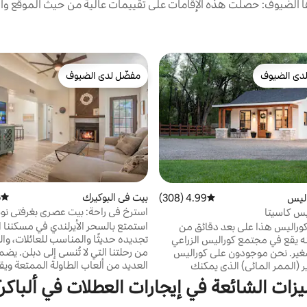
الضيوف: حصلت هذه الإقامات على تقييمات عالية من حيث الموقع وال
دى الضيوف
مفضّل لدى الضيوف
بيوت المفضّلة لدى الضيوف
مفضّل لدى الضيوف
بيت في البوكيرك
)
متوسط 
اليس
4.99 (308)
متوسط التقييم 4.99 من 5، 308 مراجعات
استرخ في راحة: بيت عصري بغرفتي نو
يس كاسيتا
رائع
استمتع بالسحر الأيرلندي في مسكننا ا
كوراليس هذا على بعد دقائق من
تجديده حديثًا والمناسب للعائلات، و
نه يقع في مجتمع كوراليس الزراعي
من رحلتنا التي لا تُنسى إلى دبلن. يضم 
غير. نحن موجودون على كوراليس
العديد من ألعاب الطاولة الممتعة ويق
ر (الممر المائي) الذي يمكنك
من حديقة نابضة بالحياة، وهو بوابة ل
الدراجة إلى سوق المزارعين
يزات الشائعة في إيجارات العطلات في ألباكر
المحلية. على بعد مسافة قصيرة سيرً
صانع النبيذ ومصانع الجعة والمتاجر
الأقدام من مراكز التسوق، وأماكن الط
بوسكي والنهر. يحتوي كاسيتا الذي