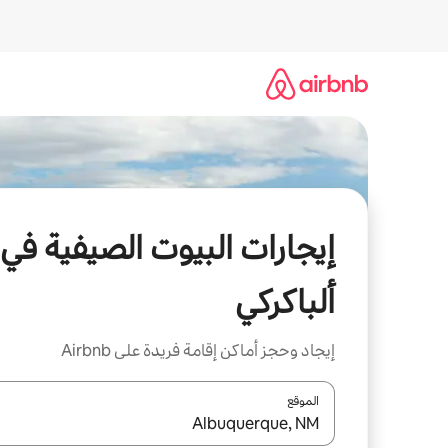
خطى
لى
لمحتوى
إيجارات البيوت الصيفية في
ألباكركي
إيجاد وحجز أماكن إقامة فريدة على Airbnb
الموقع
عند توفر النتائج، انتقل باستخدام السهمين لأعلى ولأسف