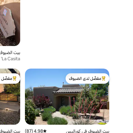
بيت الضيوف 
ركي
ta
ووسط المدين
مفضّل لدى الضيوف
مفضّل ل
من أبرز البيوت المفضّلة لدى الضيوف
من أبرز ال
بيت الضيوف في كوراليس
4.98 (87)
متوسط التقييم 4.98 من 5، 87 مراجعات
بيت الضيوف في ll