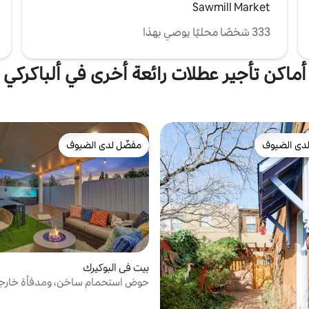
Sawmill Market
333 شخصًا محليًا يوصي بهذا
أماكن تأجير عطلات رائعة أخرى في ألباكركي
دى الضيوف
مفضّل لدى الضيوف
بيوت المفضّلة لدى الضيوف
مفضّل لدى الضيوف
بيت في البوكيرك
حوض استحمام ساخن، ومدفأة خارجية
وABQ Oasis، وعلى بعد 3 أ
القديمة