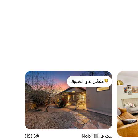
مفضّل لدى الضيوف
من أبرز البيوت المفضّلة لدى الضيوف
بيت في Nob Hill
5 (19)
متوسط التقييم 5 من 5، 19 مراجعات