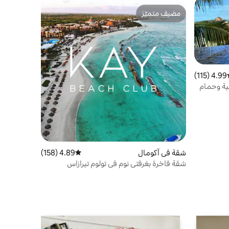
مضيف متميّز
مضيف متميّز
4.99 (115)
ط التقييم 4.99 من 5، 115 مراجعات
مية وحمام
شقة في آكومال
4.89 (158)
متوسط التقييم 4.89 من 5، 158 مراجعات
شقة فاخرة بغرفتي نوم في تولوم تيرازاس