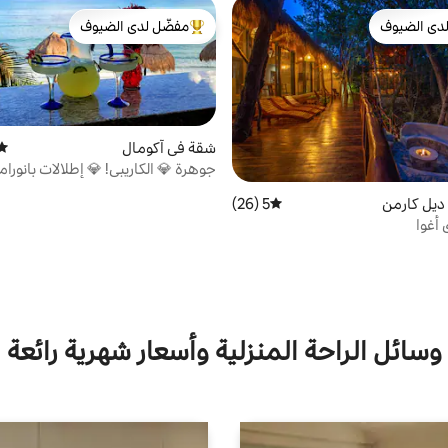
دى الضيوف
مفضّل لدى الضيوف
بيوت المفضّلة لدى الضيوف
من أبرز البيوت المفضّلة لدى الضيوف
شقة في آكومال
متوس
جوهرة 💎 الكاريبي! 💎 إطلالات بانورا
سباحة!
 ديل كارمن
5 (26)
متوسط التقييم 5 من 5، 26 مراجعات
 أغوا
وسائل الراحة المنزلية وأسعار شهرية رائعة