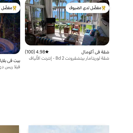
مفضّل لدى الضيوف
مفضّل ل
من أبرز البيوت المفضّلة لدى الضيوف
من أبرز ال
شقة في آكومال
4.98 (100)
متوسط التقييم 4.98 من 5، 100 مراجعات
شقة لوريتامار بيتشفرونت 2 Bd - إنترنت الألياف
بيت في بلايا
فيلا ريس دي