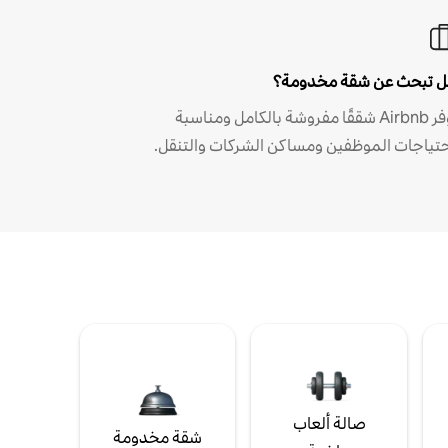
 تبحث عن شقة مخدومة؟
توفر Airbnb شققًا مفروشة بالكامل ومناسبة
حتياجات الموظفين ومساكن الشركات والتنقل.
صالة ألعاب
شقة مخدومة