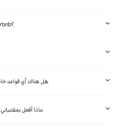
كيف أصبح مضيفًا ناجحًا على Airbnb؟
هل هناك أي قواعد خاصة
ماذا أفعل بمقتنيات