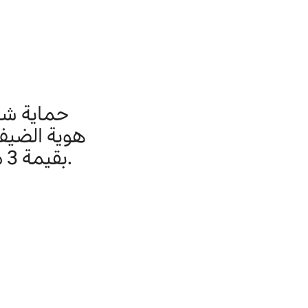
حماية شا
هوية الضيف،
بقيمة 3 ملايين دولار أمريكي*، وخط السلامة 24/24، والمزيد.