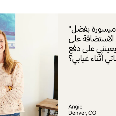
"أصبحت معيشتي ميسورة بفضل
الاستضافة على Airbnb. في جميع الأحوال
 يعينني على دفع
Angie
Denver, CO