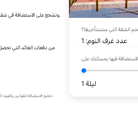
وتشجع على الاستضافة في شقتك.
جم الشقة التي ستستأجرها؟
عدد غرف النوم: 1
1 ليلة
تخضع الاستضافة للقوانين والقيود المعمول بها التي قد تتغير بمرور الوقت. توافر الوحدة غير مضمون وقابل للتغيير.