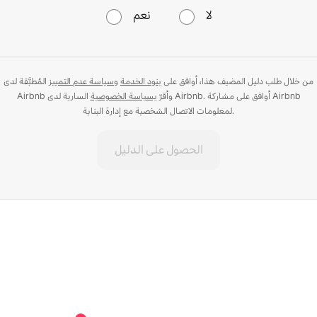
لا
نعم
من خلال طلب دليل المضيف هذا، أوافق على
بنود الخدمة
و
سياسة عدم التمييز
المُطبَّقة لدى
Airbnb وأقرّ
بسياسة الخصوصية
السارية لدى Airbnb. أوافق على مشاركة Airbnb
لمعلومات الاتصال الشخصية مع إدارة البناية.
الحصول على الدليل