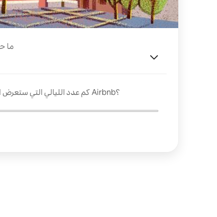
ما ح
كم عدد الليالي التي ستعرض الاستضافة فيها بمسكنك على Airbnb؟