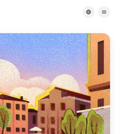
خطى
لى
لمحتوى