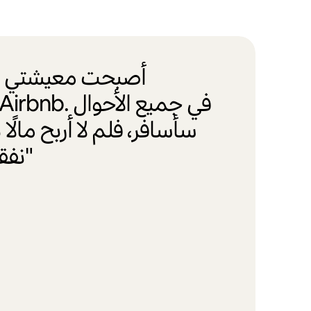
سأسافر، فلم لا أربح مالًا
نفقاتي أثناء غيابي؟"