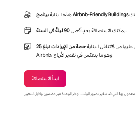
برنامج Airbnb-Friendly Buildings
هذه البناية
.
يمكنك الاستضافة بحدٍ أقصى
90 ليلةً في السنة
من دفعات العائد التي تحصل عليها من
حصة من الإيرادات تبلغ 25‎%‎
تتلقى البناية
Airbnb، وهو ما ينعكس في تقدير الأرباح.
ابدأ الاستضافة
يمكنك تحقيق أرباح تصل إلى $575 في الشهر