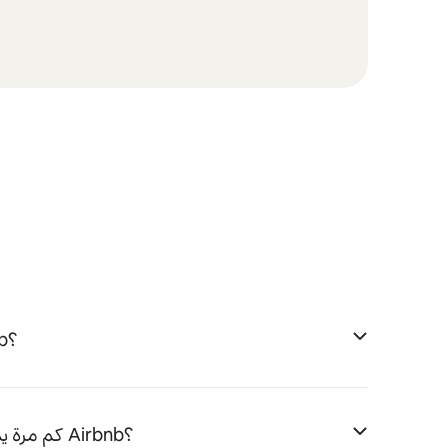
كيف أبدأ الاستضافة على Airbnb؟
كم مرة يمكنني الاستضافة في شقتي على Airbnb؟