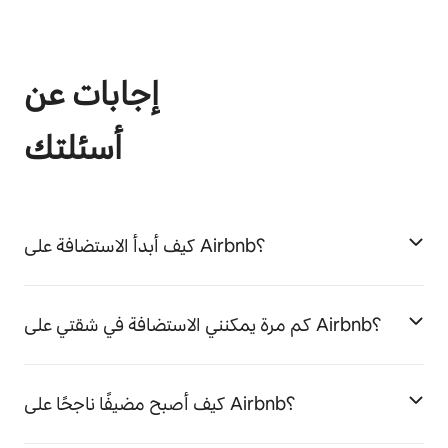
إجابات عن
أسئلتك
كيف أبدأ الاستضافة على Airbnb؟
كم مرة يمكنني الاستضافة في شقتي على Airbnb؟
كيف أصبح مضيفًا ناجحًا على Airbnb؟