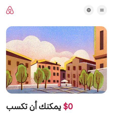
خطى
لى
لمحتوى
0
$
يمكنك أن تكسب