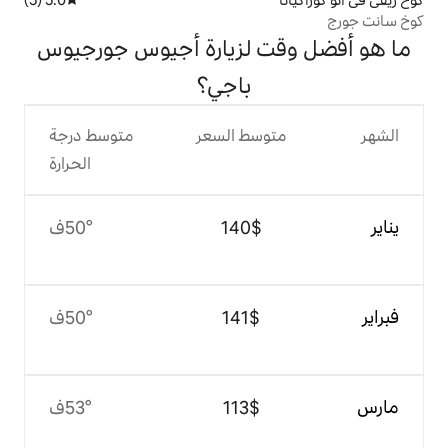
 لزيارة أجيوس جورجيوس
باجي؟
وسط السعر
متوسط درجة
الحرارة
$‏140
50°ف
$‏141
50°ف
$‏113
53°ف