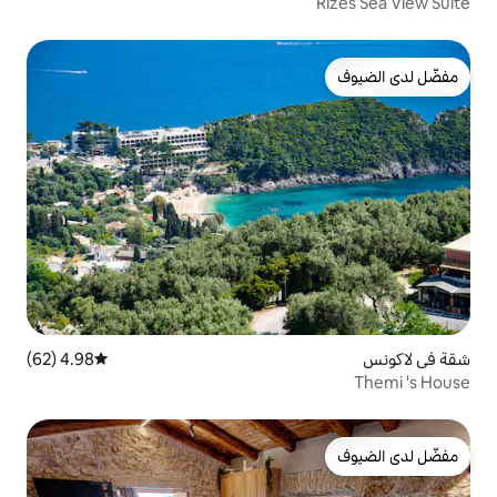
4.98 (62)
متوسط التقييم 4.98 من 5، 62 مراجعات