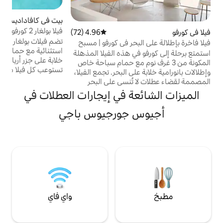
د
و
بيت في كافاداديس
5.0 (17)
متوسط التقييم 5.0 من 5، 17 مرا
ا
فيلا بولغار 2 كورفو
4.96 (72)
متوسط التقييم 4.96 من 5، 72 مراجعات
ك
تضم فيلات بولغار التوأم أماكن إقامة فاخرة
بحر في كورفو | مسبح
م
استثنائية مع حمامات سباحة خاصة وإطلالات
 هذه الفيلا المذهلة
خلابة على جزر أرياس وديابونشيا. يمكن أن
ف نوم مع حمام سباحة خاص
تستوعب كل فيلا ما يصل إلى 4 ضيوف في
ى البحر. تجمع الفيلا،
مساحة معيشة تبلغ 95 مترًا مربعًا. تقع فيلات
ُنسى على البحر
بولغار في شمال غرب كورفو في قرية كافاداديس.
وصية والراحة
ة في إيجارات العطلات في
الموقع مناسب للأزواج والعائلات الذين يرغبون
اخل والخارج بسهولة.
في قضاء عطلات مريحة وهادئة مع سهولة
حة الخاص بك،
 جورجيوس باجي
الوصول إلى الشواطئ الرملية المنظمة والأماكن
مذهل فوق البحر
ذات الإطلالات الفريدة على المحيط وغروب
رفو الجميلة وقراها
الشمس.
ة من ملاذك الفاخر
واي فاي