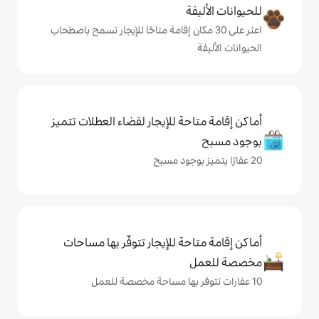
ة
ى 30 مكان إقامة متاحًا للإيجار تسمح باصطحاب
حة للإيجار لقضاء العطلات تتميز
حة للإيجار تتوفّر بها مساحات