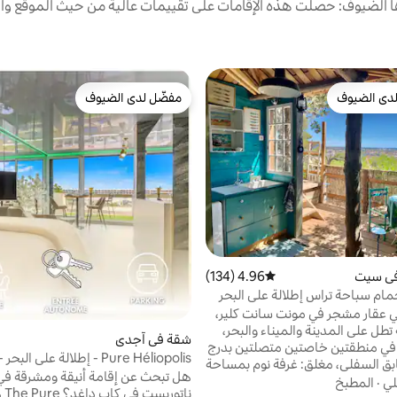
الضيوف: حصلت هذه الإقامات على تقييمات عالية من حيث الموقع وال
دى الضيوف
مفضّل لدى الضيوف
بيوت المفضّلة لدى الضيوف
مفضّل لدى الضيوف
في سيت
4.96 (134)
متوسط التقييم 4.96 من 5، 134 مراجعات
ام سباحة تراس إطلالة على البحر
ي عقار مشجر في مونت سانت كلير،
طل على المدينة والميناء والبحر،
شقة في آجدي
في منطقتين خاصتين متصلتين بدرج
Pure Héliopolis - إطلالة على البحر - قرية العراة
بق السفلي، مغلق: غرفة نوم بمساحة
هل تبحث عن إقامة أنيقة ومشرقة في
12 مترًا مربعًا بسرير 160 سم ومرحاض الطابق
لي
·
المطبخ
ناتو