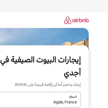
خطى
لى
لمحتوى
إيجارات البيوت الصيفية في
آجدي
إيجاد وحجز أماكن إقامة فريدة على Airbnb
الموقع
عند توفر النتائج، انتقل باستخدام السهمين لأعلى ولأسف