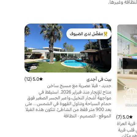
نظافة وغيرها.
فيلا في آج
مفضّل لدى الضيوف
مفضّل 
من أبرز البيوت المفضّلة لدى الضيوف
من أبرز ا
سباحة سا
ثلاجتان كبير
عائلي
·
المو
شمسية، صال
سباحة خاص 
بيت في آجدي
5.0 (12)
متوسط التقييم 5.0 من 5، 12 مراجعات
جديد - فيلا عصرية مع مسبح ساخن
متاح للإيجار منذ فبراير 2026. استيقظ في
مواجهة أشجار النخيل، واعبر الجسر الصغير فوق
تسجيل الو
حمام السباحة وتناول القهوة في الشمس... على
بعد 900 متر فقط من الشاطئ. تتكون هذه الفيلا
العصرية التي تبلغ مساحتها 250 مترًا مربعًا والتي
الموقع
·
التصميم
·
النظافة
5.0 (7)
متوسط التقييم 5.0 من 5، 7 مراجعات
لا يوجد جيران لها من مساحات معيشة كبيرة،
والعديد من المناطق الخارجية، وبانجالو مستقل
 قلب قرية
ووسائل راحة للاستمتاع بها طوال اليوم دون
ريست في كاب داغد؟ The Pure هو مكان