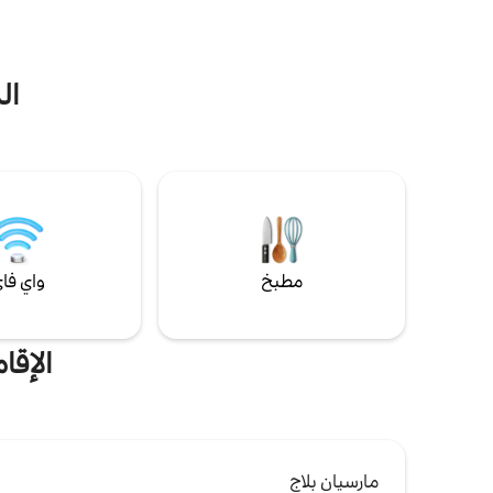
قطعة أرض مساحتها 1000 متر مربع مع حمام
سباحة خاص مدفأ ومنتجع صحي مواجه
للجنوب. - خيار التنظيف: 370 € - تسجيل
غسالة ونشاف
الوصول: 4 مساءً كحد أقصى في موسم انخفاض
ال
الطلب / 5 مساءً و7 مساءً كحد أقصى في شهري
يوليو وأغسطس - تسجيل المغادرة قبل منتصف
بجوار غرفة ا
النهار
مطبخ
واي فا
الإقا
مارسيان بلاج