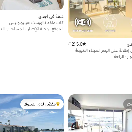
شقة في آجدي
كاب داغد ناتورست هيليوبوليس
الموقع
·
وجبة الإفطار
·
المساحات الدا
دي
5.0 (12)
متوسط التقييم 5.0 من 5، 12 مراجعات
طلالة على البحر الميناء الطبيعة
وار
·
الراحة
ّز
مفضّل لدى الضيوف
ّز
من أبرز البيوت المفضّلة لدى الضيوف