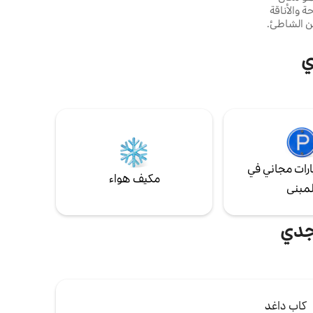
الحاجة إلى الخروج. ملعب بيتانك وشواء. مثالية
 والأناقة
للعائلات أو الإقامات مع الأصدقاء أو العمل عن
من الشاطئ.
بعد في الشمس.
🌊 تقع هذه الشقة التي تبلغ مساحتها 25 مترًا
لرابع مع
ي
مصعد، وتتميز بشرفة خاصة تبلغ مساحتها 8
زة. من
: المرآة
أثاث
تطل على
رات مجاني في
مكيف هواء
لمبنى
آجدي
كاب داغد