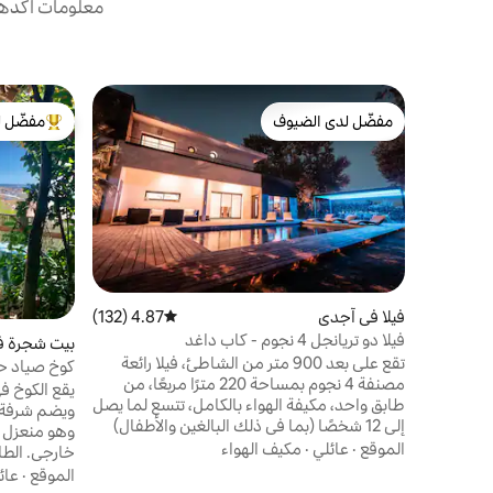
معلومات أكدها 
مفضّل لدى الضيوف
مفضّل ل
مفضّل لدى الضيوف
من أبرز ال
فيلا في آجدي
4.87 (132)
متوسط التقييم 4.87 من 5، 132 مراجعات
فيلا دو تريانجل 4 نجوم - كاب داغد
بيت شجرة 
تقع على بعد 900 متر من الشاطئ، فيلا رائعة
كوخ صياد حم
مصنفة 4 نجوم بمساحة 220 مترًا مربعًا، من
المدينة
يقع الكوخ ف
طابق واحد، مكيفة الهواء بالكامل، تتسع لما يصل
ويضم شرفة ت
إلى 12 شخصًا (بما في ذلك البالغين والأطفال)
وهو منعزل 
تتكون من 6 غرف نوم بما في ذلك جناح رئيسي /
الموقع
·
عائلي
·
مكيف الهواء
خارجي. الطا
حمام واحد / 3 غرف نوم إضافية / مطبخ مجهز
الموقع
·
عائ
تجهيزًا كاملاً مع جزيرة مركزية. تطل جميعها على