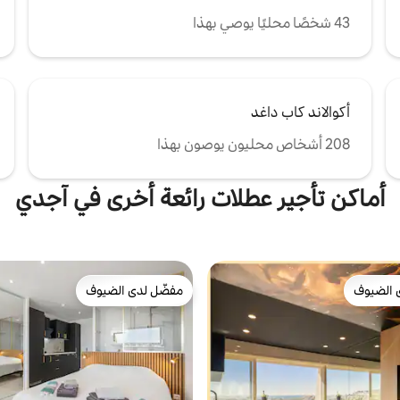
43 شخصًا محليًا يوصي بهذا
أكوالاند كاب داغد
208 أشخاص محليون يوصون بهذا
أماكن تأجير عطلات رائعة أخرى في آجدي
 الضيوف
مفضّل لدى الضيوف
 الضيوف
مفضّل لدى الضيوف