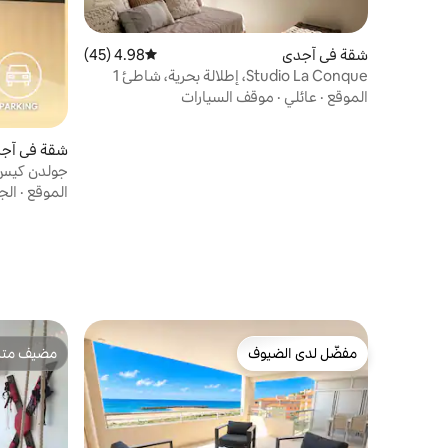
شقة في آجدي
4.98 (45)
متوسط التقييم 4.98 من 5، 45 مراجعات
Studio La Conque، إطلالة بحرية، شاطئ 1
دقيقة، منطقة هادئة
الموقع
·
عائلي
·
موقف السيارات
شقة في آج
جولدن كيس إ
قرية ناتو
الموقع
·
الج
مفضّل لدى الضيوف
مضيف متمي
مفضّل لدى الضيوف
مضيف متمي