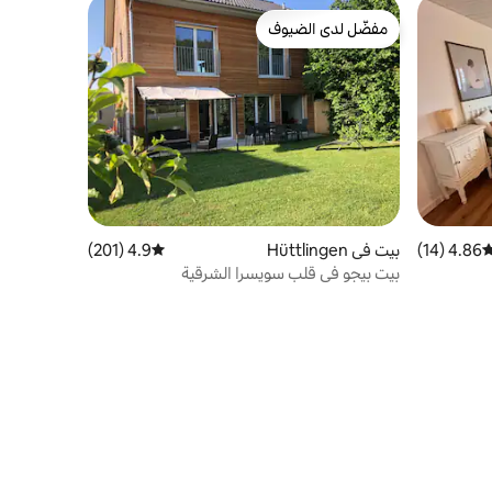
مفضّل لدى الضيوف
مفضّل لدى الضيوف
4.86 (14)
وسط التقييم 4.86 من 5، 14 مراجعات
بيت في Hüttlingen
4.9 (201)
متوسط التقييم 4.9 من 5، 201 مراجعات
بيت بيجو في قلب سويسرا الشرقية