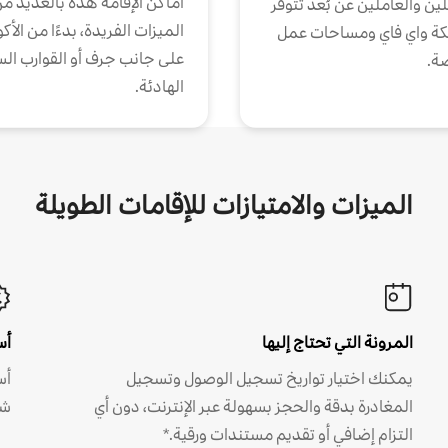
أماكن الإقامة هذه بالعديد م
ين والعاملين عن بُعد تتوفر
الميزات الفريدة، بدءًا من الأك
كة واي فاي ومساحات عمل
على جانب جرف أو القوارب الس
ة.
الهادئة.
الميزات والامتيازات للإقامات الطويلة
المرونة التي تحتاج إليها
أس
يمكنك اختيار تواريخ تسجيل الوصول وتسجيل
أس
المغادرة بدقة والحجز بسهولة عبر الإنترنت، دون أي
شه
التزام إضافي أو تقديم مستندات ورقية.*