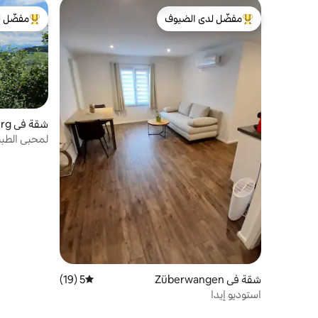
مفضّل لدى الضيوف
مفضّل ل
من أبرز البيوت المفضّلة لدى الضيوف
من أبرز ال
شقة في Kirchberg
لمحبي الطبي
شقة في Züberwangen
5 (19)
متوسط التقييم 5 من 5، 19 مراجعات
استوديو إيدا