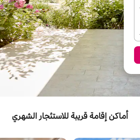
أماكن إقامة قريبة للاستئجار الشهري