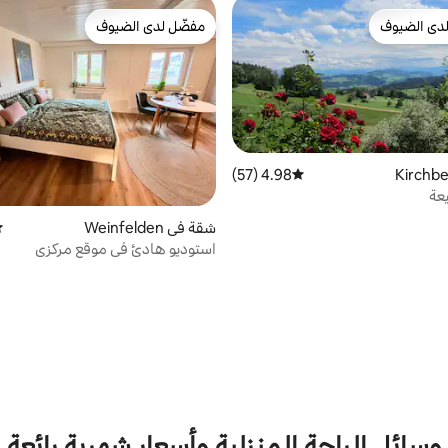
دى الضيوف
مفضّل لدى الضيوف
بيوت المفضّلة لدى الضيوف
مفضّل لدى الضيوف
4.98 (57)
متوسط التقييم 4.98 من 5، 57 مراجعات
عة
شقة في Weinfelden
مت
استوديو هادئ في موقع مركزي
وسائل الراحة المنزلية وأسعار شهرية رائعة