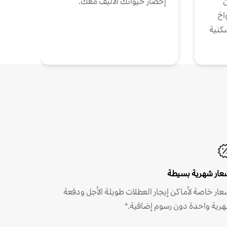
ن
إحضار حيوانك الأليف معك.
واخ
كنية
عار شهرية بسيطة
عار خاصة لأماكن إيجار العطلات طويلة الأجل ودفعة
رية واحدة دون رسوم إضافية.*