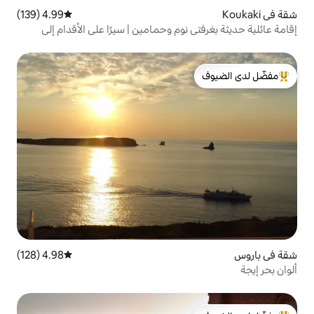
4.99 (139)
متوسط التقييم 4.99 من 5، 139 مراجعات
نوم وحمامين | سيرًا على الأقدام إلى
لدى الضيوف
4.98 (128)
متوسط التقييم 4.98 من 5، 128 مراجعات