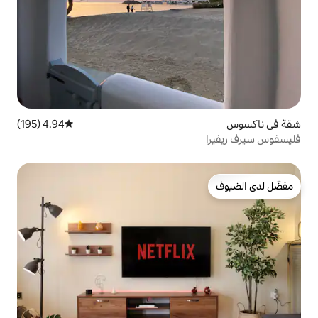
4.94 (195)
متوسط التقييم 4.94 من 5، 195 مراجعات