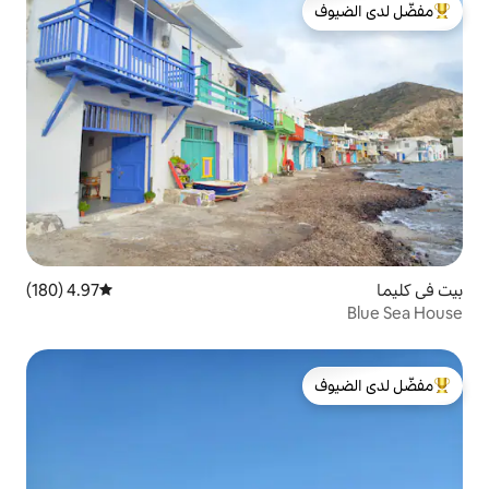
لدى الضيوف
4.97 (180)
متوسط التقييم 4.97 من 5، 180 مراجعات
لدى الضيوف