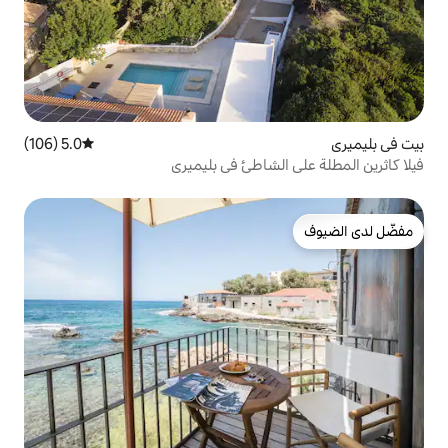
5.0 (106)
متوسط التقييم 5.0 من 5، 106 مراجعات
شاطئ في بليميري