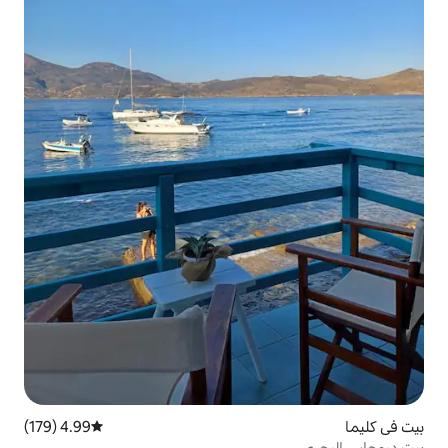
4.99 (179)
متوسط التقييم 4.99 من 5، 179 مراجعات