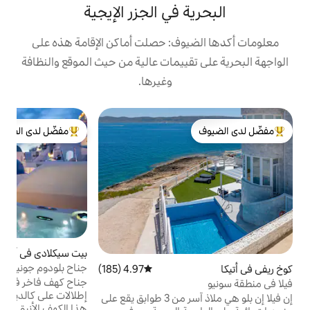
 في الجزر الإيجية
وف: حصلت أماكن الإقامة هذه على
ييمات عالية من حيث الموقع والنظافة
وغيرها.
ب
مفضّل لدى الضيوف
ب
لدى الضيوف
من أبرز البيوت المفضّلة لدى الضيوف
أ
و
و
س
ا
ط
بيت سيكلادي في أويا
4.96 (101)
متوسط التقييم 4.96 من 5، 101 مراجعات
ب
جناح بلودوم جونيور في أوتيوم فيلاز سانتوريني
4.97 (185)
متوسط التقييم 4.97 من 5، 185 مراجعات
خ
جناح كهف فاخر في أويا | جاكوزي خاص |
إطلالات على كالديرا والبحر جرب جوهر أويا في
ا
إن فيلا إن بلو هي ملاذ آسر من 3 طوابق يقع على
هذا الكهف الأنيق. يمزج هذا الجناح بشكل مثالي