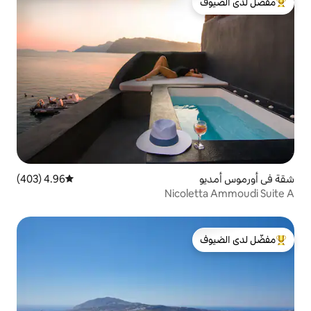
لدى الضيوف
4.96 (403)
متوسط التقييم 4.96 من 5، 403 مراجعات
Nico
لدى الضيوف