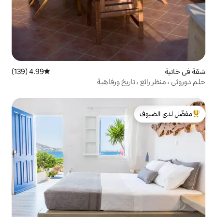
4.99 (139)
متوسط التقييم 4.99 من 5، 139 مراجعات
اريخ ورفاهية
لدى الضيوف