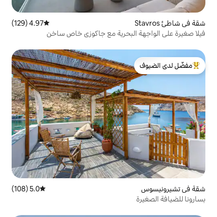
4.97 (129)
متوسط التقييم 4.97 من 5، 129 مراجعات
البحرية مع جاكوزي خاص ساخن
لدى الضيوف
5.0 (108)
متوسط التقييم 5.0 من 5، 108 مراجعات