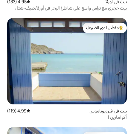
4.95 (133)
متوسط التقييم 4.95 من 5، 133 مراجعات
على شاطئ البحر في أورلا/صيف-شتاء
لدى الضيوف
4.99 (119)
متوسط التقييم 4.99 من 5، 119 مراجعات