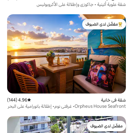
 وإطلالة على الأكروبوليس
لدى الضيوف
4.96 (144)
متوسط التقييم 4.96 من 5، 144 مراجعات
ى البحر