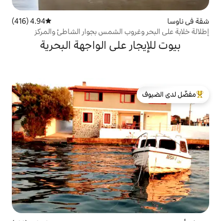
4.94 (416)
متوسط التقييم 4.94 من 5، 416 مراجعات
غروب الشمس بجوار الشاطئ والمركز
ر على الواجهة البحرية
لدى الضيوف