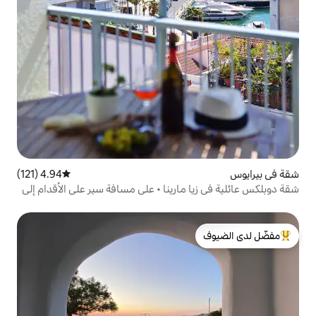
4.94 (121)
متوسط التقييم 4.94 من 5، 121 مراجعات
مارينا • على مسافة سير على الأقدام إلى
لدى الضيوف