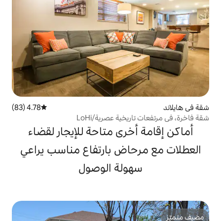
4.78 (83)
متوسط التقييم 4.78 من 5، 83 مراجعات
خية عصرية/LoHi
خرى متاحة للإيجار لقضاء
اض بارتفاع مناسب يراعي
ولة الوصول