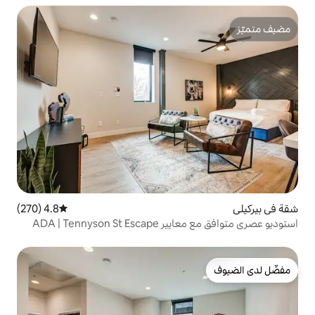
4.8 (270)
متوسط التقييم 4.8 من 5، 270 مراجعات
ADA | Tennys