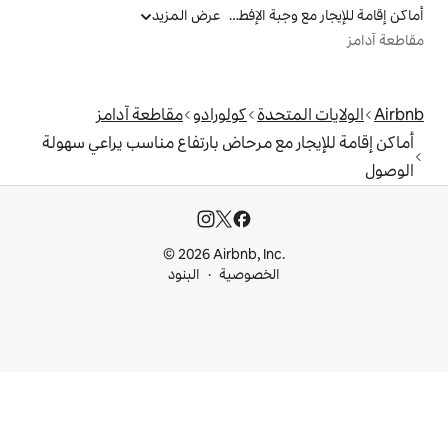
أماكن إقامة للإيجار مع وجبة الإفطار
عرض المزيد
دة
كولورادو
مقاطعة آدامز
ع مرحاض بارتفاع مناسب يراعي سهولة
© 2026 Airbnb, I
خصوصية
البنود