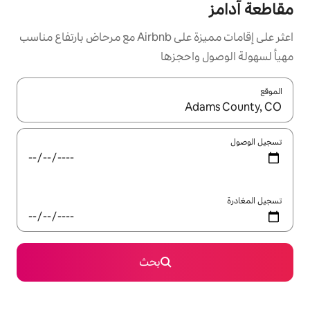
اعثر على إقامات مميزة على Airbnb مع مرحاض بارتفاع مناسب
حجزها
ل باستخدام السهمين لأعلى ولأسفل أو استكشف عن طريق اللمس أو السحب.
بحث