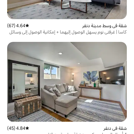
4.64 (67)
متوسط التقييم 4.64 من 5، 67 مراجعات
وصول إليهما + إمكانية الوصول إلى وسائل
4.84 (45)
متوسط التقييم 4.84 من 5، 45 مراجعات