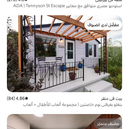
ADA | Tennys
4.86 (84)
متوسط التقييم 4.86 من 5، 84 مراجعات
| مجموعة ألعاب للأطفال + ألعاب