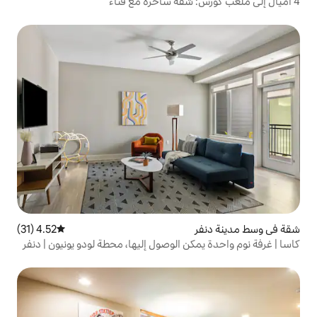
4.52 (31)
متوسط التقييم 4.52 من 5، 31 مراجعات
ن الوصول إليها، محطة لودو يونيون | دنفر