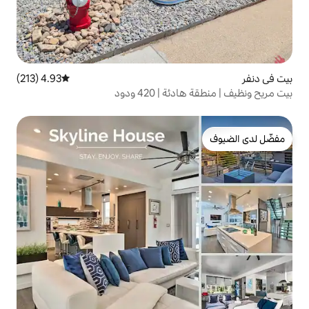
4.93 (213)
متوسط التقييم 4.93 من 5، 213 مراجعات
 420 ودود