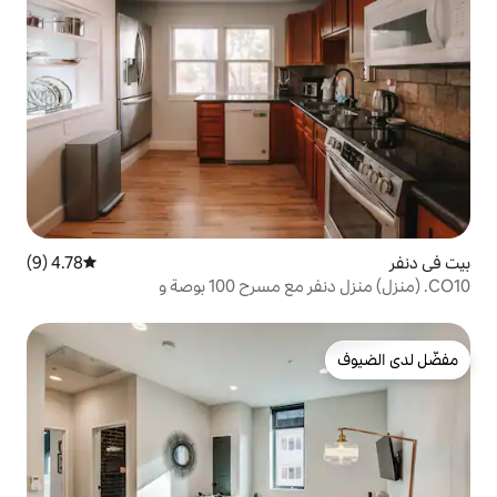
4.78 (9)
متوسط التقييم 4.78 من 5، 9 مراجعات