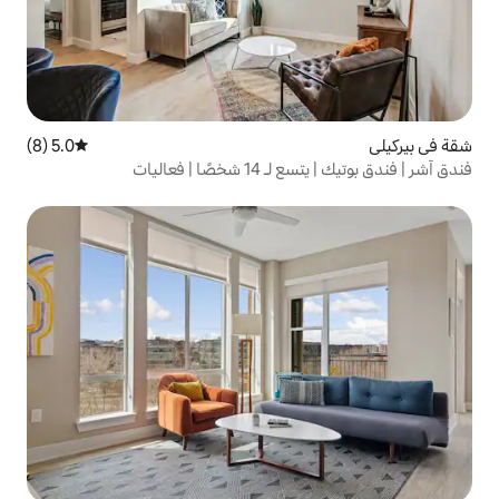
5.0 (8)
متوسط التقييم 5.0 من 5، 8 مراجعات
 | فعاليات