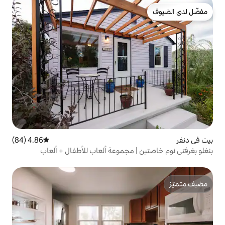
4.86 (84)
متوسط التقييم 4.86 من 5، 84 مراجعات
| مجموعة ألعاب للأطفال + ألعاب