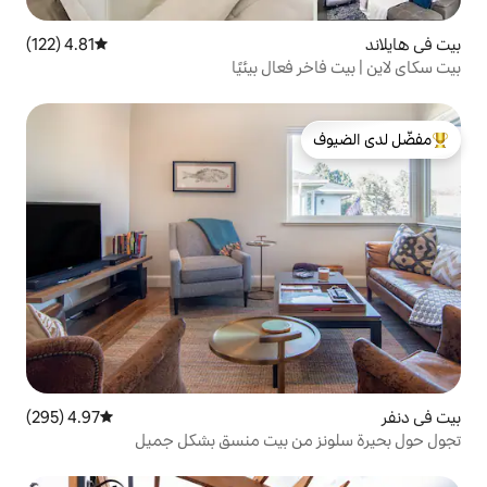
4.81 (122)
متوسط التقييم 4.81 من 5، 122 مراجعات
عال بيئيًا
لدى الضيوف
4.97 (295)
متوسط التقييم 4.97 من 5، 295 مراجعات
ن بيت منسق بشكل جميل