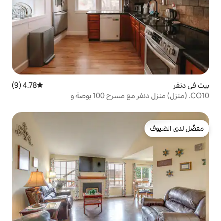
4.78 (9)
متوسط التقييم 4.78 من 5، 9 مراجعات