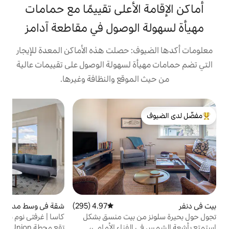
الأعلى تقييمًا مع حمامات
الوصول في مقاطعة آدامز
: حصلت هذه الأماكن المعدة للإيجار
ة لسهولة الوصول على تقييمات عالية
موقع والنظافة وغيرها.
لدى الضيوف
4.97 (295)
متوسط التقييم 4.97 من 5، 295 مراجعات
شقة في وسط مدينة دنفر
4.64 (67)
متوسط التقييم 4.64 من 5، 67 مراجعات
ش
ن بيت منسق بشكل
كاسا | غرفتي نوم يسهل الوصول إليهما + إمكانية
ك
الوصول إلى وسائل الراحة | دنفر
م
لفناء الأمامي،
تقع محطة Kasa Union في حي LoDo الأنيق،