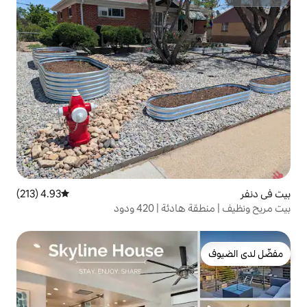
4.93 (213)
متوسط التقييم 4.93 من 5، 213 مراجعات
 420 ودود