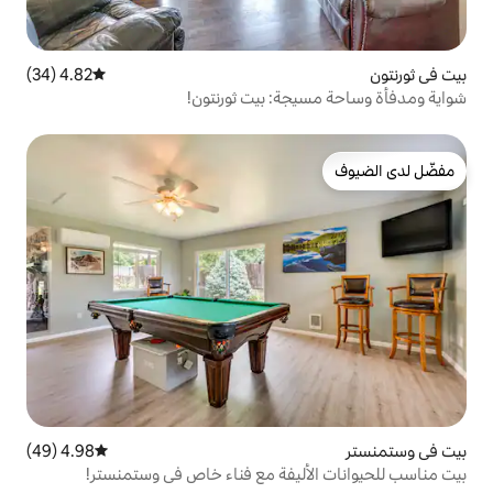
4.82 (34)
متوسط التقييم 4.82 من 5، 34 مراجعات
ة: بيت ثورنتون!
4.98 (49)
متوسط التقييم 4.98 من 5، 49 مراجعات
ليفة مع فناء خاص في وستمنستر!