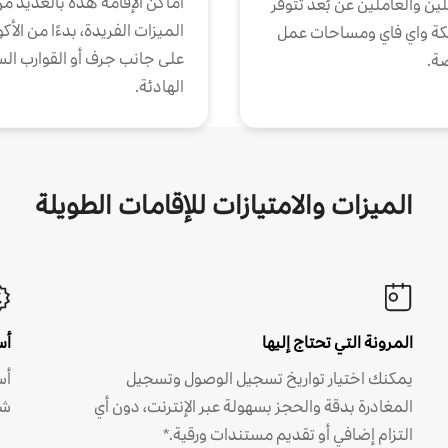
أماكن الإقامة هذه بالعديد م
ين والعاملين عن بُعد تتوفر
الميزات الفريدة، بدءًا من الأك
كة واي فاي ومساحات عمل
على جانب جرف أو القوارب الس
ة.
الهادئة.
الميزات والامتيازات للإقامات الطويلة
المرونة التي تحتاج إليها
أس
يمكنك اختيار تواريخ تسجيل الوصول وتسجيل
أس
المغادرة بدقة والحجز بسهولة عبر الإنترنت، دون أي
شه
التزام إضافي أو تقديم مستندات ورقية.*