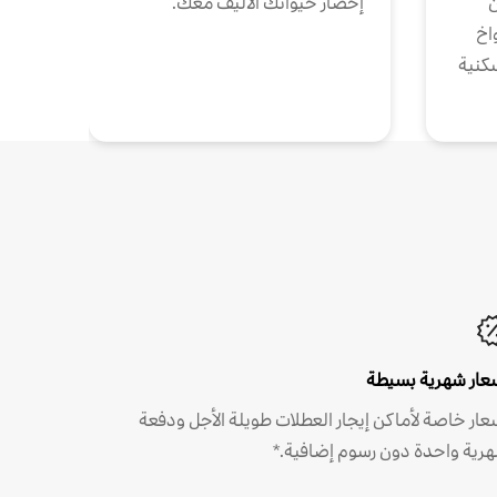
ن
إحضار حيوانك الأليف معك.
واخ
كنية
عار شهرية بسيطة
عار خاصة لأماكن إيجار العطلات طويلة الأجل ودفعة
رية واحدة دون رسوم إضافية.*