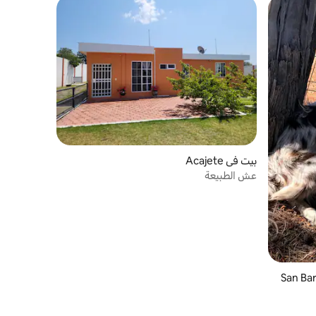
بيت في Acajete
عش الطبيعة