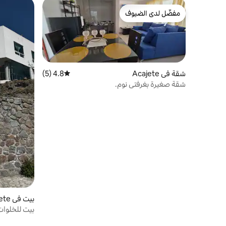
مفضّل لدى الضيوف
مفضّل لدى الضيوف
شقة في Acajete
4.8 (5)
متوسط التقييم 4.8 من 5، 5 مراجعات
شقة صغيرة بغرفتي نوم.
بيت في Acajete
بيت للخلوات