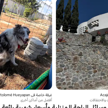
غرفة خاصة في San Bartolomé Hueyapan
 والاحتفالات
أفضل من أماكن أخرى
وسائل الراحة المنزلية وأسعار شهرية رائعة