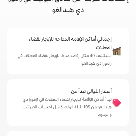
ي هيدالغو
إقامة المتاحة للإيجار لقضاء
 40 مكان إقامة متاحًا للإيجار لقضاء العطلات في
دأ من
 للإيجار لقضاء العطلات في زامورا دي
يدالغو من $‏10 لليلة الواحدة قبل احتساب الضرائب