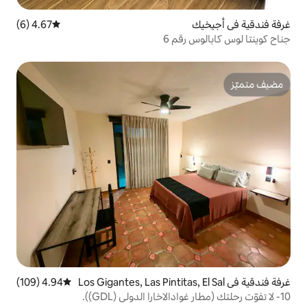
4.67 (6)
متوسط التقييم 4.67 من 5، 6 مراجعات
قم 6
ي Los Gigantes, Las Pintitas, El Sal
4.94 (109)
متوسط التقييم 4.94 من 5، 109 مراجعات