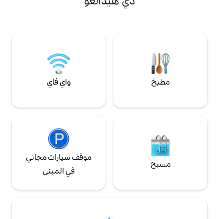
ي هيدالغو
cuantos pasos puedes encontrar el
Jardín de San Marcos, el corazón de la
Feria Nacional de San Marcos,
restaurantes, bares, museos, jardines,
supermercados y más… Te esperamos
en nuestra estancia para que puedas
vivir una experiencia inolvidable.
واي فاي
موقف سيارات مجاني
في المبنى