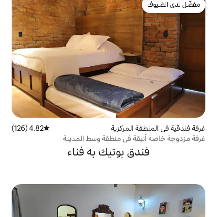
مركزية
4.82 (126)
متوسط التقييم 4.82 من 5، 126 مراجعات
في منطقة وسط المدينة
 بوتيك به فناء