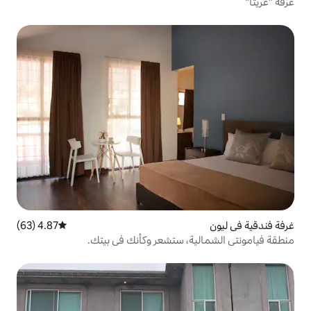
4.87 (63)
متوسط التقييم 4.87 من 5، 63 مراجعات
، ستشعر وكأنك في بيتك.