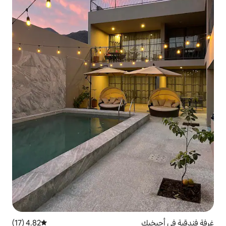
4.82 (17)
متوسط التقييم 4.82 من 5، 17 مراجعات