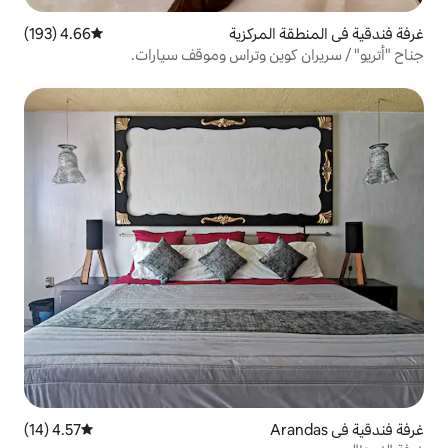
مركزية
4.66 (193)
متوسط التقييم 4.66 من 5، 193 مراجعات
ين وتراس وموقف سيارات.
4.57 (14)
متوسط التقييم 4.57 من 5، 14 مراجعات