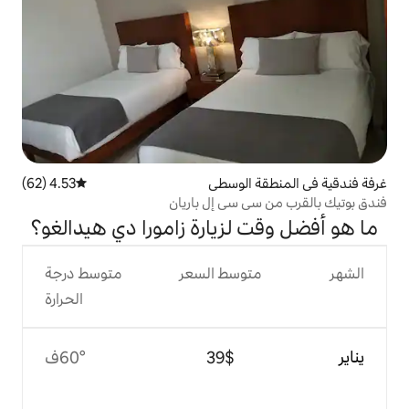
الوسطى
4.53 (62)
متوسط التقييم 4.53 من 5، 62 مراجعات
 سي إل باريان
لزيارة زامورا دي هيدالغو؟
وسط السعر
متوسط درجة
الحرارة
$‏39
60°ف