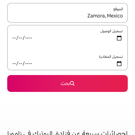
ل باستخدام السهمين لأعلى ولأسفل أو استكشف عن طريق اللمس أو السحب.
بحث
ن فنادق البوتيك في زامورا