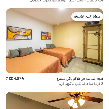
 سنترو
4.87 (113)
متوسط التقييم 4.87 من 5، 113 مراجعات