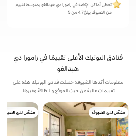
مة في زامورا دي هيدالغو بمتوسط تقييم
أعلى تقييمًا في زامورا دي
هيدالغو
وف: حصلت فنادق البوتيك هذه على
 حيث الموقع والنظافة وغيرها.
غر
مفضّل لدى الضيوف
29- لا تف
مفضّل لدى الضيوف
e
d