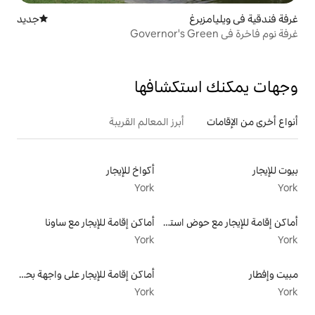
جديد
مكان إقامة جديد
تكشافها
أبرز المعالم القريبة
أكواخ للإيجار
York
أماكن إقامة للإيجار مع حوض استحمام ساخن
أماكن إقامة للإيجار مع ساونا
York
أماكن إقامة للإيجار على واجهة بحرية
York