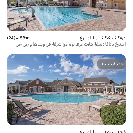
4.88 (24)
متوسط التقييم 4.88 من 5، 24 مراجعات
 غرف نوم مع شرفة في ويندهام جي جي