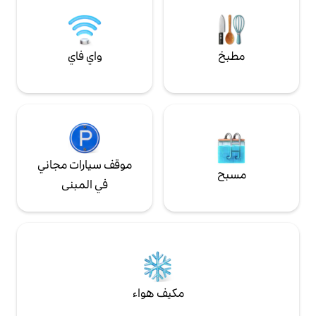
تجربة أفضل معالم
مجاني ✔ صالة لياقة بدنية ✔ موقف سيارات
برغ!
مجاني ✔ قريب
واي فاي
موقف سيارات مجاني
في المبنى
مكيف هواء