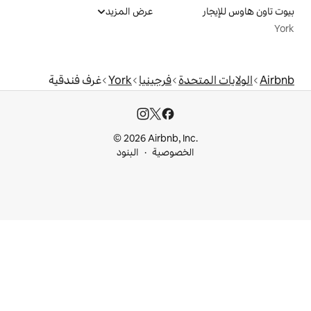
عرض المزيد
دة
فرجينيا
York
غرف فندقية
© 2026 Airbnb, I
خصوصية
البنود