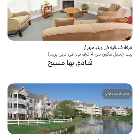
دق بها مسبح