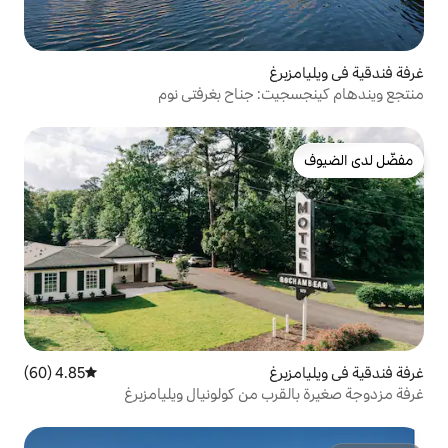
 جناح بغرفتي نوم
4.85 (60)
متوسط التقييم 4.85 من 5، 60 مراجعات
 من كولونيال ويليامزبرغ