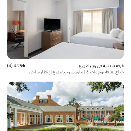
4.25 (4)
متوسط التقييم 4.25 من 5، 4 مراجعات
ريوت ويليامزبرغ | إفطار ساخن