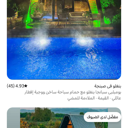
4.93 (45)
متوسط التقييم 4.93 من 5، 45 مراجعات
 حمام سباحة ساخن ووجبة إفطار
للمشي