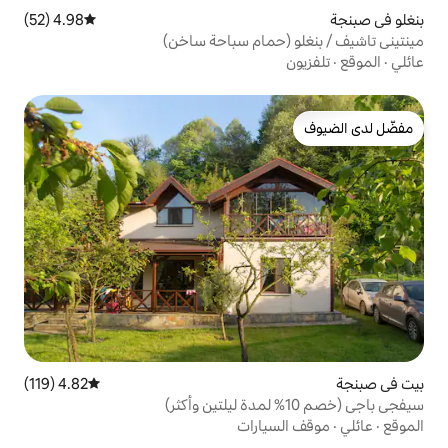
4.98 (52)
متوسط التقييم 4.98 من 5، 52 مراجعات
حمام سباحة ساخن)
4.82 (119)
متوسط التقييم 4.82 من 5، 119 مراجعات
ارات