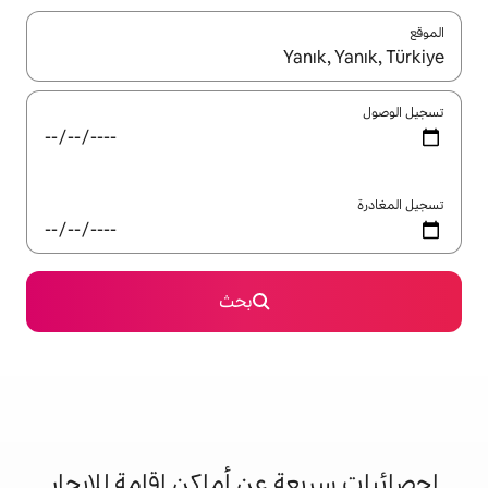
ل باستخدام السهمين لأعلى ولأسفل أو استكشف عن طريق اللمس أو السحب.
بحث
 عن أماكن إقامة للإيجار