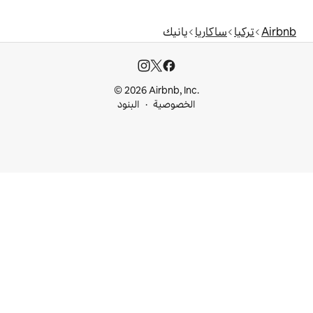
يانيك
© 2026 Airbnb, I
خصوصية
البنود