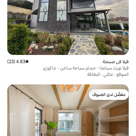
4.83 (23)
متوسط التقييم 4.83 من 5، 23 مراجعات
سباحة ساخن - جاكوزي