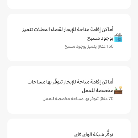
حة للإيجار لقضاء العطلات تتميز
حة للإيجار تتوفّر بها مساحات
ي فاي