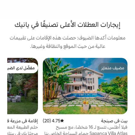
 الأعلى تصنيفًا في يانيك
: حصلت هذه الإقامات على تقييمات
 الموقع والنظافة وغيرها.
ب
مفضّل لدى الضيوف
مفضّل لدى الضيوف
ا
م
ا
ز
و
4.75 (20)
متوسط التقييم 4.75 من 5، 20 مراجعات
إقامة في مزرعة في صبنجة
4.96 (74)
متوسط التقييم 4.96 من 5، 74 مراجعات
و
س، تتسع لـ 16 شخصًا، مع مسبح
حلم الطبيعة المعزول مع جاكوزي العلاج المائي
و
على مساحة 5000 متر مربع!
Sapanca Vill حمام السباحة الخاص بنا
مرحبًا بك في بيتك، الذي يوفر بيئة خاصة في
إ