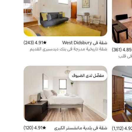
شقة في West Didsbury
4.91 (243)
متوسط التقييم 4.91 من 5، 243 مراجعات
شقة تاريخية مدرجة في بنك ديدسبري القديم
4.85 (361)
ط التقييم 4.85 من 5، 361 مراجعات
 في قلب
مفضّل لدى الضيوف
مفضّل لدى الضيوف
شقة في بلدية مانشستر الكبرى
4.91 (120)
متوسط التقييم 4.91 من 5، 120 مراجعات
4.92 (1,11
لتقييم 4.92 من 5، 1,112 مراجعات