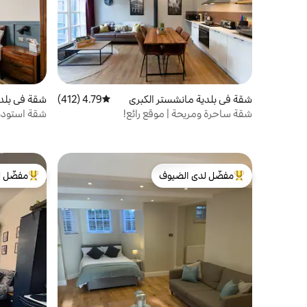
شقة في بلدية مانشستر الكبرى
4.79 (412)
متوسط التقييم 4.79 من 5، 412 مراجعات
شقة في بلدي
شقة ساحرة ومريحة | موقع رائع!
شقة استوديو
مفضّل لدى الضيوف
مفضّل ل
من أبرز البيوت المفضّلة لدى الضيوف
من أبرز ال