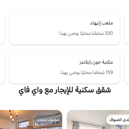
ملعب إتيهاد
330 شخصًا محليًا يوصي بهذا
مكتبة جون رايلاندز
159 شخصًا محليًا يوصي بهذا
شقق سكنية للإيجار مع واي فاي
دى الضيوف
مضيف متميّز
بيوت المفضّلة لدى الضيوف
مضيف متميّز