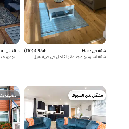
شقة في Hale
4.95 (110)
متوسط التقييم 4.95 من 5، 110 مراجعات
شقة في Cheadle Hulme
شقة استوديو مجددة بالكامل في قرية هيل
استوديو حد
مفضّل لدى الضيوف
مضيف متمي
مفضّل لدى الضيوف
مضيف متمي