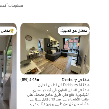
معلومات أكدها 
مفضّل لدى الضيوف
مفضّل ل
مفضّل لدى الضيوف
من أبرز ال
شقة في Didsbury
4.95 (159)
متوسط التقييم 4.95 من 5، 159 مراجعات
شقة Didsbury M في الطابق العلوي
شقة في الطابق العلوي في فيلا ديدسبري
الفيكتورية. تقع على طريق هادئ تصطف على
جانبيه الأشجار، على بعد 10 دقائق سيرًا على
الأقدام من كل من طريق بيرتون (قلب غرب
ديدسبري) وقرية ديدسبري. - موقف سيارات