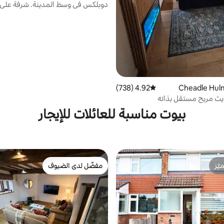
دوبلكس في وسط المدينة. شرفة على
4.92 (738)
متوسط التقييم 4.92 من 5، 738 مراجعات
يث مريح مستقل بذاته
بيوت مناسبة للعائلات للإيجار
ّز
مفضّل لدى الضيوف
ّز
مفضّل لدى الضيوف