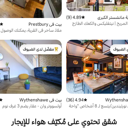
ة مانشستر الكبرى
4.89 (9)
متوسط التقييم 4.89 من 5، 9 مراجعات
المريح | نيتفليكس والكعك الطازج
بيت في Prestbury
متوسط
ملاذ ساحر في القرية، يمكنك الوصول 
المطاعم سيرًا على الأقدام
 الضيوف
مفضّل لدى الضيوف
 الضيوف
من أبرز البيوت المفضّلة لدى الضيوف
4.94 (36)
متوسط التقييم 4.94 من 5، 36 مراجعات
بيت في Wythenshawe
متوس
بيت كبير في نورثيندين/يتسع لـ 8 أشخاص "واحة
أولسووتر وان - عقار يضم 3 غرف نوم
شقق تحتوي على مُكيّف هواء للإيجار