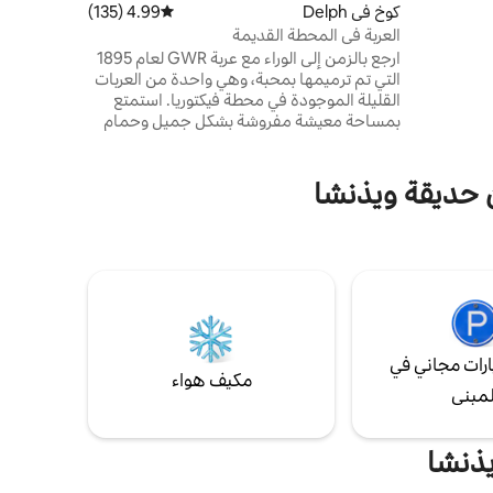
في قلب
كوخ في Delph
4.99 (135)
متوسط التقييم 4.99 من 5، 135 مراجعات
لفنان
العربة في المحطة القديمة
البرازيلي بايلون، هذا مكان لا مثيل له! يُسمح
ارجع بالزمن إلى الوراء مع عربة GWR لعام 1895
ون مراقبة
التي تم ترميمها بمحبة، وهي واحدة من العربات
القليلة الموجودة في محطة فيكتوريا. استمتع
بمساحة معيشة مفروشة بشكل جميل وحمام
ومطبخ صغير وسرير مريح لضمان نوم مريح. تقع
في سادلوورث، التي تشتهر بطرق المشي الخلابة
والقرى الخلابة. ستجد في الجوار أماكن لتناول
ن حديقة ويذنشا
الطعام والشراب وممارسة الأنشطة: بما في ذلك
متجر Old Bell Inn gin emporium الذي يحمل
الرقم القياسي العالمي. احجز اليوم لتجربة هذا
المكان التاريخي الفريد والساحر.
رات مجاني في
مكيف هواء
لمبنى
يذنشا