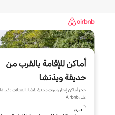
خطى
لى
لمحتوى
أماكن للإقامة بالقرب من
حديقة ويذنشا
حجز أماكن إيجار وبيوت مميّزة لقضاء العطلات وغير ذ
على Airbnb
الموقع