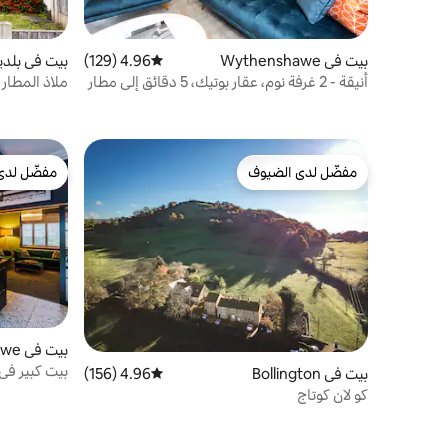
بيت في Wythenshawe
4.96 (129)
متوسط التقييم 4.96 من 5، 129 مراجعات
بيت في بلدي
أنيقة - 2 غرفة نوم، عقار بوتيك، 5 دقائق إلى مطار
ملاذ المطار 
مانيلا
مفضّل لدى الضيوف
مفضّل لدى
مفضّل لدى الضيوف
مفضّل لدى
بيت في Wythenshawe
بيت في Bollington
4.96 (156)
متوسط التقييم 4.96 من 5، 156 مراجعات
حضرية"
كو لان كوتاج