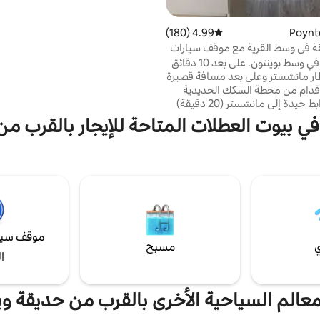
مدرج من الدرجة الثانية يقع مباشرة 
ويست ديدسبري. مع لوحة جدارية ل
4.99 (180)
متوسط التقييم 4.99 من 5، 180 مراجعات
بالكلاب باتفاق مسبق ولكن لا تتركها د
ة في وسط القرية مع موقف سيارات
في العقار. نتطلع إلى الترحيب بك.
شقة فاخرة في وسط بوينتون. على بعد 10 دقائق
ر مانشستر وعلى بعد مسافة قصيرة
لأقدام من محطة السكك الحديدية
التي توفر روابط جيدة إلى مانشستر (20 دقيقة)
ولندن. سهولة الوصول إلى الطرق السريعة M56
 في بيوت العطلات المتاحة للإيجار بالقرب م
وM60 وما بعدها. بوينتون هي "قرية" صاخبة
شاير وقريبة من منطقة بيك. تقع
قع مركزي، وتحتوي على العديد من
الحانات والمطاعم والمتاجر (بما في ذلك 3
ماركت) على عتبة بابها مباشرة.
ل إلى ميدل وود واي وقناة
وليما بارك.
موقف سيا
ي
مسبح
ا
لمعالم السياحية الأخرى بالقرب من حديقة و