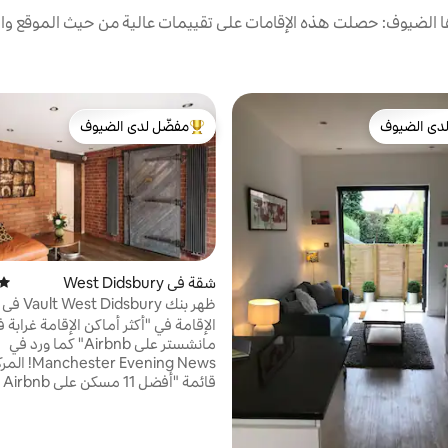
الضيوف: حصلت هذه الإقامات على تقييمات عالية من حيث الموقع وال
دى الضيوف
مفضّل لدى الضيوف
بيوت المفضّلة لدى الضيوف
من أبرز البيوت المفضّلة لدى الضيوف
شقة في West Didsbury
متوس
ظهر بنك Vault West Didsbury في الصحافة
الإقامة في "أكثر أماكن الإقامة غرابة 
مانشستر على Airbnb" كما ورد في
Evening News
قائمة
مانشستر
بالنوم في غرفة القبو في بنك قديم في