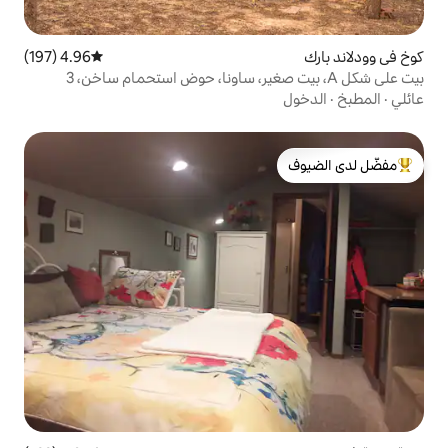
4.96 (197)
متوسط التقييم 4.96 من 5، 197 مراجعات
بيت على شكل A، بيت صغير، ساونا، حوض استحمام ساخن، 3
لدى الضيوف