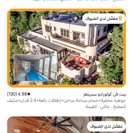
لدى الضيوف
4.98 (130)
متوسط التقييم 4.98 من 5، 130 مراجعات
جوهرة مخفية⋆حمام سباحة ساخن⋆إطلالات رائعة⋆2.4 فدان⋆مكيف