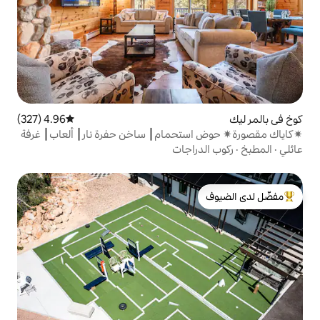
4.96 (327)
متوسط التقييم 4.96 من 5، 327 مراجعات
تحمام┃ ساخن حفرة نار┃ ألعاب┃ غرفة
اجات
لدى الضيوف