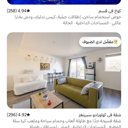
4.94 (258)
متوسط التقييم 4.94 من 5، 258 مراجعات
ات جبلية، كرسي تدليك، ودش بخار!
ة
·
الحالة
لدى الضيوف
4.92 (296)
متوسط التقييم 4.92 من 5، 296 مراجعات
ة ألعاب وحمام سباحة وملعب كرة سلة
ية
·
المشي لمسافات طويلة