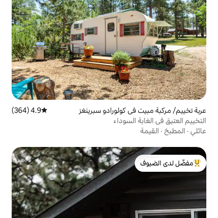
 كولورادو سبرينغز
4.9 (364)
متوسط التقييم 4.9 من 5، 364 مراجعات
لسوداء
لدى الضيوف