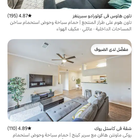
رينغز
4.87 (195)
متوسط التقييم 4.87 من 5، 195 مراجعات
تجع | حمام سباحة وحوض استحمام ساخن
ي
·
مكيف الهواء
4.89 (110)
متوسط التقييم 4.89 من 5، 110 مراجعات
ير كينج | حمام سباحة وحوض استحمام