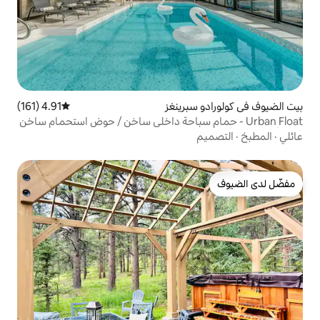
برينغز
4.91 (161)
متوسط التقييم 4.91 من 5، 161 مراجعات
 حمام سباحة داخلي ساخن / حوض استحمام ساخن