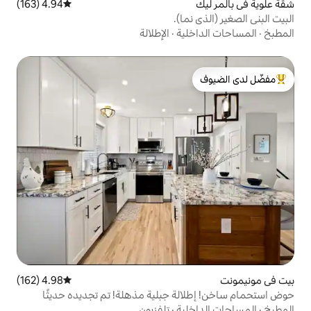
4.94 (163)
متوسط التقييم 4.94 من 5، 163 مراجعات
ا).
ية
·
الإطلالة
لدى الضيوف
4.98 (162)
متوسط التقييم 4.98 من 5، 162 مراجعات
ة جبلية مذهلة! تم تجديده حديثًا
ية
·
تلفزيون