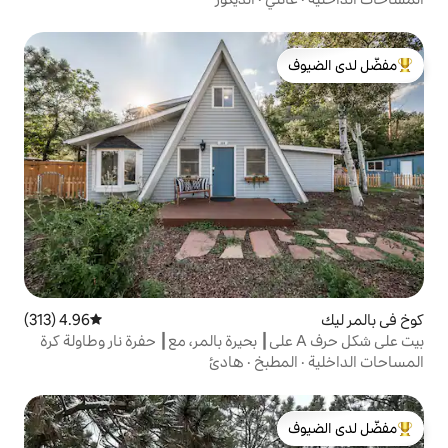
لدى الضيوف
4.96 (313)
متوسط التقييم 4.96 من 5، 313 مراجعات
ى شكل حرف A على┃ بحيرة بالمر، مع┃ حفرة نار وطاولة كرة
بخ
·
هادئ
لدى الضيوف