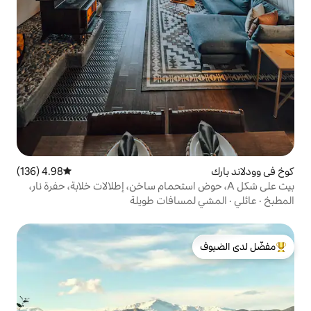
4.98 (136)
متوسط التقييم 4.98 من 5، 136 مراجعات
 A، حوض استحمام ساخن، إطلالات خلابة، حفرة نار،
سافات طويلة
لدى الضيوف