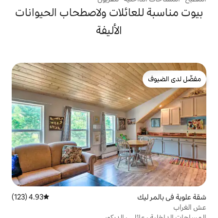
ائلات ولاصطحاب الحيوانات
الأليفة
4.93 (123)
متوسط التقييم 4.93 من 5، 123 مراجعات
ي
·
الديكور