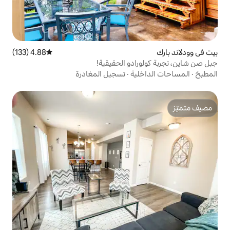
4.88 (133)
متوسط التقييم 4.88 من 5، 133 مراجعات
ادو الحقيقية!
ية
·
تسجيل المغادرة