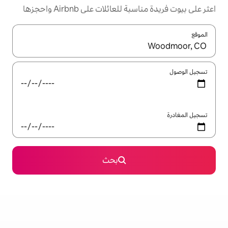
ئلات على Airbnb واحجزها
ل باستخدام السهمين لأعلى ولأسفل أو استكشف عن طريق اللمس أو السحب.
بحث