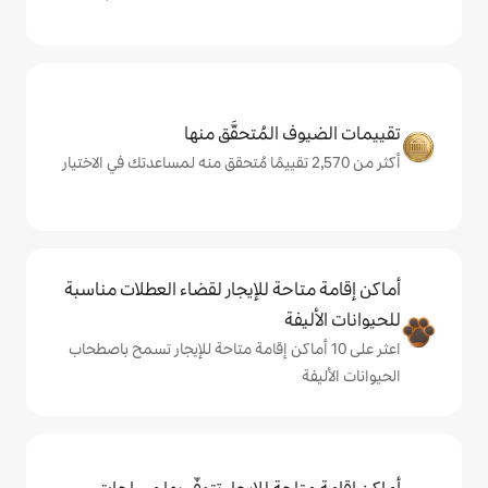
المُتحقَّق منها
حة للإيجار لقضاء العطلات مناسبة
ة
ى 10 أماكن إقامة متاحة للإيجار تسمح باصطحاب