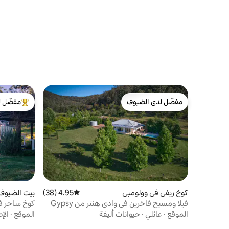
مفضّل لدى الضيوف
مفضّل ل
مفضّل لدى الضيوف
من أبرز ال
كوخ ريفي في وولومبي
4.95 (38)
متوسط التقييم 4.95 من 5، 38 مراجعات
بيت الضيوف
فيلا ومسبح فاخرين في وادي هنتر من Gypsy
كوخ ساحر في
Willows
الموقع
·
عائلي
·
حيوانات أليفة
الموقع
·
الإط