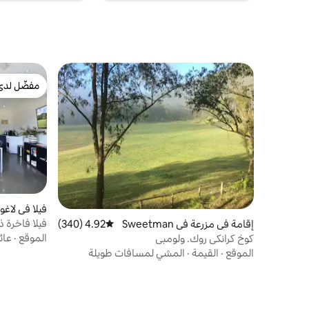
مفضّل لدى
مفضّل لدى
فيلا في لاغون
فيلا فاخرة ذ
إقامة في مزرعة في Sweetman
4.92 (340)
متوسط التقييم 4.92 من 5، 340 مراجعات
s Creek
الموقع
·
عائ
كوخ كرانكي روك. ولومبي
الموقع
·
القيمة
·
المشي لمسافات طويلة