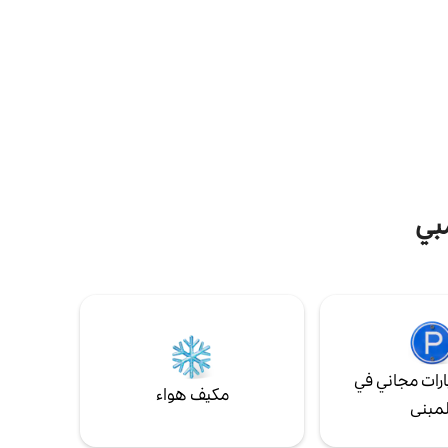
النبيذ
في ذلك فرن بيتزا وشواء على السطح. إقامة
دكتور
مريحة وهادئة للغاية. على مقربة من مصانع
جوردز. ألقِ نظرة على Old Pops Farm للحصول
النبيذ والمقاهي ومحلات البقالة في هانتر فالي!
ألق نظرة على دليلنا.
بي
رات مجاني في
مكيف هواء
لمبنى