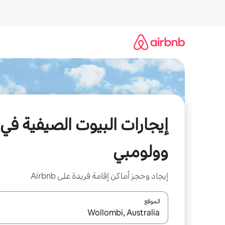
خطى
لى
لمحتوى
إيجارات البيوت الصيفية في
وولومبي
إيجاد وحجز أماكن إقامة فريدة على Airbnb
الموقع
عند توفر النتائج، انتقل باستخدام السهمين لأعلى ولأسف