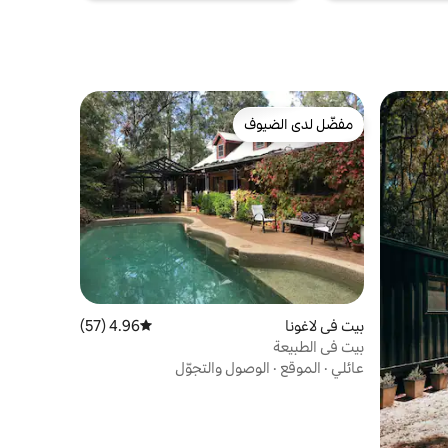
مفضّل لدى الضيوف
مفضّل لدى الضيوف
بيت في لاغونا
4.96 (57)
متوسط التقييم 4.96 من 5، 57 مراجعات
بيت في الطبيعة
عائلي
·
الموقع
·
الوصول والتجوّل