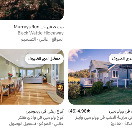
بيت صغير في Murrays Run
Black Wattle Hideaway
الموقع
·
عائلي
·
التصميم
دى الضيوف
مفضّل لدى الضيوف
بيوت المفضّلة لدى الضيوف
مفضّل لدى الضيوف
 في وولومبي
4.98 (46)
متوسط التقييم 4.98 من 5، 46 مراجعات
كوخ ريفي في وولومبي
 مزرعة العنب في وولومبي واينز
كوخ ولومبي في وادي هنتر
لالة
·
هادئ
عائلي
·
الموقع
·
تسجيل الوصول