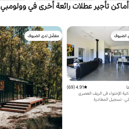
أماكن تأجير عطلات رائعة أخرى في وولومبي
 الضيوف
مفضّل لدى الضيوف
 الضيوف
مفضّل لدى الضيوف
ا
4.91 (69)
متوسط التقييم 4.91 من 5، 69 مراجعات
اتية الإحتواء في الريف العصري
لي
·
تسجيل المغادرة