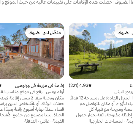
الضيوف: حصلت هذه الإقامات على تقييمات عالية من حيث الموقع وال
 الضيوف
مفضّل لدى الضيوف
 الضيوف
مفضّل لدى الضيوف
ا
4.93 (221)
متوسط التقييم 4.93 من 5، 221 مراجعات
إقامة في مزرعة في وولومبي
متو
يدج البيئي
أولد بوبس - يقع في موقع مناسب لقر
استمتع بهذا المنزل الهادئ على مساحة 12 فدانًا
مكان وتجربة سفر لا تنسى 
اء للأزواج أو مكان للتواصل مع
حفلات الزفاف أو للأشخاص الذين يرغب
أصدقاء. واسعة ومريحة مع تلبية كل
قضاء عطلة نهاية أسبوع رائعة بعيدًا
الاحتياجات. إطلالة مفتوحة رائعة بجوار جدول
الحياة. بيتنا مصنوع من جذوع الأشجا
جنة مع مساحات لاستكشاف الحياة البرية
يمة
·
المساحات الخارجية
القيمة
·
عائلي
·
التدفئة
الترامبولين والكوبي والمعدات
Pops بوفرة من الحياة البرية التي غالبً
عاب الطاولة والواي فاي وأقراص
ستزورها. نحن على مسافة قريبة سيرًا