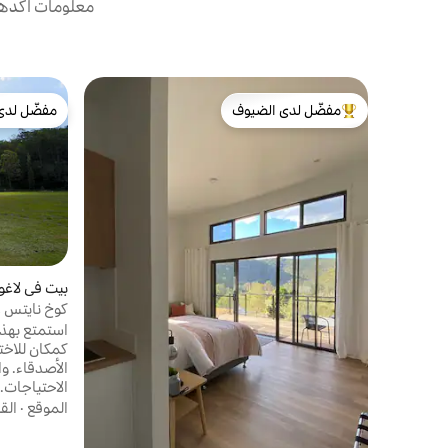
معلومات أكدها 
مفضّل لدى الضيوف
مفضّل لدى
من أبرز البيوت المفضّلة لدى الضيوف
مفضّل لدى
بيت في لاغون
كوخ نايتس ر
كمكان للاختب
ال
صغير. 
الموقع
·
الق
والدراجات و
الرياضية وأل