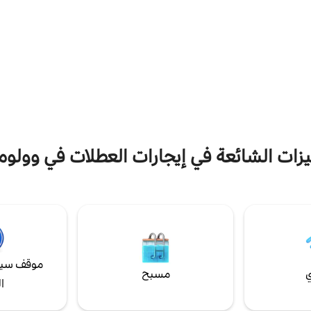
الفيديو الرقمية. استرخ بجانب المدفأة أو على أي
الأقدام من المقاهي والمتاجر ومصانع 
حديقة الستة بينما تزقزق الحياة
وحانة ولومبي سيئة السمعة، موطن ال
 اليوم أو استمع إلى الموسيقى على
الخارجي الذي يتردد صداه عبر
على صور ومقاطع فيديو Insta الخاصة بنا
.
يزات الشائعة في إيجارات العطلات في وولوم
موقف سيا
ي
مسبح
ا