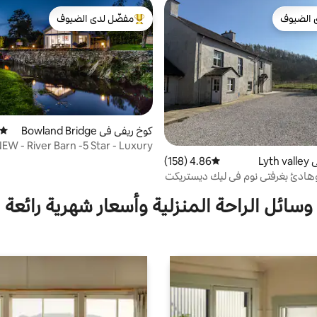
 الضيوف
مفضّل لدى الضيوف
 الضيوف
من أبرز البيوت المفضّلة لدى الضيوف
كوخ ريفي في Bowland Bridge
متوسط
EW - River Barn -5 Star - Luxury
Riverside Retreat
Lyt
4.86 (158)
متوسط التقييم 4.86 من 5، 158 مراجعات
هادئ بغرفتي نوم في ليك ديستريكت
وسائل الراحة المنزلية وأسعار شهرية رائعة