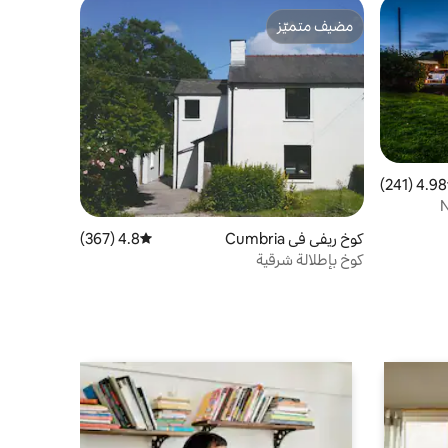
مضيف متميّز
مضيف متميّز
4.98 (241)
 التقييم 4.98 من 5، 241 مراجعات
N
كوخ ريفي في Cumbria
4.8 (367)
متوسط التقييم 4.8 من 5، 367 مراجعات
كوخ بإطلالة شرقية