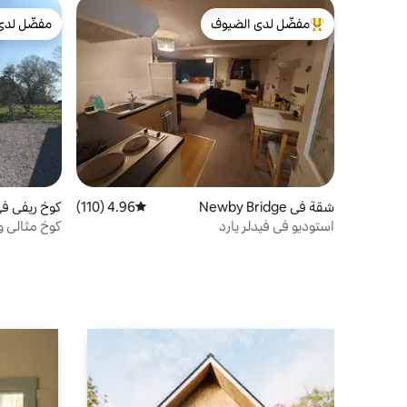
مفضّل لدى الضيوف
مفضّل لدى
من أبرز البيوت المفضّلة لدى الضيوف
مفضّل لدى
شقة في Newby Bridge
4.96 (110)
متوسط التقييم 4.96 من 5، 110 مراجعات
كوخ ريفي في h valley
استوديو في فيدلر يارد
كوخ مثالي و