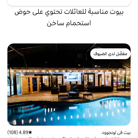
لعائلات تحتوي على حوض
تحمام ساخن
4.89 (108)
متوسط التقييم 4.89 من 5، 108 مراجعات