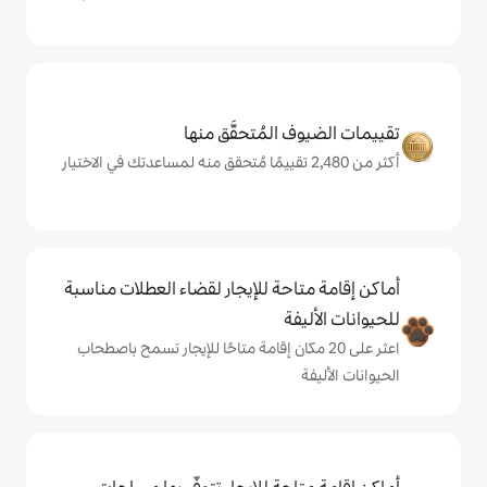
المُتحقَّق منها
حة للإيجار لقضاء العطلات مناسبة
ة
ى 20 مكان إقامة متاحًا للإيجار تسمح باصطحاب