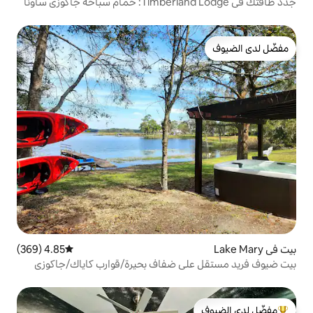
4.85 (369)
متوسط التقييم 4.85 من 5، 369 مراجعات
ى ضفاف بحيرة/قوارب كاياك/جاكوزي