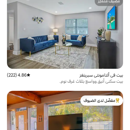
4.86 (222)
متوسط التقييم 4.86 من 5، 222 مراجعات
ث غرف نوم.
لدى الضيوف