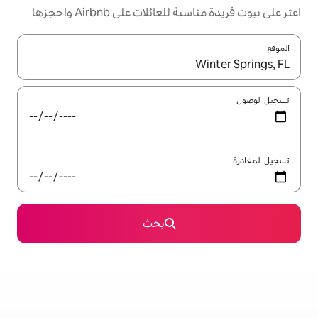
ئلات على Airbnb واحجزها
ل باستخدام السهمين لأعلى ولأسفل أو استكشف عن طريق اللمس أو السحب.
بحث