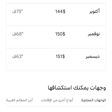
$‏144
75°ف
$‏150
68°ف
$‏151
63°ف
تكشافها
ع أخرى من الإقامات
أبرز المعالم القريبة