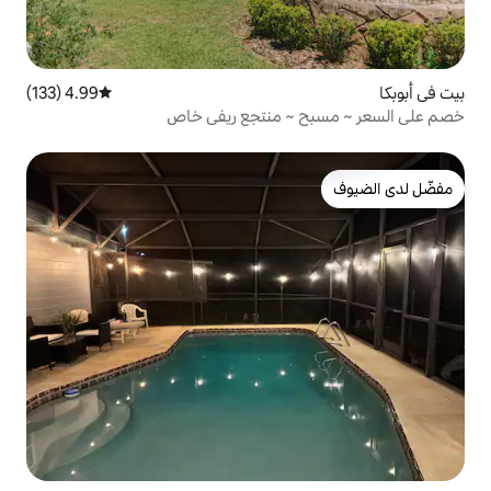
4.99 (133)
متوسط التقييم 4.99 من 5، 133 مراجعات
~ منتجع ريفي خاص