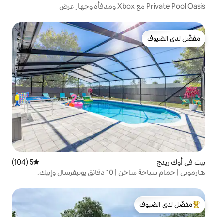
5 (104)
متوسط التقييم 5 من 5، 104 مراجعات
سال وإبيك.
لدى الضيوف