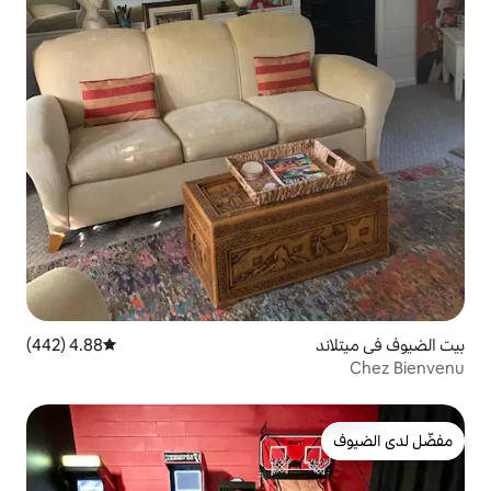
4.88 (442)
متوسط التقييم 4.88 من 5، 442 مراجعات