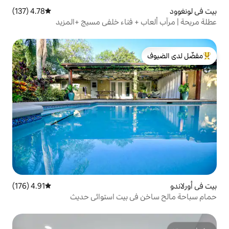
4.78 (137)
متوسط التقييم 4.78 من 5، 137 مراجعات
+ فناء خلفي مسيج +المزيد
لدى الضيوف
4.91 (176)
متوسط التقييم 4.91 من 5، 176 مراجعات
ي بيت استوائي حديث