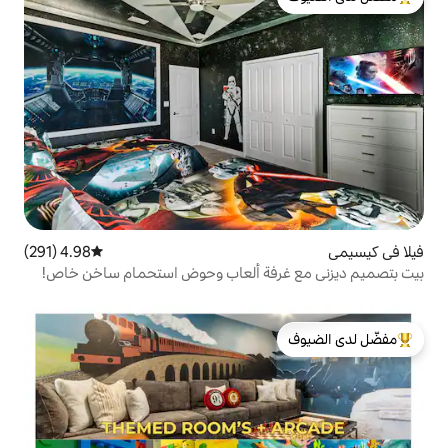
لدى الضيوف
4.98 (291)
متوسط التقييم 4.98 من 5، 291 مراجعات
فة ألعاب وحوض استحمام ساخن خاص!
لدى الضيوف