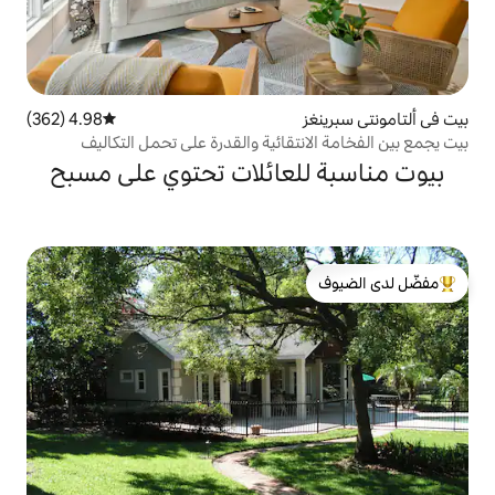
4.98 (362)
متوسط التقييم 4.98 من 5، 362 مراجعات
تقائية والقدرة على تحمل التكاليف
لعائلات تحتوي على مسبح
لدى الضيوف