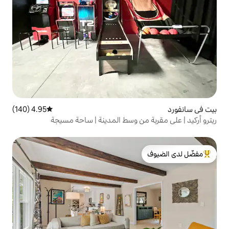
4.95 (140)
متوسط التقييم 4.95 من 5، 140 مراجعات
من وسط المدينة | ساحة مسيجة
لدى الضيوف