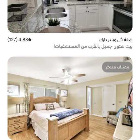
4.83 (127)
متوسط التقييم 4.83 من 5، 127 مراجعات
ن المستشفيات!