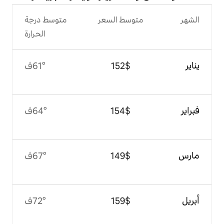
وسط السعر
متوسط درجة
الحرارة
$‏152
61°ف
$‏154
64°ف
$‏149
67°ف
$‏159
72°ف