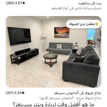
4.87 (280)
متوسط التقييم 4.87 من 5، 280 مراجعات
فلامنغو
لدى الضيوف
برينغز
4.94 (201)
متوسط التقييم 4.94 من 5، 201 مراجعات
ي سبرينغز الأنيق!
ت لزيارة وينتر سبرينغز؟