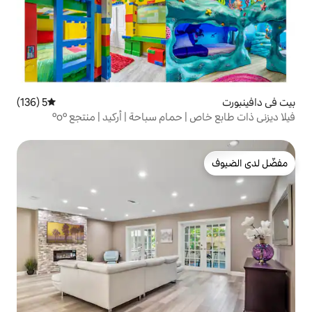
5 (136)
متوسط التقييم 5 من 5، 136 مراجعات
حمام سباحة | أركيد | منتجع ºoº