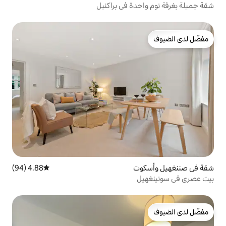
ة في براكنيل
ت
4.88 (94)
متوسط التقييم 4.88 من 5، 94 مراجعات