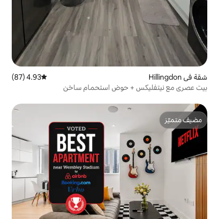
4.93 (87)
متوسط التقييم 4.93 من 5، 87 مراجعات
+ حوض استحمام ساخن