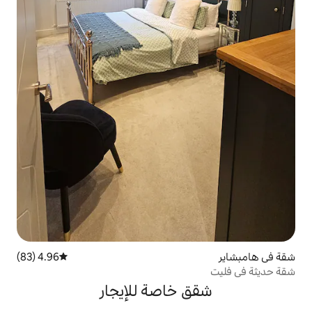
4.96 (83)
متوسط التقييم 4.96 من 5، 83 مراجعات
خاصة للإيجار