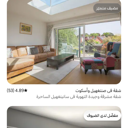
ت
4.89 (53)
متوسط التقييم 4.89 من 5، 53 مراجعات
 في سانينغهيل الساحرة