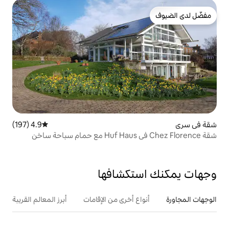
4.9 (197)
متوسط التقييم 4.9 من 5، 197 مراجعات
تكشافها
ع أخرى من الإقامات
أبرز المعالم القريبة