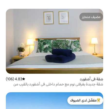
4.83 (106)
متوسط التقييم 4.83 من 5، 106 مراجعات
 حمام داخلي في أشفورد بالقرب من
لدى الضيوف