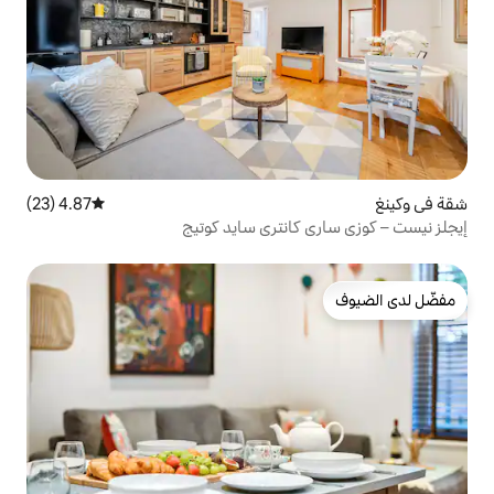
4.87 (23)
متوسط التقييم 4.87 من 5، 23 مراجعات
انتري سايد كوتيج