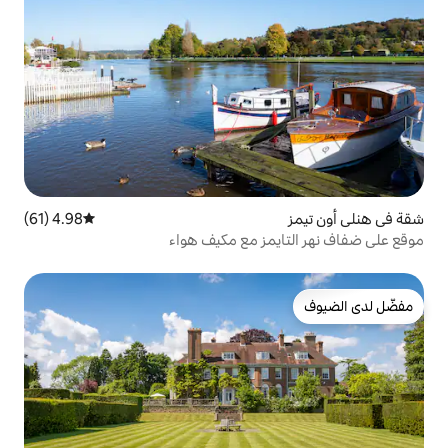
4.98 (61)
متوسط التقييم 4.98 من 5، 61 مراجعات
مز مع مكيف هواء