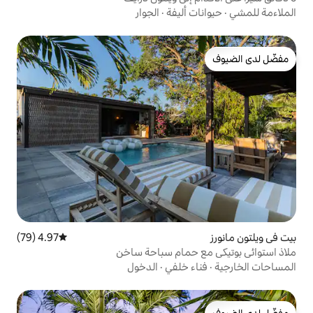
أليفة
·
الجوار
4.97 (79)
متوسط التقييم 4.97 من 5، 79 مراجعات
حمام سباحة ساخن
 خلفي
·
الدخول