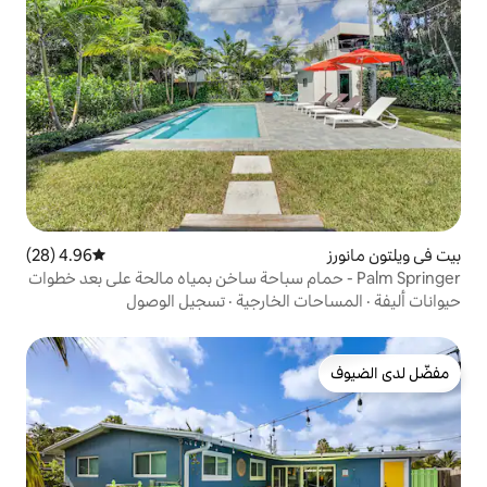
4.96 (28)
متوسط التقييم 4.96 من 5، 28 مراجعات
Pa - حمام سباحة ساخن بمياه مالحة على بعد خطوات
لخارجية
·
تسجيل الوصول