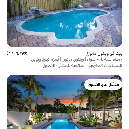
4.79 (47)
متوسط التقييم 4.79 من 5، 47 مراجعات
 مانورز | أسرّة كينج وكوين
اءمة للمشي
·
الدخول