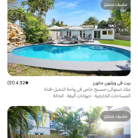
4.92 (51)
متوسط التقييم 4.92 من 5، 51 مراجعات
ي واحة النخيل•قناة
ات أليفة
·
الحالة