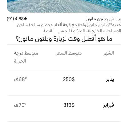
4.88 (91)
متوسط التقييم 4.88 من 5، 91 مراجعات
ة مع غرفة ألعاب/حمام سباحة ساخن
اءمة للمشي
·
القيمة
ت لزيارة ويلتون مانورز؟
وسط السعر
متوسط درجة
الحرارة
$‏250
68°ف
$‏313
70°ف