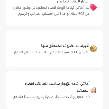
دأ من
 للإيجار لقضاء العطلات في ويلتون مانورز
المُتحقَّق منها
يجار مناسبة للعائلات لقضاء