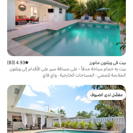
4.93 (83)
متوسط التقييم 4.93 من 5، 83 مراجعات
 على مسافة سير على الأقدام إلى ويلتون
ت الخارجية
·
واي فاي