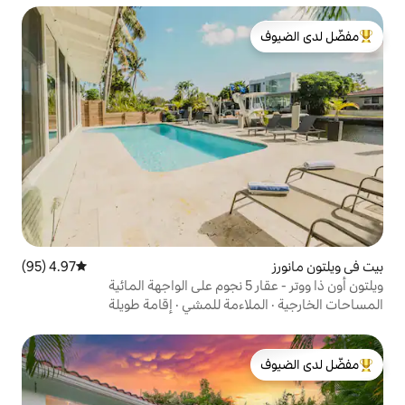
لدى الضيوف
4.97 (95)
متوسط التقييم 4.97 من 5، 95 مراجعات
اءمة للمشي
·
إقامة طويلة
لدى الضيوف