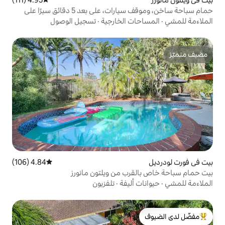
حمام سباحة ساخن، وموقف سيارات، على بعد 5 دقائق سيرًا على
ت الخارجية
·
تسجيل الوصول
4.84 (106)
متوسط التقييم 4.84 من 5، 106 مراجعات
رب من ويلتون مانورز
أليفة
·
تلفزيون
لدى الضيوف