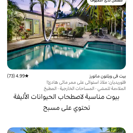
4.99 (73)
متوسط التقييم 4.99 من 5، 73 مراجعات
على ممر مائي هادئ!
ت الخارجية
·
المطبخ
صطحاب الحيوانات الأليفة
وي على مسبح