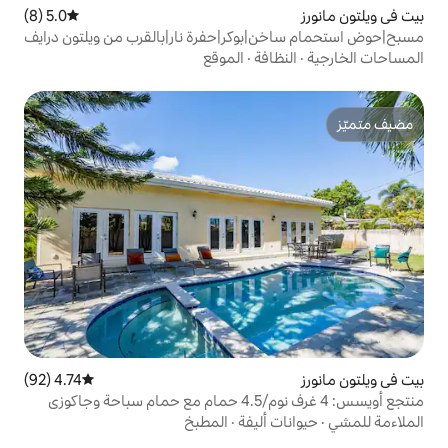
5.0 (8)
متوسط التقييم 5.0 من 5، 8 مراجعات
وكر|حفرة نار|بالقرب من ويلتون درايف
فة
·
الموقع
4.74 (92)
متوسط التقييم 4.74 من 5، 92 مراجعات
أليفة
·
المطبخ