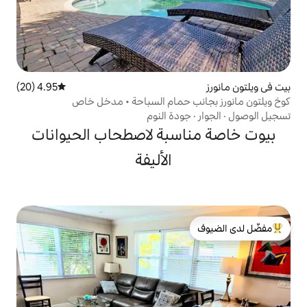
4.95 (20)
متوسط التقييم 4.95 من 5، 20 مراجعات
 حمام السباحة • مدخل خاص
دة النوم
سبة لاصطحاب الحيوانات
الأليفة
لدى الضيوف