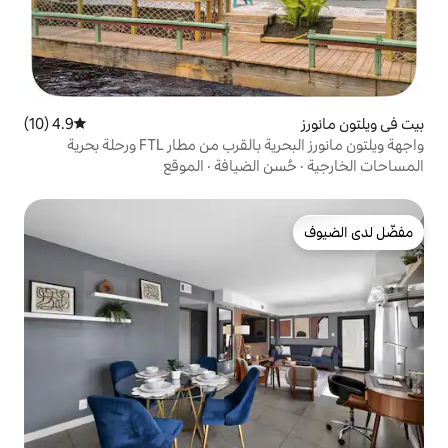
4.9 (10)
متوسط التقييم 4.9 من 5، 10 مراجعات
 من مطار FTL ورحلة بحرية
 الضيافة
·
الموقع