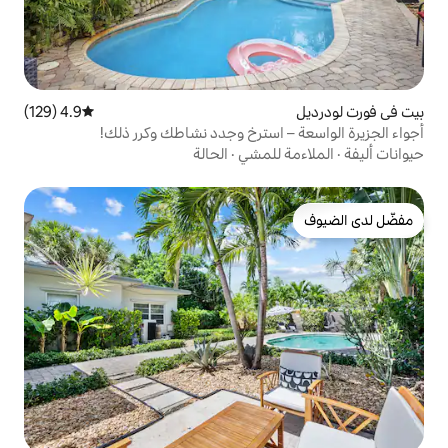
4.9 (129)
متوسط التقييم 4.9 من 5، 129 مراجعات
استرخِ وجدد نشاطك وكرر ذلك!
لمشي
·
الحالة