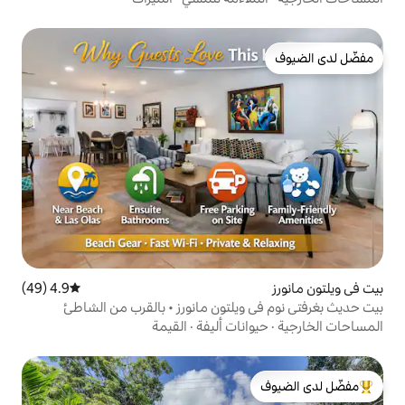
4.9 (49)
متوسط التقييم 4.9 من 5، 49 مراجعات
يلتون مانورز • بالقرب من الشاطئ
ات أليفة
·
القيمة
لدى الضيوف