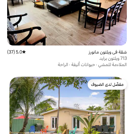
5.0 (37)
متوسط التقييم 5.0 من 5، 37 مراجعات
أليفة
·
الراحة