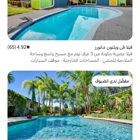
4.92 (65)
متوسط التقييم 4.92 من 5، 65 مراجعات
ت الخارجية
·
موقف السيارات