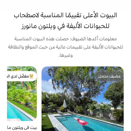
تقييمًا المناسبة لاصطحاب
أليفة في ويلتون مانورز
يوف: حصلت هذه البيوت المناسبة
تقييمات عالية من حيث الموقع والنظافة
وغيرها.
ب
مفضّل لدى الضيوف
من أبرز البيوت المفضّلة لدى الضيوف
با
ف
و
ث
ا
ك
ط
بيت في ويلتون مانورز
5.0 (121)
متوسط التقييم 5.0 من 5، 121 مراجع
ق