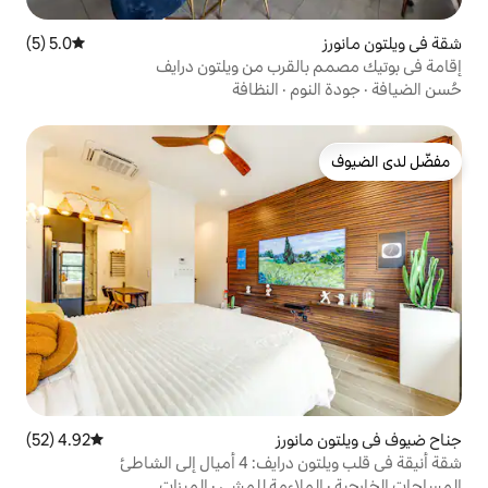
5.0 (5)
متوسط التقييم 5.0 من 5، 5 مراجعات
قرب من ويلتون درايف
·
النظافة
رز
4.92 (52)
متوسط التقييم 4.92 من 5، 52 مراجعات
 إلى الشاطئ
اءمة للمشي
·
الميزات