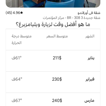
4.96 (45)
متوسط التقييم 4.96 من 5، 45 مراجعات
قت لزيارة ويليامزبرغ؟
وسط السعر
متوسط درجة
الحرارة
$‏211
61°ف
$‏230
64°ف
$‏240
67°ف