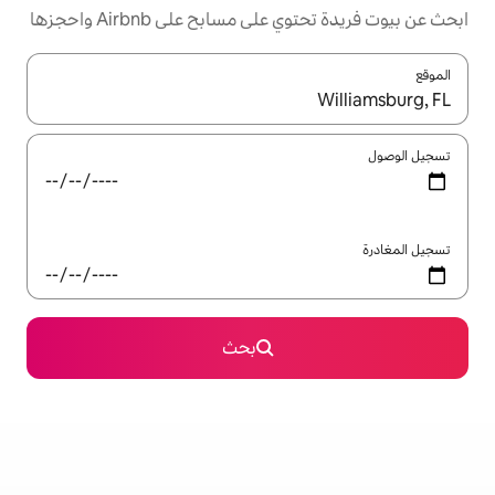
مسابح على Airbnb واحجزها
ل باستخدام السهمين لأعلى ولأسفل أو استكشف عن طريق اللمس أو السحب.
بحث