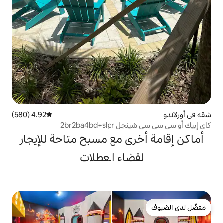
4.92 (580)
متوسط التقييم 4.92 من 5، 580 مراجعات
2br2ba4b
ى مع مسبح متاحة للإيجار
ضاء العطلات