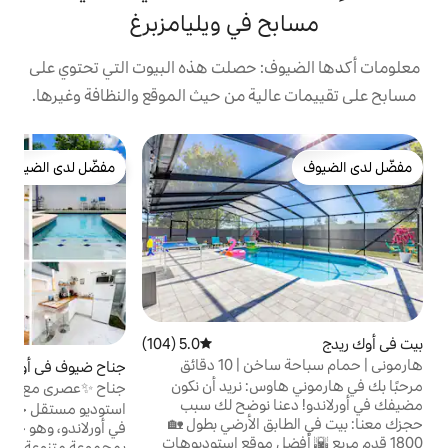
 في ويليامزبرغ
: حصلت هذه البيوت التي تحتوي على
ية من حيث الموقع والنظافة وغيرها.
ت
مفضّل لدى الضيوف
ت
مفضّل لدى الضيوف
أ
ض
و
و
و
ا
ا
ا
5.0 (104)
متوسط التقييم 5.0 من 5، 104 مراجعات
ب
هارموني | حمام سباحة ساخن | 10 دقائق
جناح ضيوف في أورلاندو
4.88 (158)
متوسط التقييم 4.88 من 5، 158 مراجعات
و
مرحبًا بك في هارموني هاوس: نريد أن نكون
جناح ✨️عصري مع حمام سباحة - قريب من
أ
 أورلاندو! دعنا نوضح لك سبب
جميع المتنزهات!🎡
استوديو مستقل خاص مع حمام سباحة! يقع
 الأرضي بطول 🏡
في أورلاندو، وهو حي آمن وممتع محاط
1800 قدم مربع 🌇 أفضل موقع استوديوهات
بمجموعة متنوعة من المطاعم الرائعة والمحلات