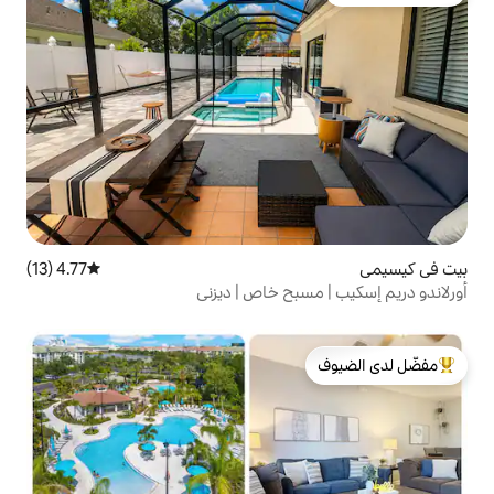
4.77 (13)
متوسط التقييم 4.77 من 5، 13 مراجعات
بح خاص | ديزني
لدى الضيوف