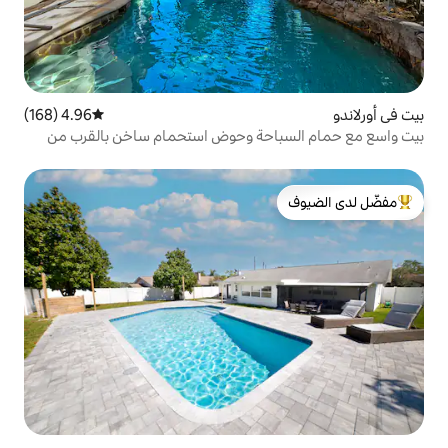
4.96 (168)
متوسط التقييم 4.96 من 5، 168 مراجعات
احة وحوض استحمام ساخن بالقرب من
لدى الضيوف