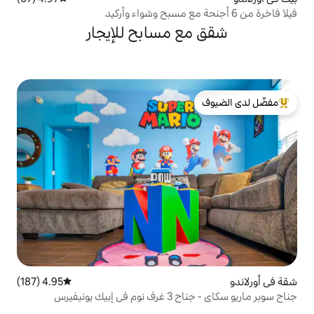
 مسابح للإيجار
لدى الضيوف
4.95 (187)
متوسط التقييم 4.95 من 5، 187 مراجعات
ونيفيرس