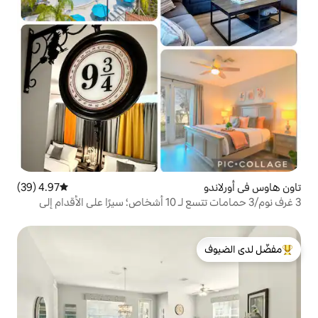
4.97 (39)
متوسط التقييم 4.97 من 5، 39 مراجعات
3 غرف نوم/3 حمامات تتسع لـ 10 أشخاص؛ سيرًا على الأقدام إلى
لدى الضيوف