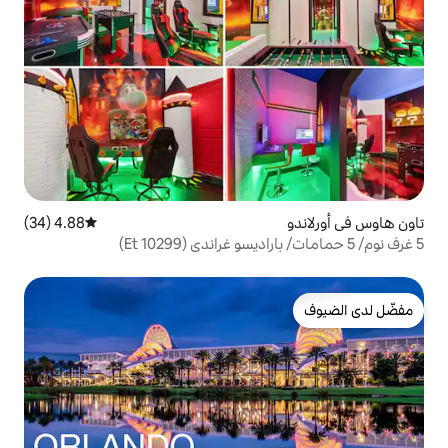
4.88 (34)
متوسط التقييم 4.88 من 5، 34 مراجعات