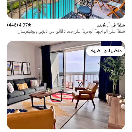
4.97 (446)
متوسط التقييم 4.97 من 5، 446 مراجعات
على بعد دقائق من ديزني ويونيفرسال