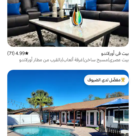
4.99 (71)
متوسط التقييم 4.99 من 5، 71 مراجعات
 ألعاب|بالقرب من مطار أورلاندو
لدى الضيوف