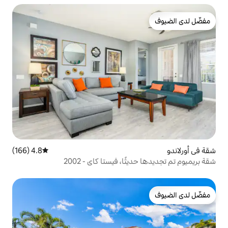
4.8 (166)
متوسط التقييم 4.8 من 5، 166 مراجعات
ًا، فيستا كاي - 2002