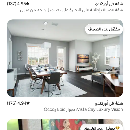
4.95 (137)
متوسط التقييم 4.95 من 5، 137 مراجعات
بحيرة على بعد ميل واحد من ديزني
4.94 (176)
متوسط التقييم 4.94 من 5، 176 مراجعات
O