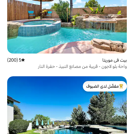
5 (200)
متوسط التقييم 5 من 5، 200 مراجعات
صانع النبيذ - حفرة النار
لدى الضيوف