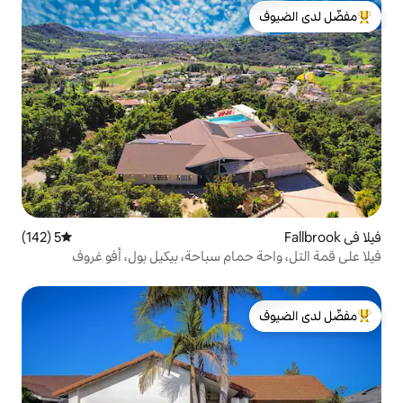
لدى الضيوف
5 (142)
متوسط التقييم 5 من 5، 142 مراجعات
مام سباحة، بيكيل بول، أفو غروف
لدى الضيوف