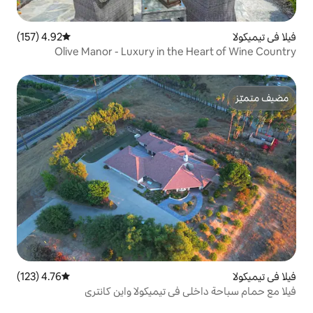
4.92 (157)
متوسط التقييم 4.92 من 5، 157 مراجعات
Olive Manor - Luxury in the
4.76 (123)
متوسط التقييم 4.76 من 5، 123 مراجعات
في تيميكولا واين كانتري