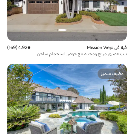
4.92 (169)
متوسط التقييم 4.92 من 5، 169 مراجعات
مع حوض استحمام ساخن