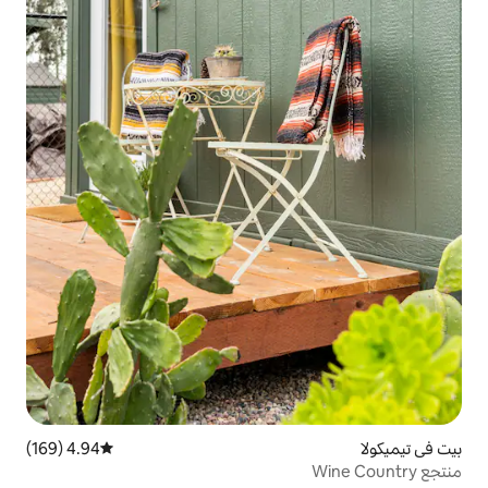
4.94 (169)
متوسط التقييم 4.94 من 5، 169 مراجعات