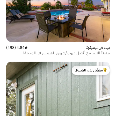
4.84 (498)
متوسط التقييم 4.84 من 5، 498 مراجعات
روب/شروق للشمس في المدينة!
لدى الضيوف