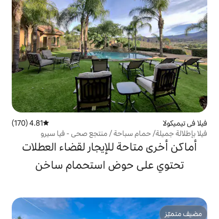
4.81 (170)
متوسط التقييم 4.81 من 5، 170 مراجعات
 سباحة / منتجع صحي - فيا سيرو
حة للإيجار لقضاء العطلات
 حوض استحمام ساخن