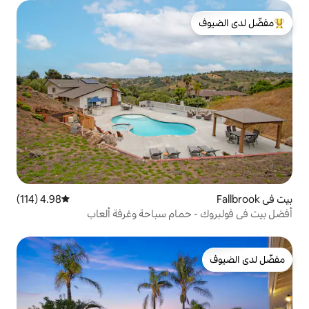
لدى الضيوف
4.98 (114)
متوسط التقييم 4.98 من 5، 114 مراجعات
مام سباحة وغرفة ألعاب