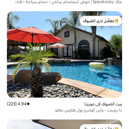
Spea | حوض استحمام ساخن • حمام سباحة • فناء
لدى الضيوف
4.94 (223)
متوسط التقييم 4.94 من 5، 223 مراجعات
ول هاوس بنغلو