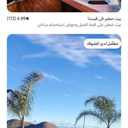
4.99 (172)
متوسط التقييم 4.99 من 5، 172 مراجعات
ل وحوض استحمام ساخن