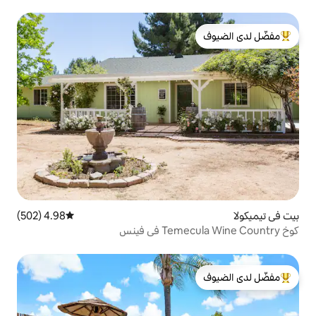
لدى الضيوف
4.98 (502)
متوسط التقييم 4.98 من 5، 502 مراجعات
لدى الضيوف