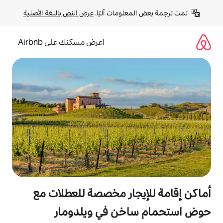
لومات آليًا. 
عرض النص باللغة الأصلية
اعرض مسكنك على Airbnb
جار مخصصة للعطلات مع
خن في ويلدومار