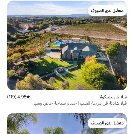
4.95 (119)
متوسط التقييم 4.95 من 5، 119 مراجعات
نب | حمام سباحة خاص وسبا