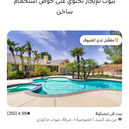
تحتوي على حوض استحمام
ساخن
لدى الضيوف
4.98 (250)
متوسط التقييم 4.98 من 5، 250 مراجعات
+، شرفة، شواء، جاكوزي