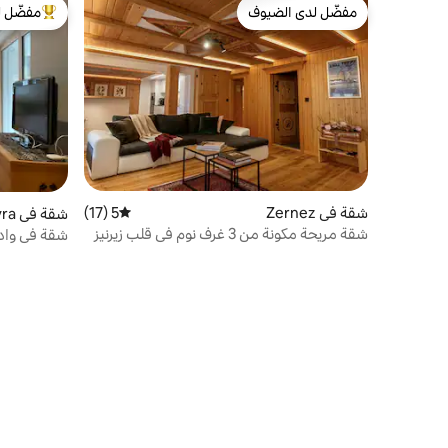
مفضّل لدى الضيوف
مفضّل ل
مفضّل لدى الضيوف
من أبرز ال
شقة في Zernez
5 (17)
متوسط التقييم 5 من 5، 17 مراجعات
شقة في Albula/Alvra
شقة مريحة مكونة من 3 غرف نوم في قلب زيرنيز
شقة في وادي