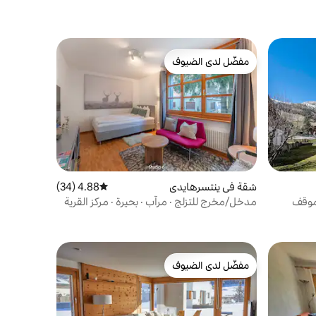
مفضّل لدى الضيوف
مفضّل لدى الضيوف
شقة في ينتسرهايدي
4.88 (34)
متوسط التقييم 4.88 من 5، 34 مراجعات
غرف نوم وموقف
مدخل/مخرج للتزلج · مرآب · بحيرة · مركز القرية
مفضّل لدى الضيوف
مفضّل لدى الضيوف