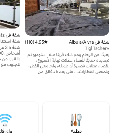
شقة في Davos Platz
شقة استثنا
شقة في Albula/Alvra
4.95 (110)
متوسط التقييم 4.95 من 5، 110 مراجعات
Tigl Tscherv
بعيدًا عن الزحام ومع ذلك قريبًا منه. استوديو تم
بالقرب من م
تجديده حديثًا لقضاء عطلات نهاية الأسبوع،
لقضاء عطلات قصيرة أو طويلة، ولجامعي الفطر،
ولمحبي القطارات.... على بعد 5 دقائق من
تلفزيون، شبك
الحافلة البريدية ومن أماكن التسوق، ومحلات
مزدوج. غرفة
المزرعة في الزاوية. مطبخ مجهز بغسالة صحون
وفرن. سرير مزدوج، أريكة للنوم. غسالة
الزجاجي، ثل
للاستخدام المشترك مقابل رسوم بعد الاتفاق في
ماكينة تحض
المنزل الرئيسي. موقف السيارات: للتحميل
/ دش / مرح
والتفريغ في المنزل، موقف مجاني للسيارات على
ونشافة. أرض
بعد 5 دقائق. الحيوانات الأليفة مرحب بها إذا
كانت متوافقة مع القطط.
مطبخ
واي فا