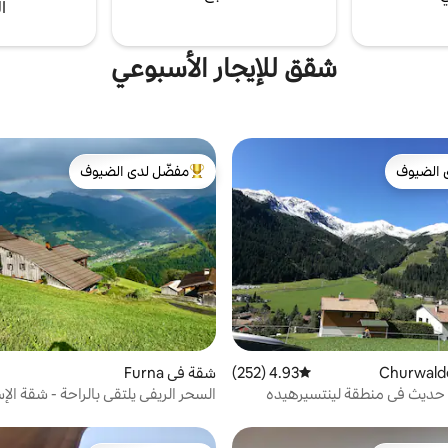
ا
شقق للإيجار الأسبوعي
 الضيوف
مفضّل لدى الضيوف
 الضيوف
من أبرز البيوت المفضّلة لدى الضيوف
4.93 (252)
متوسط التقييم 4.93 من 5، 252 مراجعات
شقة في Furna
ب حديث في منطقة لينتسيرهيده
السحر الريفي يلتقي بالراحة - شقة ال