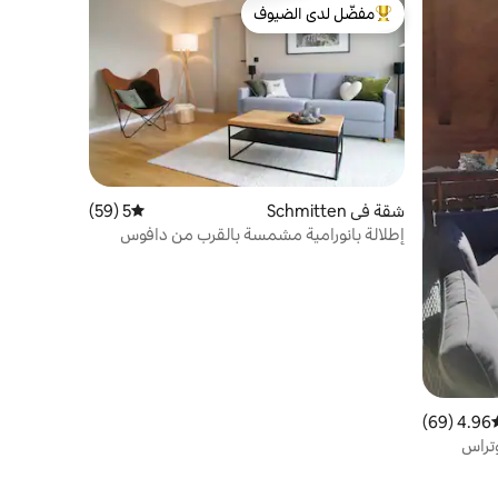
مفضّل لدى الضيوف
من أبرز البيوت المفضّلة لدى الضيوف
شقة في Schmitten
5 (59)
متوسط التقييم 5 من 5، 59 مراجعات
إطلالة بانورامية مشمسة بالقرب من دافوس
ولينزرهايد
4.96 (69)
سط التقييم 4.96 من 5، 69 مراجعات
تراس