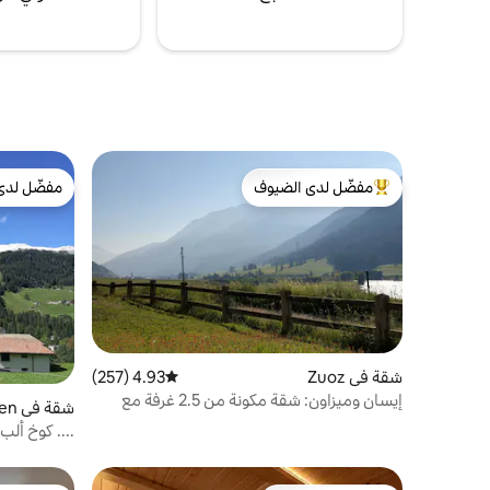
مفضّل لدى الضيوف
مفضّل لدى
من أبرز البيوت المفضّلة لدى الضيوف
مفضّل لدى
شقة في Zuoz
4.93 (257)
متوسط التقييم 4.93 من 5، 257 مراجعات
إيسان وميزاون: شقة مكونة من 2.5 غرفة مع
شقة في Churwalden
إطلالة
.... كوخ أل