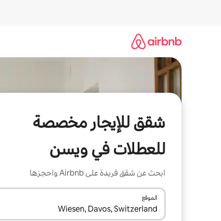
خطى
لى
لمحتوى
شقق للإيجار مخصصة
للعطلات في ويسن
ابحث عن شقق فريدة على Airbnb واحجزها
الموقع
عند توفر النتائج، انتقل باستخدام السهمين لأعلى ولأسف