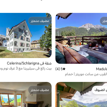
ّز
مضيف متميّز
ّز
مضيف متميّز
شقة في Celerina/Schlarigna
بيت رائع في سيليرينا مع 3 
5 (4)
متوسط التقييم 5 من 5، 4 مراجعات
سيارات
القرب من سانت موريتز | حمام
ا وموقد نار
 الضيوف
مضيف متميّز
 الضيوف
مضيف متميّز