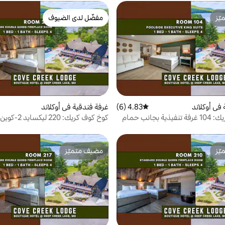
ّز
مفضّل لدى الضيوف
ّز
مفضّل لدى الضيوف
في أوكلاند
4.83 (6)
متوسط التقييم 4.83 من 5، 6 مراجعات
غرفة فندقية في أوكلاند
كوخ كوف كريك: 104 غرفة تنفيذية بجانب حمام
كوخ كوف كريك: 220 ليكسايد 2-كوين مع مدفأة
ّز
مضيف متميّز
ّز
مضيف متميّز