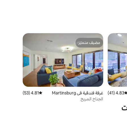
مضيف متميّز
مضيف متميّز
4.83 (41)
توسط التقييم 4.83 من 5، 41 مراجعات
غرفة فندقية في Martinsburg
4.81 (53)
متوسط التقييم 4.81 من 5، 53 مراجعات
الجناح المريح
ت