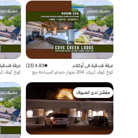
مضيف متميّز
مضيف متمي
مضيف متميّز
مضيف متمي
غرفة فندقية في أوكلاند
4.83 (23)
متوسط التقييم 4.83 من 5، 23 مراجعات
غرفة فندقية 
كوخ كوف كريك: 204 بجوار حمام السباحة مع
سريرين كوين ومدفأة
السباحة
مفضّل لدى الضيوف
مضيف متمي
مفضّل لدى الضيوف
مضيف متمي