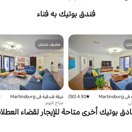
فندق بوتيك به فناء
ّز
مضيف متميّز
ّز
مضيف متميّز
Martins
4.92 (50)
متوسط التقييم 4.92 من 5، 50 مراجعات
غرفة فندقية في Martinsburg
م
لي
جناح النوم
ادق بوتيك أخرى متاحة للإيجار لقضاء العطلا