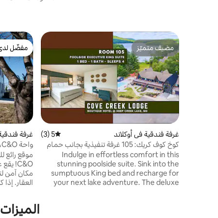
مضيف متميّز
مفضّل لدى
مضيف متميّز
مفضّل لدى
غرفة فندقية في أوكلاند
5 (3)
متوسط التقييم 5 من 5، 3 مراجعات
غرفة فندقية
كوخ كوف كريك: 105 غرفة تنفيذية بجانب حمام
و
السباحة
للدراجات
Indulge in effortless comfort in this
موقع رائع ل
stunning poolside suite. Sink into the
C&O! ي
sumptuous King bed and recharge for
مكان آمن لت
your next lake adventure. The deluxe
العقار. إذا 
kitchenette makes in-suite dining a
سيارات كبير
breeze, and the Smart TV is perfect for
الميزات الر
unwinding. The spa-inspired bathroom
حمام خاص. 