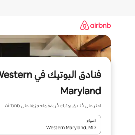
خطى
لى
لمحتوى
فنادق البوتيك في tern
Maryland
اعثر على فنادق بوتيك فريدة واحجزها على Airbnb
الموقع
عند توفر النتائج، انتقل باستخدام السهمين لأعلى ولأسف