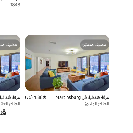
1848
مضيف متميّز
مضيف متمي
مضيف متميّز
مضيف متمي
غرفة فندقية في Martinsburg
4.88 (75)
متوسط التقييم 4.88 من 5، 75 مراجعات
غرفة فندقية في burg
الجناح الهادئ
الجناح العائ
فن