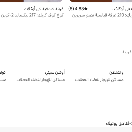
في أوكلاند
4.88 (8)
متوسط التقييم 4.88 من 5، 8 مراجعات
غرفة فندقية في أوكلاند
كوخ كوف كريك: 210 غرفة قياسية تضم سريرين
كوخ كوف كريك: 217 ليكسايد 2-كوين مع مدفأة
فأة
قريبة
واشنطن
أوشن سيتي
كول
مساكن للإيجار لقضاء العطلات
مساكن للإيجار لقضاء العطلات
مساك
فنادق بوتيك