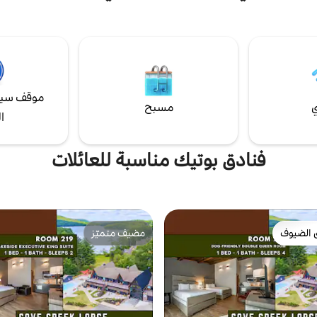
 في الطابق الثاني. يتم تضمين وجبة
الماضية، فسنسمع عن المسافرين ال
 الخدمة في منطقة المطبخ. غرف
الذين يبحثون عن وجبة، ويقيمون لليلة.
أو احجز البيت بأكمله. تحقق من
الشجعان الذين يمرون في طريقهم للم
bayfarmsb
صوت الفرق الموسيقية. تم بناء كاش ت
حوالي عام 1797، على بعد 8 أميا
جيتيسبيرغ.
موقف سيا
ي
مسبح
ا
فنادق بوتيك مناسبة للعائلات
 الضيوف
مضيف متميّز
 الضيوف
مضيف متميّز