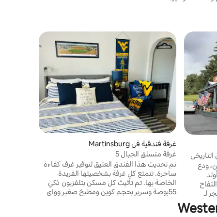
غرفة فندقية في n
مفضّل لد
استوديو 1848
مفضّل لد
بيت من الط
الأهلية الأ
إمكانيات بل
جبال الأبال
مطار بيتسب
الأقدام من
غرفة فندقية في Martinsburg
الولاية للفنون الذ
غرفة متسلق الجبال 5
التاريخي
تم تحديث هذا الفندق العتيق لتوفير غرف كفاءة
ن، ودع
ساحرة. تتمتع كل غرفة بشخصيتها الفريدة
ولد
الخاصة بها. تم تأثيث كل مسكن بتلفزيون ذكي
لتفاح
55بوصة وسرير بحجم كوين ومطبخ صغير وواي
ر لـ
فاي. يقع ذا نولز في موقع مركزي في مارتينسبورغ
. إذا كان
وتشارلز تاون وشبردستاون وهاربرز فيري وعلى
لأيام