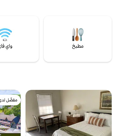
with walk-in shower offers true escape
مفردين وتقع
after a busy day. Step onto your private
إفطار ذاتية
patio and breathe in the crisp mountain
أخرى متاحة 
air, with the pool just beyond.
موقعنا الإلكتروني nb
Conveniently located on the first floor
with easy interior access.
مطبخ
واي فا
مفضّل لدى
مفضّل لدى