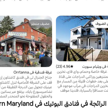
 الضيوف
مضيف متميّز
 الضيوف
مضيف متميّز
 في ويليام سبورت
4.96 (23)
متوسط التقييم 4.96 من 5، 23 مراجعات
احة C&O، غرفة خاصة وحمام، واي فاي، تخزين
غرفة فندقية في Orrtanna
لمتنزهين وراكبي الدراجات على قناة
جناح الجنرال لي في فندق كاشتاون إن 
قع على بعد خطوات قليلة من المسار مع
قف على الشرفة الأمامية لنزل كاشتاو
خزين الدراجات في مرآب موجود في
عينيك تتجول بين الدرجة اللطيفة من أ
كنت مسافرًا بالسيارة، فلدينا موقف
تشامبرسبورغ بايك. يرتفع عبر بساتين ا
 والكثير من مواقف السيارات في
والحقول المفتوحة نحو المنحدر المشج
الشارع. يوفر المنزل 4 غرف نوم إجمالاً ولكل منها
Cashtown Gap في ساوث ماونتن
ائجة في فنادق البوتيك في Western Maryland
تحتوي هذه الغرفة على سريرين
بإمكان هذه التلال التحدث عن قصص ا