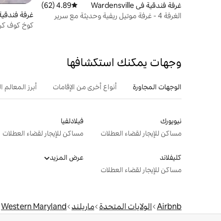
غرفة فندقية في Wardensville
4.89 (62)
متوسط التقييم 4.89 من 5، 62 مراجعات
غرفة فندقية 
الغرفة 4 - غرفة موتيل ريفية وحديثة مع سرير
كينج.
كوين مع مد
وجهات يمكنك استكشافها
الوجهات المجاورة
أنواع أخرى من الإقامات
أبرز المعالم ال
نيويورك
فيلادلفيا
مساكن للإيجار لقضاء العطلات
مساكن للإيجار لقضاء العطلات
كليفلاند
عرض المزيد
مساكن للإيجار لقضاء العطلات
Airbnb
الولايات المتحدة
ماريلند
Western Maryland