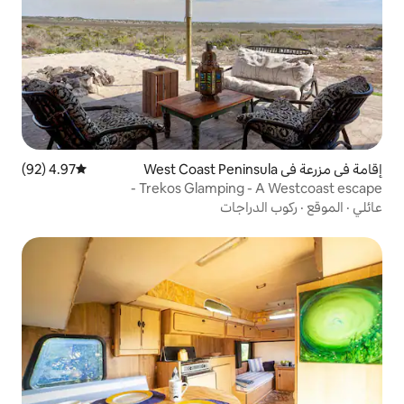
4.97 (92)
متوسط التقييم 4.97 من 5، 92 مراجعات
Trekos Glamping 
اجات