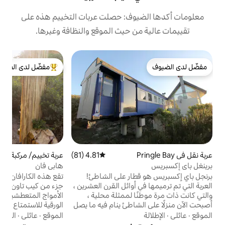
وف: حصلت عربات التخييم هذه على
 حيث الموقع والنظافة وغيرها.
خي
مفضّل لدى الضيوف
خ
من أبرز البيوت المفضّلة لدى الضيوف
ا
ا
ب
م
ا
ا
أ
ح
4.81 (81)
متوسط التقييم 4.81 من 5، 81 مراجعات
عربة تخييم/ مركبة مبيت في كيب تا
4.91 (91)
متوسط التقييم 4.91 من 5، 91 مراجعا
ون
هابي فان
ا
ار على الشاطئ!
تقع هذه الكارافان الفريدة والمريحة في أجمل
ا
أوائل القرن العشرين ،
جزء من كيب تاون - سكاربورو. مثالية لراكبي
ا
 لممثلة محلية ،
الأمواج المتعطشين وراكبي الأمواج بالطائرة
شاطئ ينام فيه ما يصل
الورقية للاستمتاع ببعض الأمواج. تبعد 8 دقائق
جد في الحديقة خارج غرفة
فقط سيرًا على الأقدام عن الشاطئ، و15 دقيقة
الموقع
·
عائلي
·
الوصول والتجوّل
تحمام ساخن من خشب
بالسيارة عن كيب بوينت، ومسارات التنزه في