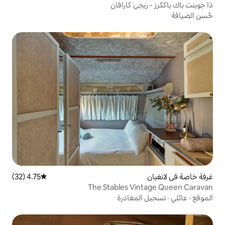
 كارافان
4.75 (32)
متوسط التقييم 4.75 من 5، 32 مراجعات
The Stables 
غادرة