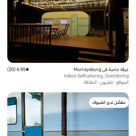
4.95 (20)
متوسط التقييم 4.95 من 5، 20 مراجعات
Inibos S