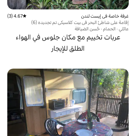
4.67 (3)
متوسط التقييم 4.67 من 5، 3 مراجعات
يت كلاسيكي تم تجديده (6)
افة
ع مكان جلوس في الهواء
لطلق للإيجار