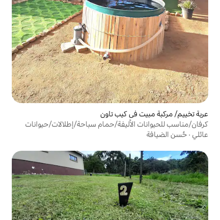
ي كيب تاون
لأليفة/حمام سباحة/إطلالات/حيوانات