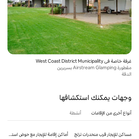
تكشافها
أنشطة
 تزلج
أماكن إقامة للإيجار مع حوض استحمام ساخن