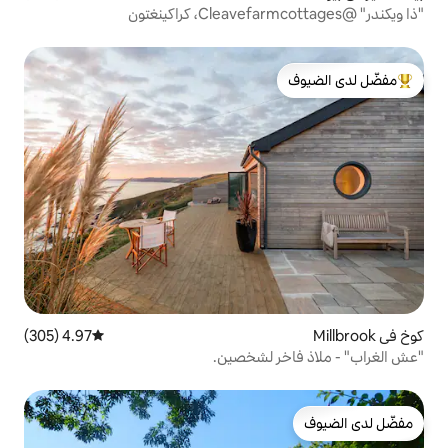
لدى الضيوف
4.97 (305)
متوسط التقييم 4.97 من 5، 305 مراجعات
 لشخصين.