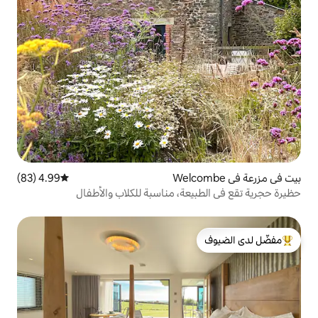
4.99 (83)
متوسط التقييم 4.99 من 5، 83 مراجعات
عة، مناسبة للكلاب والأطفال
لدى الضيوف