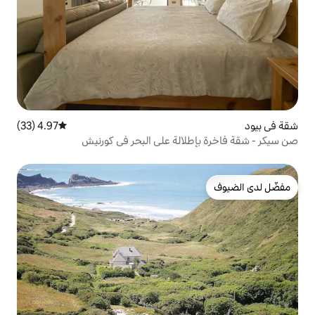
4.97 (33)
متوسط التقييم 4.97 من 5، 33 مراجعات
الة على البحر في كورنيش