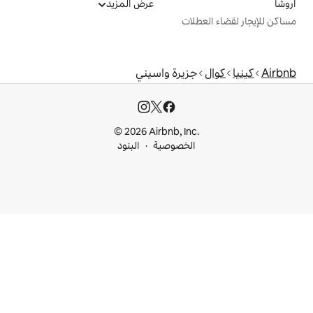
عرض المزيد
ت
يرة واسيني
© 2026 Airbnb, I
خصوصية
البنود