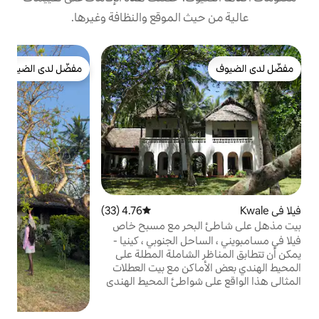
 الموقع والنظافة وغيرها.
ب
مفضّل لدى الضيوف
ب
مفضّل لدى الضيوف
ي
و
و
م
ه
ا
ب
ه
4.76 (33)
متوسط التقييم 4.76 من 5، 33 مراجعات
أ
بحر مع مسبح خاص
ف
 الجنوبي ، كينيا -
لشاملة المطلة على
بعض الأماكن مع بيت العطلات
واطئ المحيط الهندي
ها بالكامل وتقع في
ستوائية يمكن للمرء