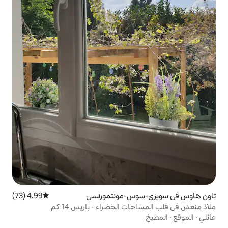
وس-مونتمورنسي
4.99 (73)
متوسط التقييم 4.99 من 5، 73 مراجعات
 الخضراء - باريس 14 كم