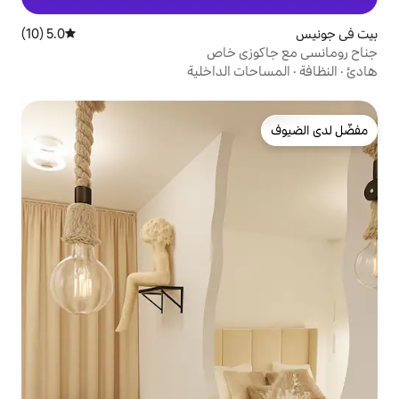
5.0 (10)
متوسط التقييم 5.0 من 5، 10 مراجعات
ي خاص
 الداخلية