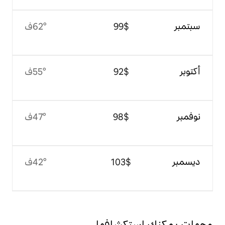
$‏99
62°ف
$‏92
55°ف
$‏98
47°ف
$‏103
42°ف
تكشافها