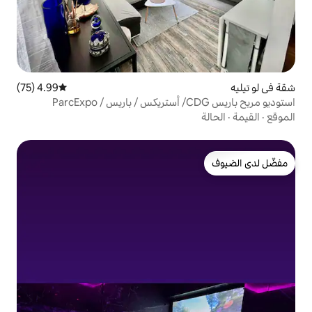
4.99 (75)
متوسط التقييم 4.99 من 5، 75 مراجعات