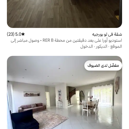
5.0 (23)
متوسط التقييم 5.0 من 5، 23 مراجعات
استوديو أورا على بعد دقيقتين من محطة RER B • وصول مباشر إلى