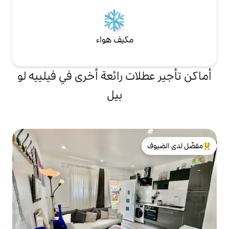
مكيف هواء
ت رائعة أخرى في فيلييه لو
بيل
لدى الضيوف