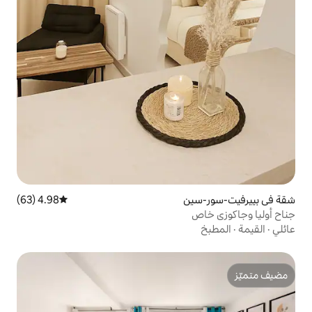
ن
4.98 (63)
متوسط التقييم 4.98 من 5، 63 مراجعات