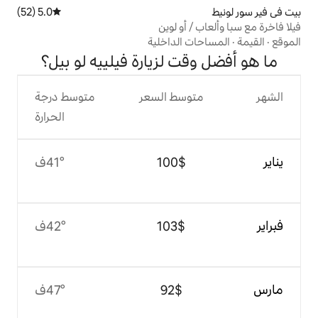
5.0 (52)
متوسط التقييم 5.0 من 5، 52 مراجعات
 أو لوين
 الداخلية
ت لزيارة فيلييه لو بيل؟
وسط السعر
متوسط درجة
الحرارة
$‏100
41°ف
$‏103
42°ف
$‏92
47°ف