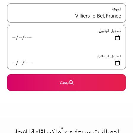
ل باستخدام السهمين لأعلى ولأسفل أو استكشف عن طريق اللمس أو السحب.
بحث
 عن أماكن إقامة للإيجار