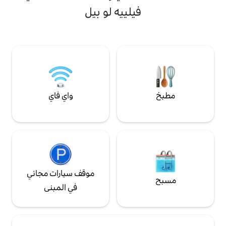
أستريكس، و30 دقيقة من استاد فرنسا، و5
يلييه لو بيل
دقائق من شاتو ديكوين. سهولة الوصول إلى
وسائل النقل العام (الحافلات والقطار السريع
الإقليمي (RER)). منطقة هادئة للغاية – الحفلات
والضوضاء ممنوعة منعًا باتًا.
واي فاي
موقف سيارات مجاني
في المبنى