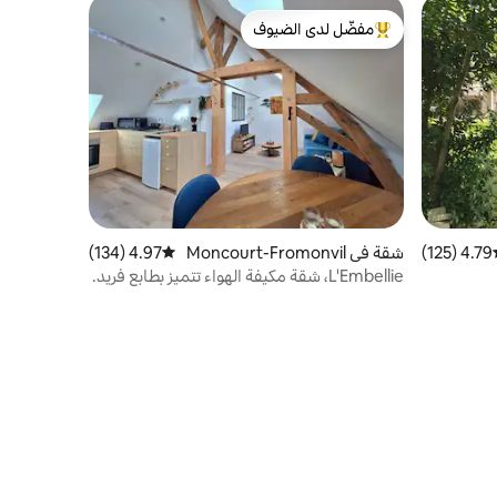
مفضّل لدى الضيوف
من أبرز البيوت المفضّلة لدى الضيوف
4.79 (125)
ط التقييم 4.79 من 5، 125 مراجعات
شقة في Moncourt-Fromonvil
4.97 (134)
متوسط التقييم 4.97 من 5، 134 مراجعات
le
L'Embellie، شقة مكيفة الهواء تتميز بطابع فريد.