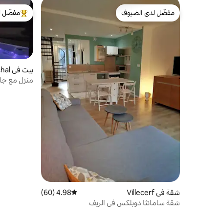
مفضّل لدى الضيوف
مفضّل ل
مفضّل لدى الضيوف
من أبرز ال
بيت في Villemaréchal
ساعة
شقة في Villecerf
4.98 (60)
متوسط التقييم 4.98 من 5، 60 مراجعات
شقة سامانثا دوبلكس في الريف