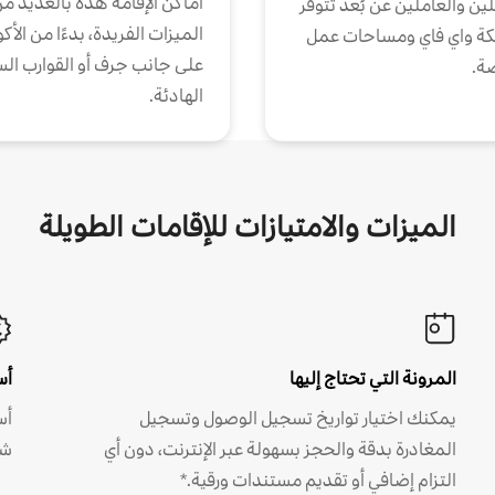
أماكن الإقامة هذه بالعديد م
ين والعاملين عن بُعد تتوفر
الميزات الفريدة، بدءًا من الأك
كة واي فاي ومساحات عمل
على جانب جرف أو القوارب الس
ة.
الهادئة.
الميزات والامتيازات للإقامات الطويلة
المرونة التي تحتاج إليها
أس
يمكنك اختيار تواريخ تسجيل الوصول وتسجيل
أس
المغادرة بدقة والحجز بسهولة عبر الإنترنت، دون أي
شه
التزام إضافي أو تقديم مستندات ورقية.*