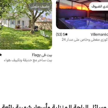
دى الضيوف
مضيف متميّز
بيوت المفضّلة لدى الضيوف
مضيف متميّز
5 (53)
متوسط التقييم 5 من 5، 53 مراجعات
منزل مع جاكوزي مغطى وخاص على مدار 24
بيت في Flagy
متوس
بيت ساحر مع حديقة وتكييف هواء
وسائل الراحة المنزلية وأسعار شهرية رائعة