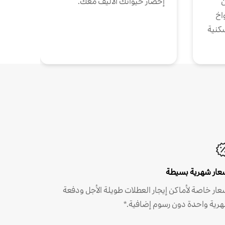
ن
إحضار حيوانك الأليف معك.
واخ
كنية
عار شهرية بسيطة
عار خاصة لأماكن إيجار العطلات طويلة الأجل ودفعة
رية واحدة دون رسوم إضافية.*